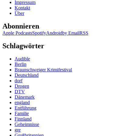
Impressum
Kontakt
Über
Abonnieren
Apple Podcasts
Spotify
Android
by Email
RSS
Schlagwörter
Audible
Berlin
Braunschweiger Krimifestival
Deutschland
dorf
Drogen
DTV
Dänemark
england
Entführung
Familie
Finnland
Geheimnisse
gre
Großbritannien