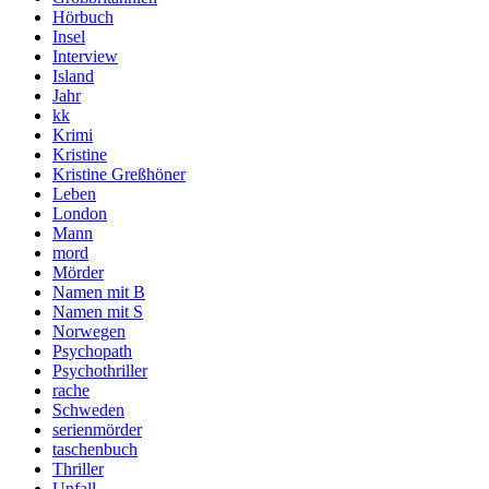
Hörbuch
Insel
Interview
Island
Jahr
kk
Krimi
Kristine
Kristine Greßhöner
Leben
London
Mann
mord
Mörder
Namen mit B
Namen mit S
Norwegen
Psychopath
Psychothriller
rache
Schweden
serienmörder
taschenbuch
Thriller
Unfall