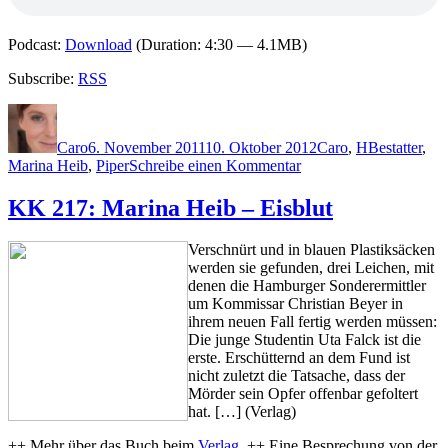
Podcast:
Download
(Duration: 4:30 — 4.1MB)
Subscribe:
RSS
Autor
Veröffentlicht
Kategorien
Schlagwörte
am
Caro
6. November 2011
10. Oktober 2012
Caro
,
H
Bestatter
,
zu
Marina Heib
,
Piper
Schreibe einen Kommentar
KK
741:
KK 217: Marina Heib – Eisblut
Marina
Heib
Verschnürt und in blauen Plastiksäcken
–
werden sie gefunden, drei Leichen, mit
Der
denen die Hamburger Sonderermittler
Bestatter
um Kommissar Christian Beyer in
ihrem neuen Fall fertig werden müssen:
Die junge Studentin Uta Falck ist die
erste. Erschütternd an dem Fund ist
nicht zuletzt die Tatsache, dass der
Mörder sein Opfer offenbar gefoltert
hat. […] (Verlag)
++ Mehr über das Buch beim
Verlag
. ++ Eine Besprechung von der