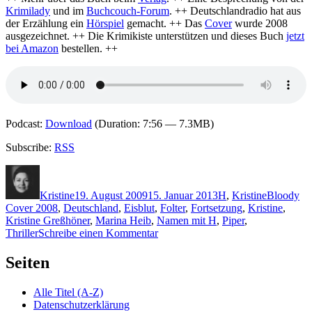
Krimilady
und im
Buchcouch-Forum
. ++ Deutschlandradio hat aus
der Erzählung ein
Hörspiel
gemacht. ++ Das
Cover
wurde 2008
ausgezeichnet. ++ Die Krimikiste unterstützen und dieses Buch
jetzt
bei Amazon
bestellen. ++
Podcast:
Download
(Duration: 7:56 — 7.3MB)
Subscribe:
RSS
Autor
Veröffentlicht
Kategorien
Schlagwör
am
Kristine
19. August 2009
15. Januar 2013
H
,
Kristine
Bloody
Cover 2008
,
Deutschland
,
Eisblut
,
Folter
,
Fortsetzung
,
Kristine
,
Kristine Greßhöner
,
Marina Heib
,
Namen mit H
,
Piper
,
zu
Thriller
Schreibe einen Kommentar
KK
217:
Seiten
Marina
Heib
Alle Titel (A-Z)
–
Datenschutzerklärung
Eisblut