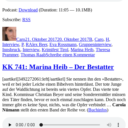
Podcast:
Download
(Duration: 11:05 — 10.1MB)
Subscribe:
RSS
Autor
Veröffentlicht
Kategorien
am
Caro
21. Oktober 2017
20. Oktober 2017
B
,
Caro
,
H
,
Schlagwörter
Interview
,
P
,
R
Alex Beer
,
Eva Rossmann
,
Gruppeninterview
,
Innsbruck
,
Interview
,
Krimifest Tirol
,
Marina Heib
,
Theresa
zu
Prammer
,
Thomas Raab
Schreibe einen Kommentar
1524:
Fünf
KK 741: Marina Heib – Der Bestatter
AutorInnen
–
[aartikel]3492272061:left[/aartikel] Sie nennen ihn den »Bestatter«,
ein
weil er bei jeder Leiche einen Bibelvers hinterlässt. Der tote Junge
Interview
auf der Waldlichtung ist bereits sein viertes Opfer. Das vierte tote
–
Kind. Kommissar Christian Beyer und seine Sonderermittler müssen
ganz
den Täter finden, bevor er noch einmal zuschlagen kann. Doch noch
viel
immer gibt es keine Spur, nichts, was die Opfer verbindet …
Carola
Spaß
Nümann
stellt den ersten Band der Reihe vor. (
Buchinfos
)
(Krimifest
Tirol)