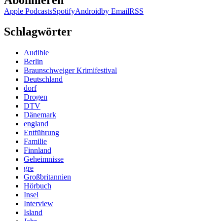
Apple Podcasts
Spotify
Android
by Email
RSS
Schlagwörter
Audible
Berlin
Braunschweiger Krimifestival
Deutschland
dorf
Drogen
DTV
Dänemark
england
Entführung
Familie
Finnland
Geheimnisse
gre
Großbritannien
Hörbuch
Insel
Interview
Island