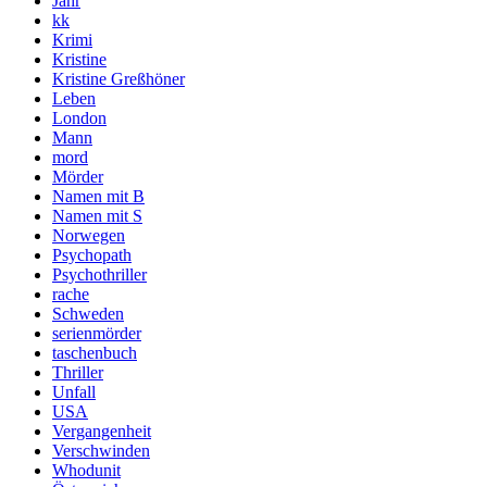
Jahr
kk
Krimi
Kristine
Kristine Greßhöner
Leben
London
Mann
mord
Mörder
Namen mit B
Namen mit S
Norwegen
Psychopath
Psychothriller
rache
Schweden
serienmörder
taschenbuch
Thriller
Unfall
USA
Vergangenheit
Verschwinden
Whodunit