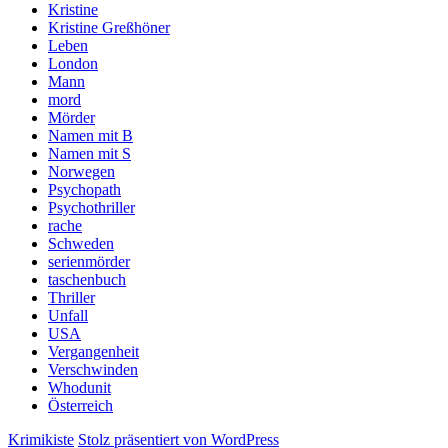
Kristine
Kristine Greßhöner
Leben
London
Mann
mord
Mörder
Namen mit B
Namen mit S
Norwegen
Psychopath
Psychothriller
rache
Schweden
serienmörder
taschenbuch
Thriller
Unfall
USA
Vergangenheit
Verschwinden
Whodunit
Österreich
Krimikiste
Stolz präsentiert von WordPress