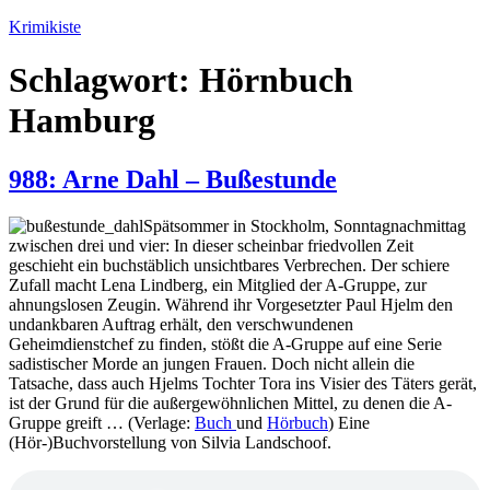
Zum
Krimikiste
Inhalt
springen
Schlagwort:
Hörnbuch
Hamburg
988: Arne Dahl – Bußestunde
Spätsommer in Stockholm, Sonntagnachmittag
zwischen drei und vier: In dieser scheinbar friedvollen Zeit
geschieht ein buchstäblich unsichtbares Verbrechen. Der schiere
Zufall macht Lena Lindberg, ein Mitglied der A-Gruppe, zur
ahnungslosen Zeugin. Während ihr Vorgesetzter Paul Hjelm den
undankbaren Auftrag erhält, den verschwundenen
Geheimdienstchef zu finden, stößt die A-Gruppe auf eine Serie
sadistischer Morde an jungen Frauen. Doch nicht allein die
Tatsache, dass auch Hjelms Tochter Tora ins Visier des Täters gerät,
ist der Grund für die außergewöhnlichen Mittel, zu denen die A-
Gruppe greift … (Verlage:
Buch
und
Hörbuch
) Eine
(Hör-)Buchvorstellung von Silvia Landschoof.