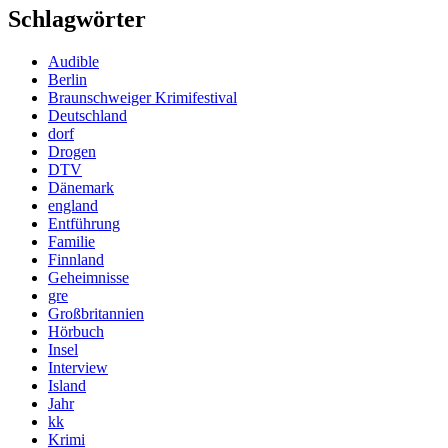
Schlagwörter
Audible
Berlin
Braunschweiger Krimifestival
Deutschland
dorf
Drogen
DTV
Dänemark
england
Entführung
Familie
Finnland
Geheimnisse
gre
Großbritannien
Hörbuch
Insel
Interview
Island
Jahr
kk
Krimi