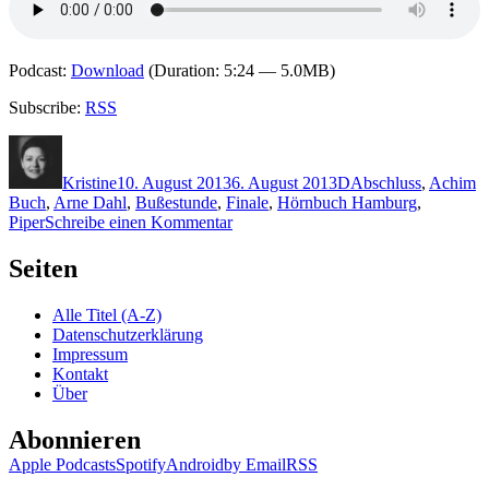
Podcast:
Download
(Duration: 5:24 — 5.0MB)
Subscribe:
RSS
Autor
Veröffentlicht
Kategorien
Schlagwörter
am
Kristine
10. August 2013
6. August 2013
D
Abschluss
,
Achim
Buch
,
Arne Dahl
,
Bußestunde
,
Finale
,
Hörnbuch Hamburg
,
zu
Piper
Schreibe einen Kommentar
988:
Arne
Seiten
Dahl
–
Alle Titel (A-Z)
Bußestunde
Datenschutzerklärung
Impressum
Kontakt
Über
Abonnieren
Apple Podcasts
Spotify
Android
by Email
RSS