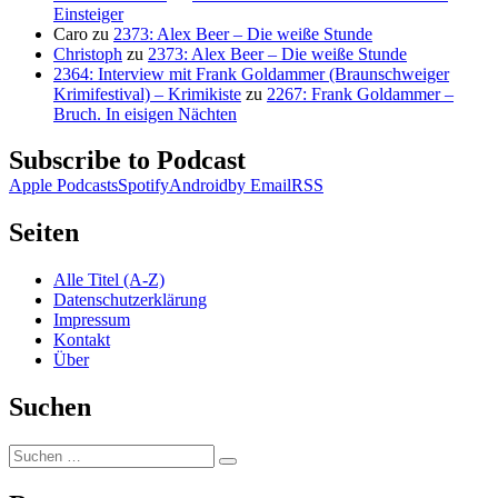
Einsteiger
Caro
zu
2373: Alex Beer – Die weiße Stunde
Christoph
zu
2373: Alex Beer – Die weiße Stunde
2364: Interview mit Frank Goldammer (Braunschweiger
Krimifestival) – Krimikiste
zu
2267: Frank Goldammer –
Bruch. In eisigen Nächten
Subscribe to Podcast
Apple Podcasts
Spotify
Android
by Email
RSS
Seiten
Alle Titel (A-Z)
Datenschutzerklärung
Impressum
Kontakt
Über
Suchen
Suchen
Suchen
nach: