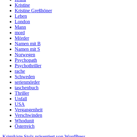
Kristine
Kristine Greßhöner
Leben
London
Mann
mord
Mörder
Namen mit B
Namen mit S
Norwegen
Psychopath
Psychothriller
rache
Schweden
serienmörder
taschenbuch
Thriller
Unfall
USA
Vergangenheit
Verschwinden
Whodunit
Österreich
Krimikiste
Stolz präsentiert von WordPress