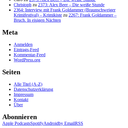
Christoph
zu
2373: Alex Beer – Die weiße Stunde
2364: Interview mit Frank Goldammer (Braunschweiger
Krimifestival) – Krimikiste
zu
2267: Frank Goldammer –
Bruch. In eisigen Nächten
Meta
Anmelden
Eintrags-Feed
Kommentar-Feed
WordPress.org
Seiten
Alle Titel (A-Z)
Datenschutzerklärung
Impressum
Kontakt
Über
Abonnieren
Apple Podcasts
Spotify
Android
by Email
RSS