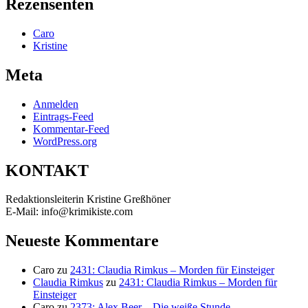
Rezensenten
Caro
Kristine
Meta
Anmelden
Eintrags-Feed
Kommentar-Feed
WordPress.org
KONTAKT
Redaktionsleiterin Kristine Greßhöner
E-Mail: info@krimikiste.com
Neueste Kommentare
Caro
zu
2431: Claudia Rimkus – Morden für Einsteiger
Claudia Rimkus
zu
2431: Claudia Rimkus – Morden für
Einsteiger
Caro
zu
2373: Alex Beer – Die weiße Stunde