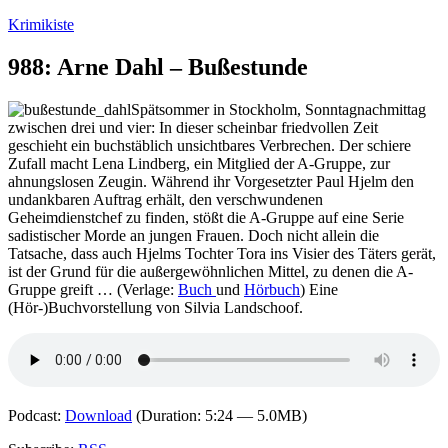
Zum
Krimikiste
Inhalt
springen
988: Arne Dahl – Bußestunde
Spätsommer in Stockholm, Sonntagnachmittag
zwischen drei und vier: In dieser scheinbar friedvollen Zeit
geschieht ein buchstäblich unsichtbares Verbrechen. Der schiere
Zufall macht Lena Lindberg, ein Mitglied der A-Gruppe, zur
ahnungslosen Zeugin. Während ihr Vorgesetzter Paul Hjelm den
undankbaren Auftrag erhält, den verschwundenen
Geheimdienstchef zu finden, stößt die A-Gruppe auf eine Serie
sadistischer Morde an jungen Frauen. Doch nicht allein die
Tatsache, dass auch Hjelms Tochter Tora ins Visier des Täters gerät,
ist der Grund für die außergewöhnlichen Mittel, zu denen die A-
Gruppe greift … (Verlage:
Buch
und
Hörbuch
) Eine
(Hör-)Buchvorstellung von Silvia Landschoof.
Podcast:
Download
(Duration: 5:24 — 5.0MB)