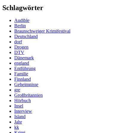
Schlagwörter
Audible
Berlin
Braunschweiger Krimifestival
Deutschland
dorf
Drogen
DTV
Dänemark
england
Entführung
Familie
Finnland
Geheimnisse
gre
Großbritannien
Hörbuch
Insel
Interview
Island
Jahr
kk
Krimi