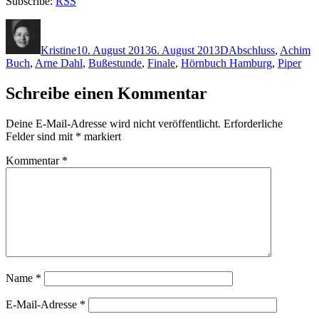
Subscribe:
RSS
Autor
Veröffentlicht
Kategorien
Schlagwörter
am
Kristine
10. August 2013
6. August 2013
D
Abschluss
,
Achim
Buch
,
Arne Dahl
,
Bußestunde
,
Finale
,
Hörnbuch Hamburg
,
Piper
Schreibe einen Kommentar
Deine E-Mail-Adresse wird nicht veröffentlicht.
Erforderliche
Felder sind mit
*
markiert
Kommentar
*
Name
*
E-Mail-Adresse
*