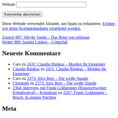
Website
Diese Website verwendet Akismet, um Spam zu reduzieren.
Erfahre,
wie deine Kommentardaten verarbeitet werden.
Beitragsnavigation
Vorheriger
Zurück
987: Sibylle Tamin – Das Böse von nebenan
Nächster
Beitrag:
Weiter
989: Sandra Lüpkes – Götterfall
Beitrag:
Neueste Kommentare
Caro
zu
2431: Claudia Rimkus – Morden für Einsteiger
Claudia Rimkus
zu
2431: Claudia Rimkus – Morden für
Einsteiger
Caro
zu
2373: Alex Beer – Die weiße Stunde
Christoph
zu
2373: Alex Beer – Die weiße Stunde
2364: Interview mit Frank Goldammer (Braunschweiger
Krimifestival) – Krimikiste
zu
2267: Frank Goldammer –
Bruch. In eisigen Nächten
Meta