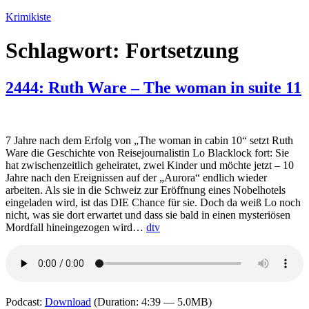
Zum
Krimikiste
Inhalt
springen
Schlagwort:
Fortsetzung
2444: Ruth Ware – The woman in suite 11
7 Jahre nach dem Erfolg von „The woman in cabin 10“ setzt Ruth
Ware die Geschichte von Reisejournalistin Lo Blacklock fort: Sie
hat zwischenzeitlich geheiratet, zwei Kinder und möchte jetzt – 10
Jahre nach den Ereignissen auf der „Aurora“ endlich wieder
arbeiten. Als sie in die Schweiz zur Eröffnung eines Nobelhotels
eingeladen wird, ist das DIE Chance für sie. Doch da weiß Lo noch
nicht, was sie dort erwartet und dass sie bald in einen mysteriösen
Mordfall hineingezogen wird…
dtv
Podcast:
Download
(Duration: 4:39 — 5.0MB)