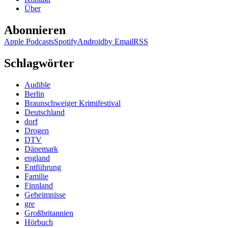
Über
Abonnieren
Apple Podcasts
Spotify
Android
by Email
RSS
Schlagwörter
Audible
Berlin
Braunschweiger Krimifestival
Deutschland
dorf
Drogen
DTV
Dänemark
england
Entführung
Familie
Finnland
Geheimnisse
gre
Großbritannien
Hörbuch