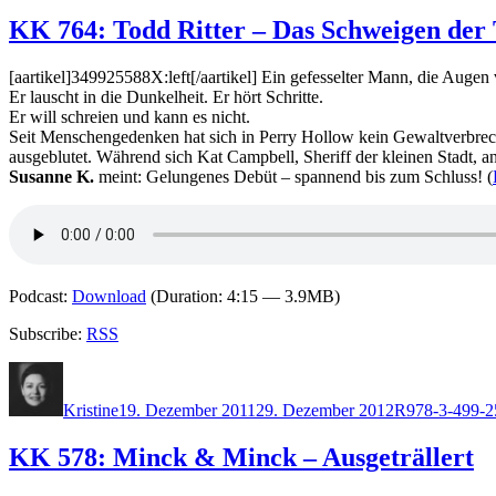
KK 764: Todd Ritter – Das Schweigen der 
[aartikel]349925588X:left[/aartikel] Ein gefesselter Mann, die Augen
Er lauscht in die Dunkelheit. Er hört Schritte.
Er will schreien und kann es nicht.
Seit Menschengedenken hat sich in Perry Hollow kein Gewaltverbrech
ausgeblutet. Während sich Kat Campbell, Sheriff der kleinen Stadt, an
Susanne K.
meint: Gelungenes Debüt – spannend bis zum Schluss! (
Podcast:
Download
(Duration: 4:15 — 3.9MB)
Subscribe:
RSS
Autor
Veröffentlicht
Kategorien
Schlagwörte
am
Kristine
19. Dezember 2011
29. Dezember 2012
R
978-3-499-2
KK 578: Minck & Minck – Ausgeträllert