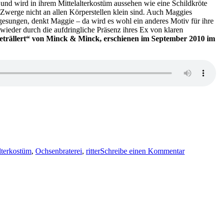
 und wird in ihrem Mittelalterkostüm aussehen wie eine Schildkröte
Schweigen
nd Zwerge nicht an allen Körperstellen klein sind. Auch Maggies
der
 gesungen, denkt Maggie – da wird es wohl ein anderes Motiv für ihre
Toten
ieder durch die aufdringliche Präsenz ihres Ex von klaren
eträllert“ von Minck & Minck, erschienen im September 2010 im
zu
KK
lterkostüm
,
Ochsenbraterei
,
ritter
Schreibe einen Kommentar
578:
Minck
&
Minck
–
Ausgeträlle