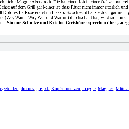
ich nicht: Maggie Abendroth. Die hat einen Job in einer Ochsenbraterei
chse auf dem Grill gar keiner ist, dass Ritter nicht immer ritterlich u
l Dolores La Rose endet im Fiasko. So schlecht hat sie doch gar nicht
W« (Wo, Wann, Wie, Wer und Warum) durchschaut hat, wird sie immer w
pen.
Simone Schultze und Kristine Greßhöner sprechen über „ausg
hlagwörter
sgeträllert
,
dolores
,
gre
,
kk
,
Kopfschmerzen
,
maggie
,
Maggies
,
Mittela