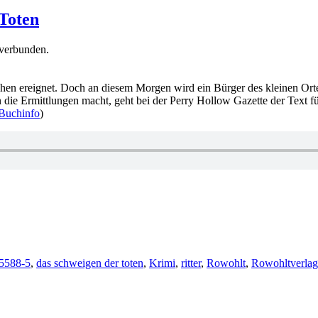
Toten
 verbunden.
en ereignet. Doch an diesem Morgen wird ein Bürger des kleinen Orte
 die Ermittlungen macht, geht bei der Perry Hollow Gazette der Text für
Buchinfo
)
r
5588-5
,
das schweigen der toten
,
Krimi
,
ritter
,
Rowohlt
,
Rowohltverlag