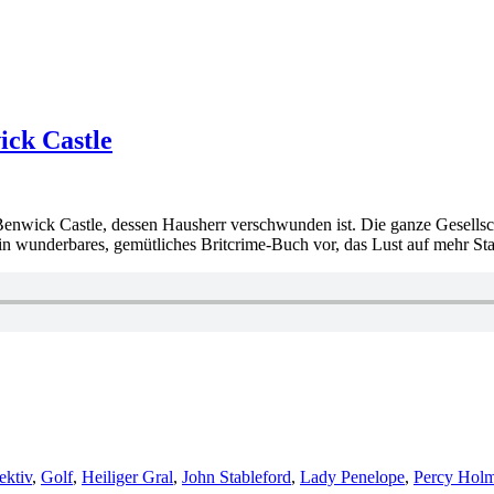
ick Castle
Benwick Castle, dessen Hausherr verschwunden ist. Die ganze Gesellscha
in wunderbares, gemütliches Britcrime-Buch vor, das Lust auf mehr St
ektiv
,
Golf
,
Heiliger Gral
,
John Stableford
,
Lady Penelope
,
Percy Hol