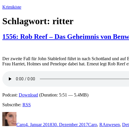
Zum
Krimikiste
Inhalt
springen
Schlagwort:
ritter
1556: Rob Reef – Das Geheimnis von Benw
Der zweite Fall für John Stableford führt in nach Schottland und auf 
Frau Harriet, Holmes und Penelope dabei hat. Erneut legt Rob Reef e
Podcast:
Download
(Duration: 5:51 — 5.4MB)
Subscribe:
RSS
Autor
Veröffentlicht
Kategorien
Schlagwörter
am
Caro
4. Januar 2018
30. Dezember 2017
Caro
,
R
Anwesen
,
Det