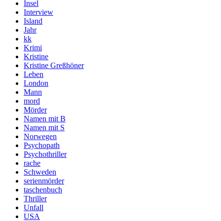
Insel
Interview
Island
Jahr
kk
Krimi
Kristine
Kristine Greßhöner
Leben
London
Mann
mord
Mörder
Namen mit B
Namen mit S
Norwegen
Psychopath
Psychothriller
rache
Schweden
serienmörder
taschenbuch
Thriller
Unfall
USA