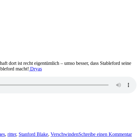
ft dort ist recht eigentümlich – umso besser, dass Stableford seine
ableford macht!
Dryas
zu
155
mes
,
ritter
,
Stanford Blake
,
Verschwinden
Schreibe einen Kommentar
Ro