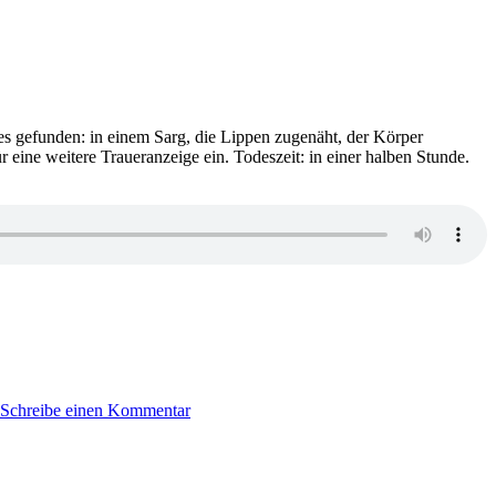
Ree
–
Da
Geh
von
Be
Cas
s gefunden: in einem Sarg, die Lippen zugenäht, der Körper
 eine weitere Traueranzeige ein. Todeszeit: in einer halben Stunde.
zu
KK
Schreibe einen Kommentar
764:
Todd
Ritter
–
Das