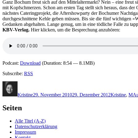
Ganz Bochum freut sich auf den Mittelaltermarkt? Nein – eine freut s
mit Kopfschmerzen. Schon am ersten Tag stellt sich heraus, dass der O
nächstes Cateringprojekt, die Aftershowparty der Bochumer Nachtigal
durchgeschnittene Kehle geben müssen. Bis sie die fünf wichtigen »
Gedanken abgehalten. Lange genug, um in eine tödliche Falle zu tap
KBV-Verlag.
Hier klicken, um die Besprechung anzuhören:
Podcast:
Download
(Duration: 8:54 — 8.1MB)
Subscribe:
RSS
Autor
Veröffentlicht
Kategorien
Sc
am
Kristine
29. November 2010
29. Dezember 2012
Kristine
,
M
Au
Seiten
Alle Titel (A-Z)
Datenschutzerklärung
Impressum
Kontakt