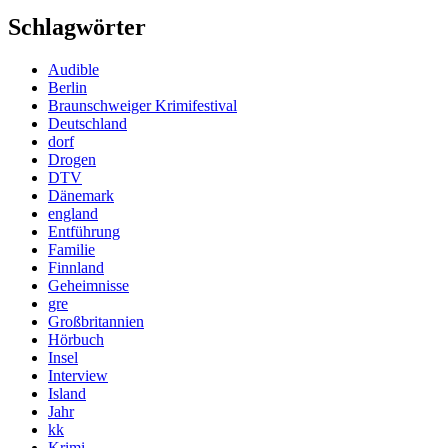
Schlagwörter
Audible
Berlin
Braunschweiger Krimifestival
Deutschland
dorf
Drogen
DTV
Dänemark
england
Entführung
Familie
Finnland
Geheimnisse
gre
Großbritannien
Hörbuch
Insel
Interview
Island
Jahr
kk
Krimi