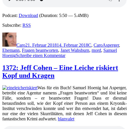
Podcast:
Download
(Duration: 5:50 — 5.4MB)
Subscribe:
RSS
Autor
Veröffentlicht
Kategorien
Schlagwörter
am
Caro
21. Februar 2018
14. Februar 2018
C
,
Caro
Asperger
,
Ehemann
,
Fragen beantworten
,
Janet Wahsburn
,
mord
,
Samuel
zu
Hoenig
Schreibe einen Kommentar
1572:
Jeff
1372: Jeff Cohen – Eine Leiche riskiert
Cohen
Kopf und Kragen
–
Eine
Leiche
Was für ein Buch! Samuel Hoenig hat Asperger,
auf
betreibt eine Agentur namens „Fragen beantworten“ und löst keine
Abwegen
Fälle, sondern – er beantwortet Fragen! Dass er diesmal
herausfinden soll, wie der Kopf einer Person aus einem Kryonik-
Institut verschwinden konnte und wer ihn entwendet hat, ist dabei
nur eine der vielen Skurrilitäten, mit denen Jeff Cohen in diesem
fantastischen Krimi aufwartet.
blanvalet