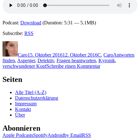
Podcast:
Download
(Duration: 5:31 — 5.1MB)
Subscribe:
RSS
Autor
Veröffentlicht
Kategorien
Schlagwörter
am
Caro
15. Oktober 2016
12. Oktober 2016
C
,
Caro
Antworten
finden
,
Asperger
,
Detektiv
,
Fragen beantworten
,
Kyronik
,
zu
verschwundener Kopf
Schreibe einen Kommentar
1372:
Jeff
Seiten
Cohen
–
Alle Titel (A-Z)
Eine
Datenschutzerklärung
Leiche
Impressum
riskiert
Kontakt
Kopf
Über
und
Kragen
Abonnieren
Apple Podcasts
Spotify
Android
by Email
RSS