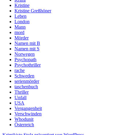
Kristine
Kristine Greßhöner
Leben
London
Mann
mord
Mörder
Namen mit B
Namen mit S
Norwegen
Psychopath
Psychothriller
rache
Schweden
serienmörder
taschenbuch
Thriller
Unfall
USA
Vergangenheit
Verschwinden
Whodunit
Österreich
Krimikiste
Stolz präsentiert von WordPress