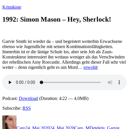
Zum
Krimikiste
Inhalt
springen
1992: Simon Mason – Hey, Sherlock!
Garvie Smith ist wieder da – und begeistert weiterhin Erwachsene
ebenso wie Jugendliche mit seinen Kombinationsfähigkeiten.
Immerhin ist er die lästige Schule los, aber sein Job als Zaun-
Konstrukteur interessiert ihn weitaus weniger als das Verschwinden
der rebellischen Amy Roecastle. Allerdings geht dieser Fall sehr viel
weiter – denn eigentlich geht es um Mord…
rowohlt
Podcast:
Download
(Duration: 4:22 — 4.0MB)
Subscribe:
RSS
Autor
Veröffentlicht
Kategorien
Schlagwörter
am
Caro
24. Mai 2020
24. Mai 2020
Caro
,
M
Detektiv
,
Garvie