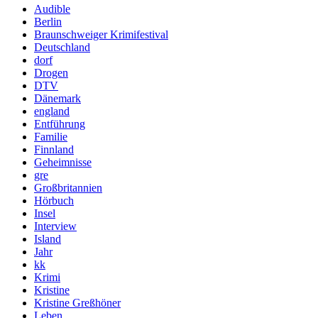
Audible
Berlin
Braunschweiger Krimifestival
Deutschland
dorf
Drogen
DTV
Dänemark
england
Entführung
Familie
Finnland
Geheimnisse
gre
Großbritannien
Hörbuch
Insel
Interview
Island
Jahr
kk
Krimi
Kristine
Kristine Greßhöner
Leben