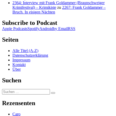
2364: Interview mit Frank Goldammer (Braunschweiger
Krimifestival) – Krimikiste
zu
2267: Frank Goldammer –
Bruch. In eisigen Nächten
Subscribe to Podcast
Apple Podcasts
Spotify
Android
by Email
RSS
Seiten
Alle Titel (A-Z)
Datenschutzerklärung
Impressum
Kontakt
Über
Suchen
Suchen
Suchen
nach:
Rezensenten
Caro