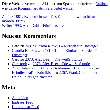
Diese Website verwendet Akismet, um Spam zu reduzieren.
Erfahre,
wie deine Kommentardaten verarbeitet werden.
Beitragsnavigation
Vorheriger
Zurück
1991: Karsten Dusse – Das Kind in mir will achtsam
Beitrag:
morden (Print)
Nächster
Weiter
1993: Arne Dahl – Fünf plus drei
Beitrag:
Neueste Kommentare
Caro
zu
2431: Claudia Rimkus – Morden für Einsteiger
Claudia Rimkus
zu
2431: Claudia Rimkus – Morden für
Einsteiger
Caro
zu
2373: Alex Beer – Die weiße Stunde
Christoph
zu
2373: Alex Beer – Die weiße Stunde
2364: Interview mit Frank Goldammer (Braunschweiger
Krimifestival) – Krimikiste
zu
2267: Frank Goldammer –
Bruch. In eisigen Nächten
Meta
Anmelden
Eintrags-Feed
Kommentar-Feed