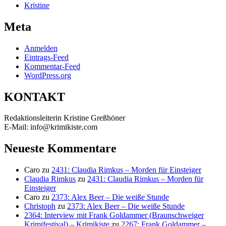
Kristine
Meta
Anmelden
Eintrags-Feed
Kommentar-Feed
WordPress.org
KONTAKT
Redaktionsleiterin Kristine Greßhöner
E-Mail: info@krimikiste.com
Neueste Kommentare
Caro
zu
2431: Claudia Rimkus – Morden für Einsteiger
Claudia Rimkus
zu
2431: Claudia Rimkus – Morden für
Einsteiger
Caro
zu
2373: Alex Beer – Die weiße Stunde
Christoph
zu
2373: Alex Beer – Die weiße Stunde
2364: Interview mit Frank Goldammer (Braunschweiger
Krimifestival) – Krimikiste
zu
2267: Frank Goldammer –