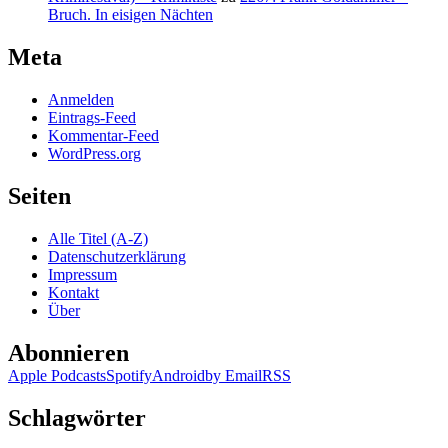
Bruch. In eisigen Nächten
Meta
Anmelden
Eintrags-Feed
Kommentar-Feed
WordPress.org
Seiten
Alle Titel (A-Z)
Datenschutzerklärung
Impressum
Kontakt
Über
Abonnieren
Apple Podcasts
Spotify
Android
by Email
RSS
Schlagwörter