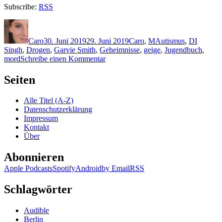
Subscribe:
RSS
Autor
Veröffentlicht
Kategorien
Schlagwörter
am
Caro
30. Juni 2019
29. Juni 2019
Caro
,
M
Autismus
,
DI
Singh
,
Drogen
,
Garvie Smith
,
Geheimnisse
,
geige
,
Jugendbuch
,
zu
mord
Schreibe einen Kommentar
1802:
Simon
Seiten
Mason
–
Alle Titel (A-Z)
Kid
Datenschutzerklärung
got
Impressum
shot
Kontakt
Über
Abonnieren
Apple Podcasts
Spotify
Android
by Email
RSS
Schlagwörter
Audible
Berlin