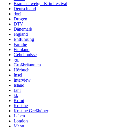
Braunschweiger Krimifestival
Deutschland
dorf
Drogen
DTV
Dänemark
england
Entführung
Familie
Finnland
Geheimnisse
gre
Großbritannien
Hörbuch
Insel
Interview
Island
Jahr
kk
Krimi
Kristine
Kristine Greßhöner
Leben
London
Mann