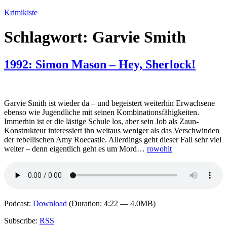
Zum
Krimikiste
Inhalt
springen
Schlagwort:
Garvie Smith
1992: Simon Mason – Hey, Sherlock!
Garvie Smith ist wieder da – und begeistert weiterhin Erwachsene
ebenso wie Jugendliche mit seinen Kombinationsfähigkeiten.
Immerhin ist er die lästige Schule los, aber sein Job als Zaun-
Konstrukteur interessiert ihn weitaus weniger als das Verschwinden
der rebellischen Amy Roecastle. Allerdings geht dieser Fall sehr viel
weiter – denn eigentlich geht es um Mord…
rowohlt
Podcast:
Download
(Duration: 4:22 — 4.0MB)
Subscribe:
RSS