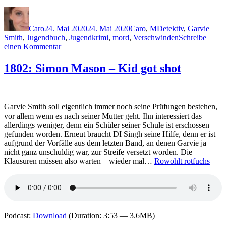
Autor
Veröffentlicht
Kategorien
Schlagwörter
am
Caro
24. Mai 2020
24. Mai 2020
Caro
,
M
Detektiv
,
Garvie
Smith
,
Jugendbuch
,
Jugendkrimi
,
mord
,
Verschwinden
Schreibe
zu
einen Kommentar
1992:
Simon
1802: Simon Mason – Kid got shot
Mason
–
Hey,
Sherlock!
Garvie Smith soll eigentlich immer noch seine Prüfungen bestehen,
vor allem wenn es nach seiner Mutter geht. Ihn interessiert das
allerdings weniger, denn ein Schüler seiner Schule ist erschossen
gefunden worden. Erneut braucht DI Singh seine Hilfe, denn er ist
aufgrund der Vorfälle aus dem letzten Band, an denen Garvie ja
nicht ganz unschuldig war, zur Streife versetzt worden. Die
Klausuren müssen also warten – wieder mal…
Rowohlt rotfuchs
Podcast:
Download
(Duration: 3:53 — 3.6MB)