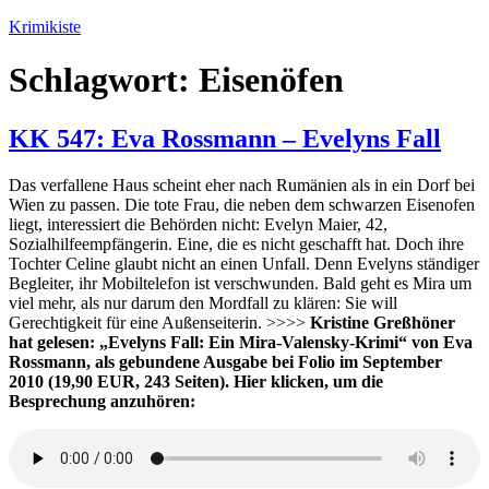
Zum
Krimikiste
Inhalt
springen
Schlagwort:
Eisenöfen
KK 547: Eva Rossmann – Evelyns Fall
Das verfallene Haus scheint eher nach Rumänien als in ein Dorf bei
Wien zu passen. Die tote Frau, die neben dem schwarzen Eisenofen
liegt, interessiert die Behörden nicht: Evelyn Maier, 42,
Sozialhilfeempfängerin. Eine, die es nicht geschafft hat. Doch ihre
Tochter Celine glaubt nicht an einen Unfall. Denn Evelyns ständiger
Begleiter, ihr Mobiltelefon ist verschwunden. Bald geht es Mira um
viel mehr, als nur darum den Mordfall zu klären: Sie will
Gerechtigkeit für eine Außenseiterin. >>>>
Kristine Greßhöner
hat gelesen: „Evelyns Fall: Ein Mira-Valensky-Krimi“ von Eva
Rossmann, als gebundene Ausgabe bei Folio im September
2010 (19,90 EUR, 243 Seiten).
Hier klicken, um die
Besprechung anzuhören: