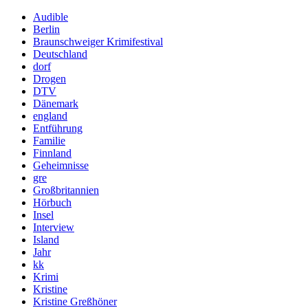
Audible
Berlin
Braunschweiger Krimifestival
Deutschland
dorf
Drogen
DTV
Dänemark
england
Entführung
Familie
Finnland
Geheimnisse
gre
Großbritannien
Hörbuch
Insel
Interview
Island
Jahr
kk
Krimi
Kristine
Kristine Greßhöner