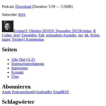
Podcast:
Download
(Duration: 5:59 — 5.5MB)
Subscribe:
RSS
Autor
Veröffentlicht
Kategorien
Schlag
am
Kristine
5. Oktober 2010
29. Dezember 2012
Kristine
,
R
Celine
,
dorf
,
Eisenöfen
,
Fall
,
gebundene Ausgabe
,
gre
,
kk
,
Krimi
,
zu
maier
,
Tochter
1 Kommentar
KK
547:
Seiten
Eva
Rossmann
Alle Titel (A-Z)
–
Datenschutzerklärung
Evelyns
Impressum
Fall
Kontakt
Über
Abonnieren
Apple Podcasts
Spotify
Android
by Email
RSS
Schlagwörter