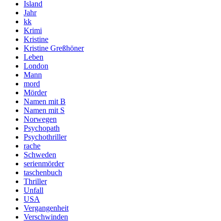
Island
Jahr
kk
Krimi
Kristine
Kristine Greßhöner
Leben
London
Mann
mord
Mörder
Namen mit B
Namen mit S
Norwegen
Psychopath
Psychothriller
rache
Schweden
serienmörder
taschenbuch
Thriller
Unfall
USA
Vergangenheit
Verschwinden