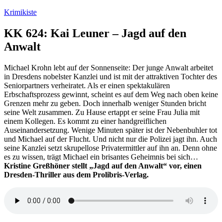
Zum
Krimikiste
Inhalt
springen
KK 624: Kai Leuner – Jagd auf den
Anwalt
Michael Krohn lebt auf der Sonnenseite: Der junge Anwalt arbeitet
in Dresdens nobelster Kanzlei und ist mit der attraktiven Tochter des
Seniorpartners verheiratet. Als er einen spektakulären
Erbschaftsprozess gewinnt, scheint es auf dem Weg nach oben keine
Grenzen mehr zu geben. Doch innerhalb weniger Stunden bricht
seine Welt zusammen. Zu Hause ertappt er seine Frau Julia mit
einem Kollegen. Es kommt zu einer handgreiflichen
Auseinandersetzung. Wenige Minuten später ist der Nebenbuhler tot
und Michael auf der Flucht. Und nicht nur die Polizei jagt ihn. Auch
seine Kanzlei setzt skrupellose Privatermittler auf ihn an. Denn ohne
es zu wissen, trägt Michael ein brisantes Geheimnis bei sich…
Kristine Greßhöner stellt „Jagd auf den Anwalt“ vor, einen
Dresden-Thriller aus dem Prolibris-Verlag.