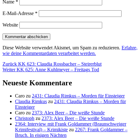
Name
*
E-Mail-Adresse
*
Website
Diese Website verwendet Akismet, um Spam zu reduzieren.
Erfahre,
wie deine Kommentardaten verarbeitet werden.
Beitragsnavigation
Vorheriger
Zurück
KK 623: Claudia Rossbacher – Steirerblut
Nächster
Beitrag:
Weiter
KK 625: Anne Kuhlmeyer – Freitags Tod
Beitrag:
Neueste Kommentare
Caro
zu
2431: Claudia Rimkus – Morden für Einsteiger
Claudia Rimkus
zu
2431: Claudia Rimkus – Morden für
Einsteiger
Caro
zu
2373: Alex Beer – Die weiße Stunde
Christoph
zu
2373: Alex Beer – Die weiße Stunde
2364: Interview mit Frank Goldammer (Braunschweiger
Krimifestival) – Krimikiste
zu
2267: Frank Goldammer –
Bruch. In eisigen Nächten