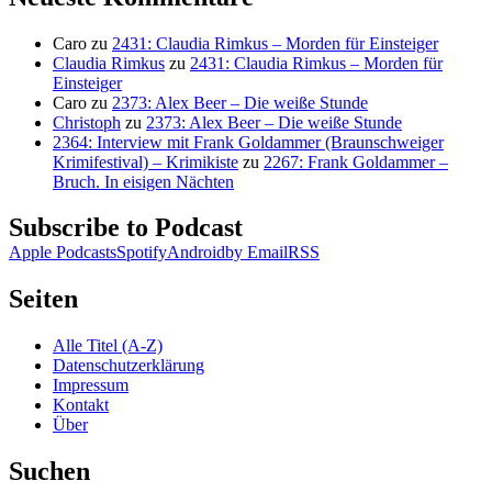
Caro
zu
2431: Claudia Rimkus – Morden für Einsteiger
Claudia Rimkus
zu
2431: Claudia Rimkus – Morden für
Einsteiger
Caro
zu
2373: Alex Beer – Die weiße Stunde
Christoph
zu
2373: Alex Beer – Die weiße Stunde
2364: Interview mit Frank Goldammer (Braunschweiger
Krimifestival) – Krimikiste
zu
2267: Frank Goldammer –
Bruch. In eisigen Nächten
Subscribe to Podcast
Apple Podcasts
Spotify
Android
by Email
RSS
Seiten
Alle Titel (A-Z)
Datenschutzerklärung
Impressum
Kontakt
Über
Suchen