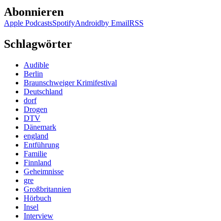
Abonnieren
Apple Podcasts
Spotify
Android
by Email
RSS
Schlagwörter
Audible
Berlin
Braunschweiger Krimifestival
Deutschland
dorf
Drogen
DTV
Dänemark
england
Entführung
Familie
Finnland
Geheimnisse
gre
Großbritannien
Hörbuch
Insel
Interview