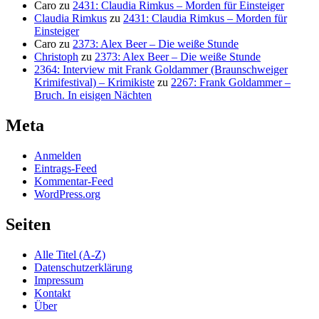
Caro
zu
2431: Claudia Rimkus – Morden für Einsteiger
Claudia Rimkus
zu
2431: Claudia Rimkus – Morden für
Einsteiger
Caro
zu
2373: Alex Beer – Die weiße Stunde
Christoph
zu
2373: Alex Beer – Die weiße Stunde
2364: Interview mit Frank Goldammer (Braunschweiger
Krimifestival) – Krimikiste
zu
2267: Frank Goldammer –
Bruch. In eisigen Nächten
Meta
Anmelden
Eintrags-Feed
Kommentar-Feed
WordPress.org
Seiten
Alle Titel (A-Z)
Datenschutzerklärung
Impressum
Kontakt
Über