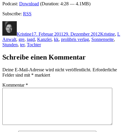
Podcast:
Download
(Duration: 4:28 — 4.1MB)
Subscribe:
RSS
Autor
Veröffentlicht
Kategorien
Schla
am
Kristine
17. Februar 2011
29. Dezember 2012
Kristine
,
L
Anwalt
,
gre
,
jagd
,
Kanzlei
,
kk
,
prolibris verlag
,
Sonnenseite
,
Stunden
,
ter
,
Tochter
Schreibe einen Kommentar
Deine E-Mail-Adresse wird nicht veröffentlicht.
Erforderliche
Felder sind mit
*
markiert
Kommentar
*