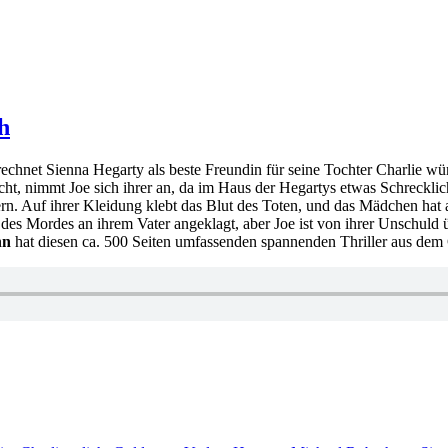
h
rechnet Sienna Hegarty als beste Freundin für seine Tochter Charlie wü
t, nimmt Joe sich ihrer an, da im Haus der Hegartys etwas Schreckliche
rn. Auf ihrer Kleidung klebt das Blut des Toten, und das Mädchen hat a
des Mordes an ihrem Vater angeklagt, aber Joe ist von ihrer Unschuld ü
nn
hat diesen ca. 500 Seiten umfassenden spannenden Thriller aus de