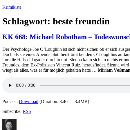
Zum
Krimikiste
Inhalt
springen
Schlagwort:
beste freundin
KK 668: Michael Robotham – Todeswunsc
Der Psychologe Joe O’Loughlin ist sich nicht sicher, ob er sich ausge
Doch als sie eines Abends blutüberströmt bei den O’Loughlins auftauch
ihm die Halsschlagader durchtrennt. Sienna kann sich an nichts erinne
Freundes, dem Ex-Polizisten Vincent Ruiz, herausfindet. Sienna wird 
wiegt als alles, was er für möglich gehalten hätte …
Miriam Voßma
Podcast:
Download
(Duration: 3:46 — 3.4MB)
Subscribe:
RSS
Autor
Veröffentlicht
Kategorien
Schlagwörter
am