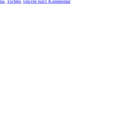
nna
,
Tochter
,
vincent ruiz
1 Kommentar
668:
Michael
Robotham
–
Todeswunsch