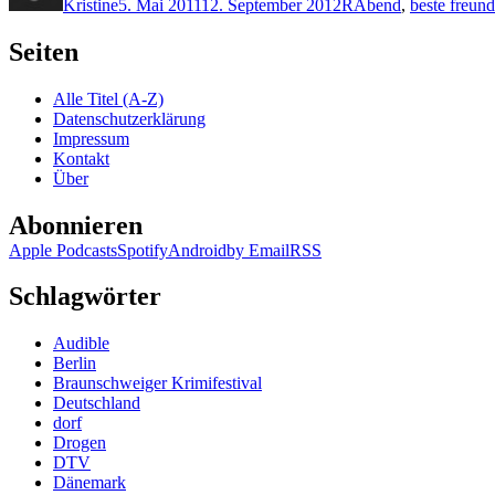
Kristine
5. Mai 2011
12. September 2012
R
Abend
,
beste freund
Seiten
Alle Titel (A-Z)
Datenschutzerklärung
Impressum
Kontakt
Über
Abonnieren
Apple Podcasts
Spotify
Android
by Email
RSS
Schlagwörter
Audible
Berlin
Braunschweiger Krimifestival
Deutschland
dorf
Drogen
DTV
Dänemark