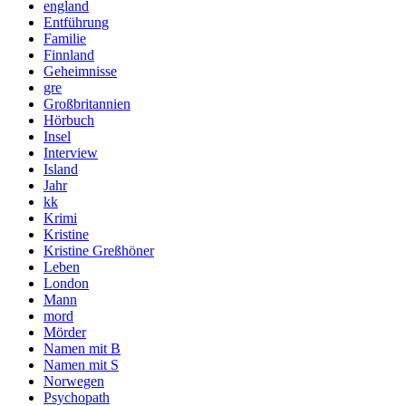
england
Entführung
Familie
Finnland
Geheimnisse
gre
Großbritannien
Hörbuch
Insel
Interview
Island
Jahr
kk
Krimi
Kristine
Kristine Greßhöner
Leben
London
Mann
mord
Mörder
Namen mit B
Namen mit S
Norwegen
Psychopath