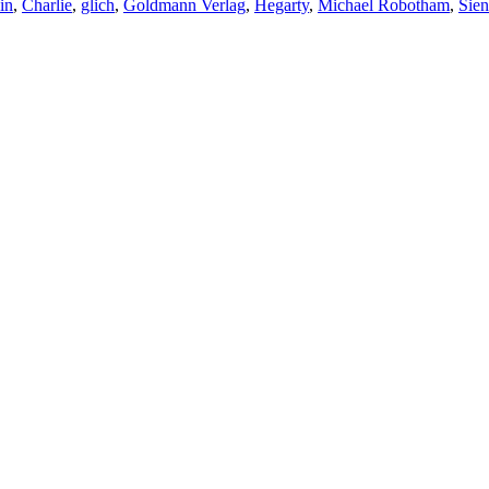
in
,
Charlie
,
glich
,
Goldmann Verlag
,
Hegarty
,
Michael Robotham
,
Sie