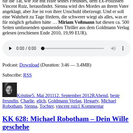
für die Tat, wie Joe mit Hilfe seines Freundes, dem Ex-Polizisten
Vincent Ruiz, herausfindet. Sienna wird des Mordes an ihrem Vater
angeklagt, aber Joe ist von ihrer Unschuld überzeugt. Und er soll
eine Wahrheit zu Tage fördern, die schwerer wiegt als alles, was er
für möglich gehalten hätte …
Miriam Voßmann
hat diesen ca. 500
Seiten umfassenden spannenden Thriller aus dem Goldmann Verlag
gelesen (erschienen Ende 2010, 19,99 EUR).
Podcast:
Download
(Duration: 3:46 — 3.4MB)
Subscribe:
RSS
Autor
Veröffentlicht
Kategorien
Schlagwörter
am
Kristine
5. Mai 2011
12. September 2012
R
Abend
,
beste
freundin
,
Charlie
,
glich
,
Goldmann Verlag
,
Hegarty
,
Michael
zu
Robotham
,
Sienna
,
Tochter
,
vincent ruiz
1 Kommentar
KK
668:
KK 628: Michael Robotham – Dein Wille
Michael
geschehe
Robotham
–