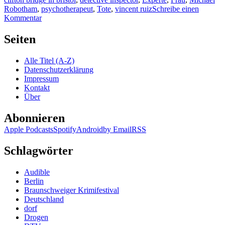
Robotham
,
psychotherapeut
,
Tote
,
vincent ruiz
Schreibe einen
zu
Kommentar
KK
628:
Seiten
Michael
Robotham
Alle Titel (A-Z)
–
Datenschutzerklärung
Dein
Impressum
Wille
Kontakt
geschehe
Über
Abonnieren
Apple Podcasts
Spotify
Android
by Email
RSS
Schlagwörter
Audible
Berlin
Braunschweiger Krimifestival
Deutschland
dorf
Drogen