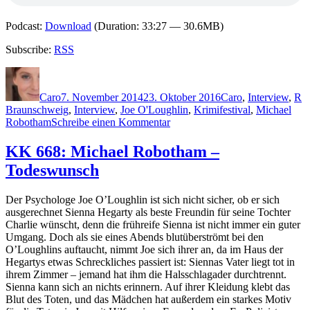
Podcast:
Download
(Duration: 33:27 — 30.6MB)
Subscribe:
RSS
Autor
Veröffentlicht
Kategorien
S
am
Caro
7. November 2014
23. Oktober 2016
Caro
,
Interview
,
R
Braunschweig
,
Interview
,
Joe O'Loughlin
,
Krimifestival
,
Michael
zu
Robotham
Schreibe einen Kommentar
1116:
Interview
KK 668: Michael Robotham –
mit
Todeswunsch
Michael
Robotham
(Braunschweiger
Der Psychologe Joe O’Loughlin ist sich nicht sicher, ob er sich
Krimifestival)
ausgerechnet Sienna Hegarty als beste Freundin für seine Tochter
Charlie wünscht, denn die frühreife Sienna ist nicht immer ein guter
Umgang. Doch als sie eines Abends blutüberströmt bei den
O’Loughlins auftaucht, nimmt Joe sich ihrer an, da im Haus der
Hegartys etwas Schreckliches passiert ist: Siennas Vater liegt tot in
ihrem Zimmer – jemand hat ihm die Halsschlagader durchtrennt.
Sienna kann sich an nichts erinnern. Auf ihrer Kleidung klebt das
Blut des Toten, und das Mädchen hat außerdem ein starkes Motiv