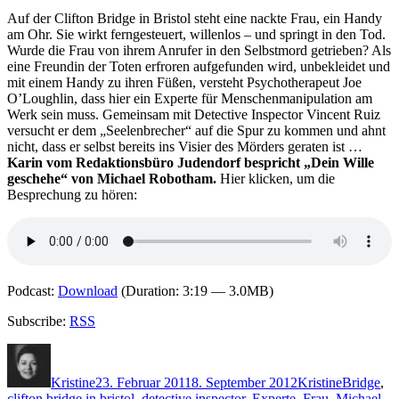
Todeswunsch
Auf der Clifton Bridge in Bristol steht eine nackte Frau, ein Handy
am Ohr. Sie wirkt ferngesteuert, willenlos – und springt in den Tod.
Wurde die Frau von ihrem Anrufer in den Selbstmord getrieben? Als
eine Freundin der Toten erfroren aufgefunden wird, unbekleidet und
mit einem Handy zu ihren Füßen, versteht Psychotherapeut Joe
O’Loughlin, dass hier ein Experte für Menschenmanipulation am
Werk sein muss. Gemeinsam mit Detective Inspector Vincent Ruiz
versucht er dem „Seelenbrecher“ auf die Spur zu kommen und ahnt
nicht, dass er selbst bereits ins Visier des Mörders geraten ist …
Karin vom Redaktionsbüro Judendorf bespricht „Dein Wille
geschehe“ von Michael Robotham.
Hier klicken, um die
Besprechung zu hören:
Podcast:
Download
(Duration: 3:19 — 3.0MB)
Subscribe:
RSS
Autor
Veröffentlicht
Kategorien
Schlagwör
am
Kristine
23. Februar 2011
8. September 2012
Kristine
Bridge
,
clifton bridge in bristol
,
detective inspector
,
Experte
,
Frau
,
Michael