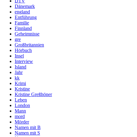
DTV
Dänemark
england
Entführung
Familie
Finnland
Geheimnisse
gre
Großbritannien
Hörbuch
Insel
Interview
Island
Jahr
kk
Krimi
Kristine
Kristine Greßhöner
Leben
London
Mann
mord
Mörder
Namen mit B
Namen mit S