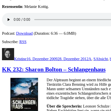
Rezensentin
: Melanie Kottig.
Podcast:
Download
(Duration: 6:36 — 6.0MB)
Subscribe:
RSS
Autor
Veröffentlicht
Kategorien
Schlagwör
am
Kristine
16. Dezember 2009
28. Dezember 2012
A
,
S
Absicht
,
KK 232: Sharon Bolton – Schlangenhaus
Der Alptraum beginnt an einem friedlich
Tierärztin Clara Benning wird zu Hilfe g
Mann unter seltsamen Umständen nach eine
eines exzentrischen Schlangenforschers 
tödliche Tragödie stehen, über die alle
Über die Sprecherin:
Leonore Schulze i
Neben Fachlektüre liest sie, wenn sie ni