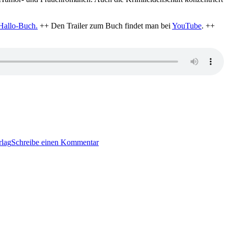
Hallo-Buch.
++ Den Trailer zum Buch findet man bei
YouTube
. ++
zu
KK
rlag
Schreibe einen Kommentar
232:
Sharon
Bolton
–
Schlangenhaus