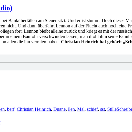
dio)
r bei Banküberfällen am Steuer sitzt. Und er ist stumm. Doch dieses Mal
üren nicht. Und dann überfährt Lennon auf der Flucht auch noch eine F
llegen fort. Lennon bleibt alleine zurück und kriegt es mit der russisc
per in einem Baurohr verschwinden lassen, man droht ihm seine Familie 
 an allen die ihn verraten haben.
Christian Heinrich hat gehört: „S
len
,
berf
,
Christian Heinrich
,
Duane
,
llen
,
Mal
,
schief
,
sst
,
Stille
Schreib
r