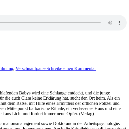
zu
KK
filmung
,
Verschnaufpause
Schreibe einen Kommentar
299:
Sammelrezension
Aevermann,
Siegmann
chlafenden Babys wird eine Schlange entdeckt, und die junge
ür die auch Clara keine Erklärung hat, sucht den Ort heim. Als ein
nt dem Rätsel mit Hilfe eines Ermittlers der örtlichen Polizei und
n Mittelpunkt barbarische Rituale, ein verlassenes Haus und eine
it ans Licht und fordert immer neue Opfer. (Verlag)
nformationsmanagement sowie Doktorandin der Arbeitspsychologie.
ßer Humor- und Frauenromanen. Auch die Krimileidenschaft konzentriert