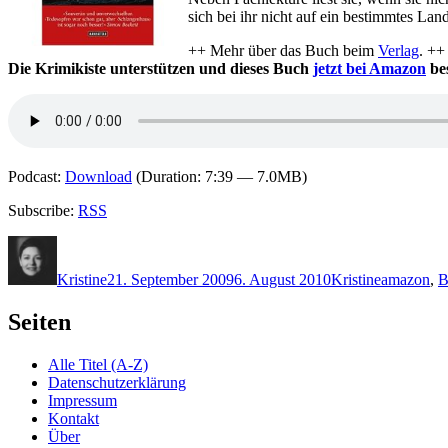
sich bei ihr nicht auf ein bestimmtes Lan
++ Mehr über das Buch beim
Verlag
. ++
Die Krimikiste unterstützen und dieses Buch
jetzt bei Amazon
bes
Podcast:
Download
(Duration: 7:39 — 7.0MB)
Subscribe:
RSS
Autor
Veröffentlicht
Kategorien
Schlagwör
am
Kristine
21. September 2009
6. August 2010
Kristine
amazon
,
B
Seiten
Alle Titel (A-Z)
Datenschutzerklärung
Impressum
Kontakt
Über