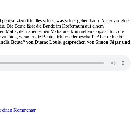
Val
McDermid
–
Das
 geht so ziemlich alles schief, was schief gehen kann. Als er vor einer
Kuckucksei
rau. Die Beute lässt die Bande im Kofferraum auf einem
hen Mafia, der italienischen Mafia und kriminellen Cops zu tun, die
zu töten, wenn er die Beute nicht wiederbeschafft. Aber er bleibt
chnelle Beute“ von Duane Louis, gesprochen von Simon Jäger und
zu
KK
e einen Kommentar
663:
Duane
Louis
–
Schnelle