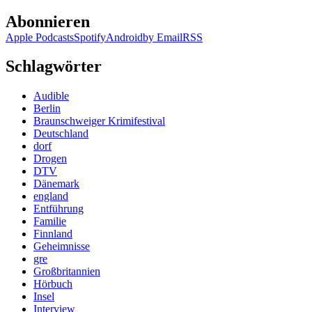
Abonnieren
Apple Podcasts
Spotify
Android
by Email
RSS
Schlagwörter
Audible
Berlin
Braunschweiger Krimifestival
Deutschland
dorf
Drogen
DTV
Dänemark
england
Entführung
Familie
Finnland
Geheimnisse
gre
Großbritannien
Hörbuch
Insel
Interview