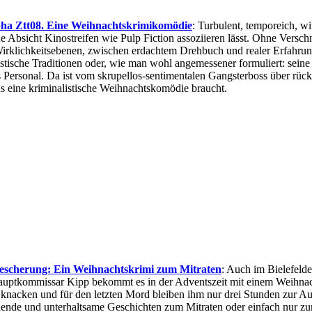
ha Ztt08. Eine Weihnachtskrimikomödie
: Turbulent, temporeich, w
ne Absicht Kinostreifen wie Pulp Fiction assoziieren lässt. Ohne Versc
irklichkeitsebenen, zwischen erdachtem Drehbuch und realer Erfahru
astische Traditionen oder, wie man wohl angemessener formuliert: sein
es Personal. Da ist vom skrupellos-sentimentalen Gangsterboss über rücks
was eine kriminalistische Weihnachtskomödie braucht.
escherung: Ein Weihnachtskrimi zum Mitraten
: Auch im Bielefelde
 Hauptkommissar Kipp bekommt es in der Adventszeit mit einem Weihnac
 knacken und für den letzten Mord bleiben ihm nur drei Stunden zur Au
nende und unterhaltsame Geschichten zum Mitraten oder einfach nur z