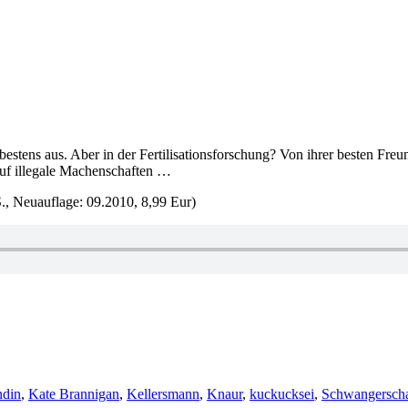
stens aus. Aber in der Fertilisationsforschung? Von ihrer besten Freun
auf illegale Machenschaften …
S., Neuauflage: 09.2010, 8,99 Eur)
ndin
,
Kate Brannigan
,
Kellersmann
,
Knaur
,
kuckucksei
,
Schwangerscha