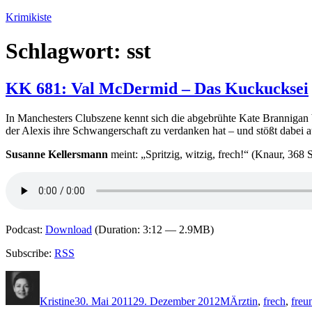
Zum
Krimikiste
Inhalt
springen
Schlagwort:
sst
KK 681: Val McDermid – Das Kuckucksei
In Manchesters Clubszene kennt sich die abgebrühte Kate Brannigan be
der Alexis ihre Schwangerschaft zu verdanken hat – und stößt dabei 
Susanne Kellersmann
meint: „Spritzig, witzig, frech!“ (Knaur, 368 
Podcast:
Download
(Duration: 3:12 — 2.9MB)
Subscribe:
RSS
Autor
Veröffentlicht
Kategorien
Schlagwörter
am
Kristine
30. Mai 2011
29. Dezember 2012
M
Ärztin
,
frech
,
freu