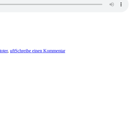
zu
KK
toter
,
uft
Schreibe einen Kommentar
502:
Jutta
Profijt
–
Schmutzengel