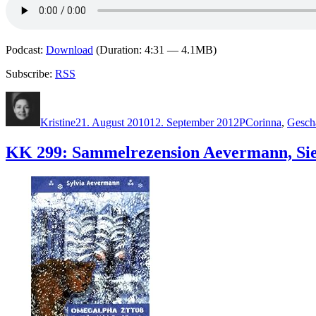
Podcast:
Download
(Duration: 4:31 — 4.1MB)
Subscribe:
RSS
Autor
Veröffentlicht
Kategorien
Schlagwörter
am
Kristine
21. August 2010
12. September 2012
P
Corinna
,
Geschä
KK 299: Sammelrezension Aevermann, S