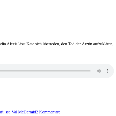
din Alexis lässt Kate sich überreden, den Tod der Ärztin aufzuklären,
zu
KK
ft
,
sst
,
Val McDermid
2 Kommentare
681: