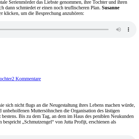
brutale Serienmörder das Liebste genommen, ihre Tochter und ihren
Beute
ch dann schmiedet er einen noch teuflischeren Plan.
Susanne
(Audio)
r klicken, um die Besprechung anzuhören:
zu
KK
ochter
2 Kommentare
597:
Kate
Pepper
–
Der
e sich nicht flugs an die Neugestaltung ihres Lebens machen würde,
Domino-
d unbeholfenen Muttersöhnchen die Organisation des lästigen
Killer
läuft bestens. Bis zu dem Tag, an dem im Haus des peniblen Neukunden
espricht „Schmutzengel“ von Jutta Profijt, erschienen als