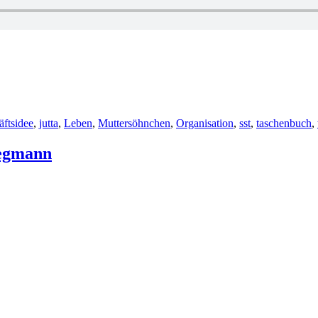
ftsidee
,
jutta
,
Leben
,
Muttersöhnchen
,
Organisation
,
sst
,
taschenbuch
,
iegmann