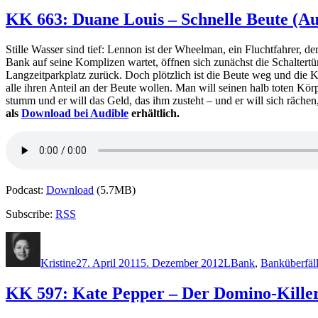
KK 663: Duane Louis – Schnelle Beute (Au
Stille Wasser sind tief: Lennon ist der Wheelman, ein Fluchtfahrer, de
Bank auf seine Komplizen wartet, öffnen sich zunächst die Schaltert
Langzeitparkplatz zurück. Doch plötzlich ist die Beute weg und die Ko
alle ihren Anteil an der Beute wollen. Man will seinen halb toten Kör
stumm und er will das Geld, das ihm zusteht – und er will sich rächen,
als
Download bei Audible
erhältlich.
Podcast:
Download
(5.7MB)
Subscribe:
RSS
Autor
Veröffentlicht
Kategorien
Schlagwörter
am
Kristine
27. April 2011
5. Dezember 2012
L
Bank
,
Banküberfäl
KK 597: Kate Pepper – Der Domino-Kille