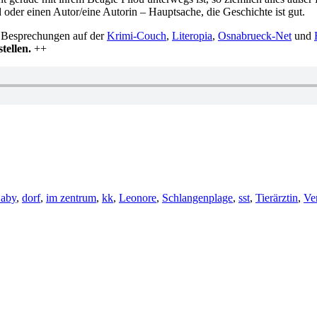
d oder einen Autor/eine Autorin – Hauptsache, die Geschichte ist gut.
 Besprechungen auf der
Krimi-Couch
,
Literopia
,
Osnabrueck-Net
und
tellen.
++
ter
aby
,
dorf
,
im zentrum
,
kk
,
Leonore
,
Schlangenplage
,
sst
,
Tierärztin
,
Ve