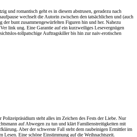
itzig und romantisch geht es in diesem abstrusen, geradezu nach
hnaufpause wechselt die Autorin zwischen den tatsächlichen und (auch
ng der bunt zusammengewürfelten Figuren hin und her. Nahezu
e Ver link ung. Eine Garantie auf ein kurzweiliges Lesevergnügen
ichtslos-tollpatschige Auftragskiller bis hin zur naiv-erotischen
r Polizeipräsidium steht alles im Zeichen des Fests der Liebe. Nur
htsmann auf Abwegen zu tun und klärt Familienstreitigkeiten mit
fklärung. Aber der schwerste Fall steht dem raubeinigen Ermittler im
um Lesen. Eine schöne Einstimmung auf die Weihnachtszeit.