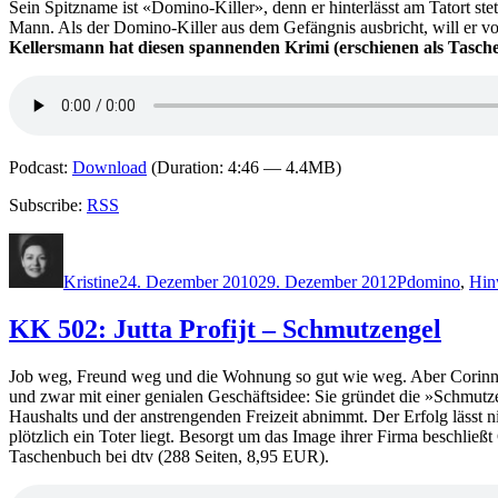
Sein Spitzname ist «Domino-Killer», denn er hinterlässt am Tatort st
Mann. Als der Domino-Killer aus dem Gefängnis ausbricht, will er vo
Kellersmann hat diesen spannenden Krimi (erschienen als Tasche
Podcast:
Download
(Duration: 4:46 — 4.4MB)
Subscribe:
RSS
Autor
Veröffentlicht
Kategorien
Schlagwörte
am
Kristine
24. Dezember 2010
29. Dezember 2012
P
domino
,
Hin
KK 502: Jutta Profijt – Schmutzengel
Job weg, Freund weg und die Wohnung so gut wie weg. Aber Corinna (
und zwar mit einer genialen Geschäftsidee: Sie gründet die »Schmutz
Haushalts und der anstrengenden Freizeit abnimmt. Der Erfolg lässt n
plötzlich ein Toter liegt. Besorgt um das Image ihrer Firma beschl
Taschenbuch bei dtv (288 Seiten, 8,95 EUR).