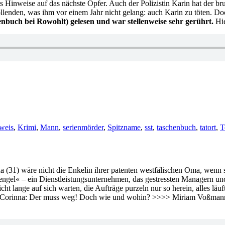
ets Hinweise auf das nächste Opfer. Auch der Polizistin Karin hat der 
llenden, was ihm vor einem Jahr nicht gelang: auch Karin zu töten. Do
nbuch bei Rowohlt) gelesen und war stellenweise sehr gerührt.
Hie
r
weis
,
Krimi
,
Mann
,
serienmörder
,
Spitzname
,
sst
,
taschenbuch
,
tatort
,
T
31) wäre nicht die Enkelin ihrer patenten westfälischen Oma, wenn si
engel« – ein Dienstleistungsunternehmen, das gestressten Managern un
icht lange auf sich warten, die Aufträge purzeln nur so herein, alles 
ießt Corinna: Der muss weg! Doch wie und wohin? >>>> Miriam Voßmann b