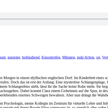
ter
bunt
,
gangster
,
heiligabend
,
Kinostreifen
,
Mitraten
,
pulp fiction
,
sst
,
Ver
en Morgen in einem idyllischen englischen Dorf. Im Kinderbett eines s
erufen. Doch das ist erst der Anfang: Eine mysteriöse Schlangenplage, f
m Schlangenbiss stirbt, lässt ihr die Sache keine Ruhe mehr. Sie begin
nachzugehen. Dabei kommt Clara einem Geheimnis auf die Spur, in desse
 Überlebenden eisernes Schweigen bewahren. Aber nun drängt die Wahrhe
st Psychologin, meine Kollegin im Zentrum für virtuelle Lehre und I
cht gerade mit ihrem Beagle Filou unterwegs ist, so ziemlich alles au