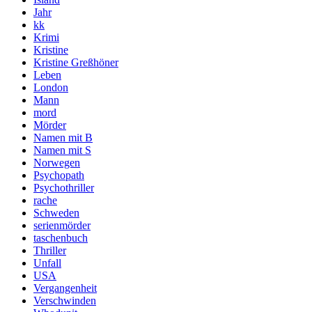
Jahr
kk
Krimi
Kristine
Kristine Greßhöner
Leben
London
Mann
mord
Mörder
Namen mit B
Namen mit S
Norwegen
Psychopath
Psychothriller
rache
Schweden
serienmörder
taschenbuch
Thriller
Unfall
USA
Vergangenheit
Verschwinden