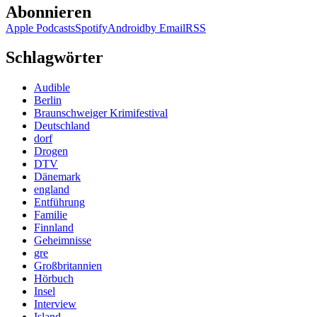
Abonnieren
Apple Podcasts
Spotify
Android
by Email
RSS
Schlagwörter
Audible
Berlin
Braunschweiger Krimifestival
Deutschland
dorf
Drogen
DTV
Dänemark
england
Entführung
Familie
Finnland
Geheimnisse
gre
Großbritannien
Hörbuch
Insel
Interview
Island