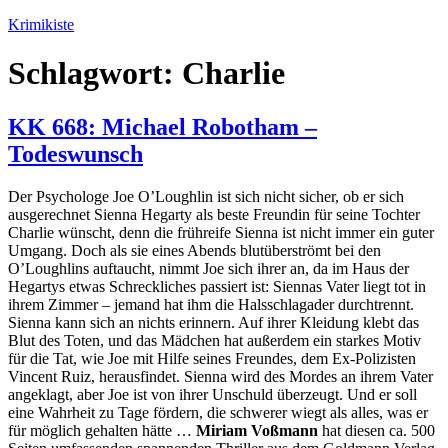
Zum
Krimikiste
Inhalt
springen
Schlagwort:
Charlie
KK 668: Michael Robotham –
Todeswunsch
Der Psychologe Joe O’Loughlin ist sich nicht sicher, ob er sich
ausgerechnet Sienna Hegarty als beste Freundin für seine Tochter
Charlie wünscht, denn die frühreife Sienna ist nicht immer ein guter
Umgang. Doch als sie eines Abends blutüberströmt bei den
O’Loughlins auftaucht, nimmt Joe sich ihrer an, da im Haus der
Hegartys etwas Schreckliches passiert ist: Siennas Vater liegt tot in
ihrem Zimmer – jemand hat ihm die Halsschlagader durchtrennt.
Sienna kann sich an nichts erinnern. Auf ihrer Kleidung klebt das
Blut des Toten, und das Mädchen hat außerdem ein starkes Motiv
für die Tat, wie Joe mit Hilfe seines Freundes, dem Ex-Polizisten
Vincent Ruiz, herausfindet. Sienna wird des Mordes an ihrem Vater
angeklagt, aber Joe ist von ihrer Unschuld überzeugt. Und er soll
eine Wahrheit zu Tage fördern, die schwerer wiegt als alles, was er
für möglich gehalten hätte …
Miriam Voßmann
hat diesen ca. 500