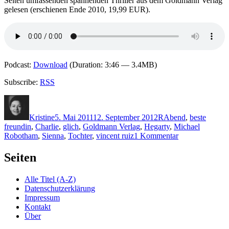
Seiten umfassenden spannenden Thriller aus dem Goldmann Verlag
gelesen (erschienen Ende 2010, 19,99 EUR).
Podcast:
Download
(Duration: 3:46 — 3.4MB)
Subscribe:
RSS
Autor
Veröffentlicht
Kategorien
Schlagwörter
am
Kristine
5. Mai 2011
12. September 2012
R
Abend
,
beste
freundin
,
Charlie
,
glich
,
Goldmann Verlag
,
Hegarty
,
Michael
zu
Robotham
,
Sienna
,
Tochter
,
vincent ruiz
1 Kommentar
KK
668:
Seiten
Michael
Robotham
Alle Titel (A-Z)
–
Datenschutzerklärung
Todeswunsch
Impressum
Kontakt
Über