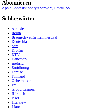
Abonnieren
Apple Podcasts
Spotify
Android
by Email
RSS
Schlagwörter
Audible
Berlin
Braunschweiger Krimifestival
Deutschland
dorf
Drogen
DTV
Dänemark
england
Entführung
Familie
Finnland
Geheimnisse
gre
Großbritannien
Hörbuch
Insel
Interview
Island