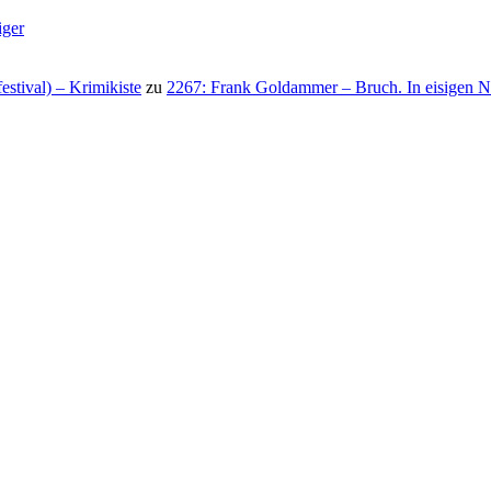
iger
stival) – Krimikiste
zu
2267: Frank Goldammer – Bruch. In eisigen N