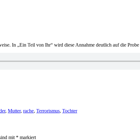
se. In „Ein Teil von Ihr“ wird diese Annahme deutlich auf die Probe 
r
der
,
Mutter
,
rache
,
Terrorismus
,
Tochter
sind mit
*
markiert