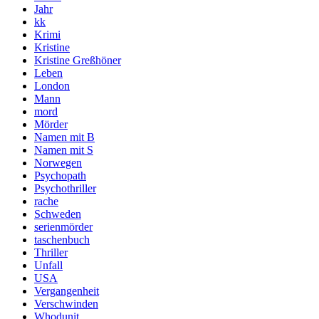
Jahr
kk
Krimi
Kristine
Kristine Greßhöner
Leben
London
Mann
mord
Mörder
Namen mit B
Namen mit S
Norwegen
Psychopath
Psychothriller
rache
Schweden
serienmörder
taschenbuch
Thriller
Unfall
USA
Vergangenheit
Verschwinden
Whodunit