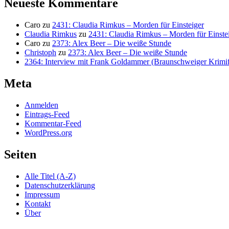
Neueste Kommentare
Caro
zu
2431: Claudia Rimkus – Morden für Einsteiger
Claudia Rimkus
zu
2431: Claudia Rimkus – Morden für Einste
Caro
zu
2373: Alex Beer – Die weiße Stunde
Christoph
zu
2373: Alex Beer – Die weiße Stunde
2364: Interview mit Frank Goldammer (Braunschweiger Krimife
Meta
Anmelden
Eintrags-Feed
Kommentar-Feed
WordPress.org
Seiten
Alle Titel (A-Z)
Datenschutzerklärung
Impressum
Kontakt
Über