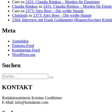
Caro
zu
2431: Claudia Rimkus – Morden für Einsteiger
Claudia Rimkus
zu
2431: Claudia Rimkus – Morden für Einste
Caro
zu
2373: Alex Beer – Die weiße Stunde
Christoph
zu
2373: Alex Beer – Die weiße Stunde
2364: Interview mit Frank Goldammer (Braunschweiger Krimife
Meta
Anmelden
Eintrags-Feed
Kommentar-Feed
WordPress.org
Suchen
Suchen
Suchen
nach:
KONTAKT
Redaktionsleiterin Kristine Greßhöner
E-Mail: info@krimikiste.com