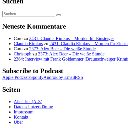
Suchen
Suchen
Suchen
nach:
Neueste Kommentare
Caro
zu
2431: Claudia Rimkus – Morden für Einsteiger
Claudia Rimkus
zu
2431: Claudia Rimkus – Morden für Einste
Caro
zu
2373: Alex Beer – Die weiße Stunde
Christoph
zu
2373: Alex Beer – Die weiße Stunde
2364: Interview mit Frank Goldammer (Braunschweiger Krimife
Subscribe to Podcast
Apple Podcasts
Spotify
Android
by Email
RSS
Seiten
Alle Titel (A-Z)
Datenschutzerklärung
Impressum
Kontakt
Über