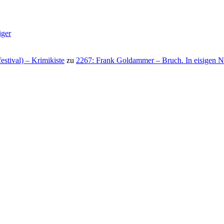
iger
stival) – Krimikiste
zu
2267: Frank Goldammer – Bruch. In eisigen N