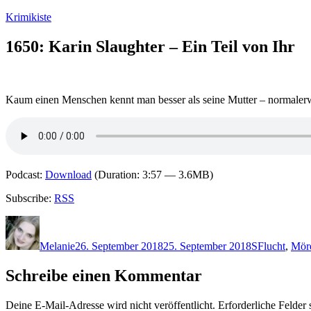
Zum
Krimikiste
Inhalt
springen
1650: Karin Slaughter – Ein Teil von Ihr
Kaum einen Menschen kennt man besser als seine Mutter – normalerwei
Podcast:
Download
(Duration: 3:57 — 3.6MB)
Subscribe:
RSS
Autor
Veröffentlicht
Kategorien
Schlagwörte
am
Melanie
26. September 2018
25. September 2018
S
Flucht
,
Mör
Schreibe einen Kommentar
Deine E-Mail-Adresse wird nicht veröffentlicht.
Erforderliche Felder 