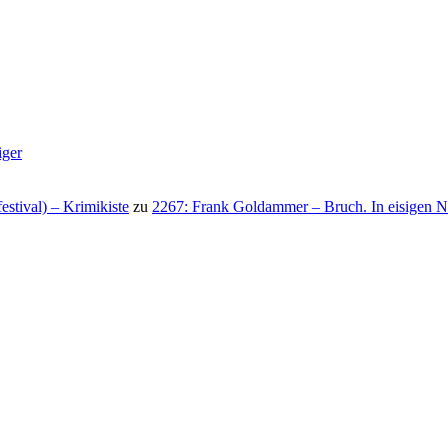
iger
stival) – Krimikiste
zu
2267: Frank Goldammer – Bruch. In eisigen N