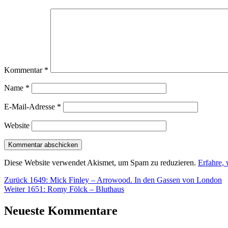
Kommentar
*
Name
*
E-Mail-Adresse
*
Website
Diese Website verwendet Akismet, um Spam zu reduzieren.
Erfahre,
Beitragsnavigation
Vorheriger
Zurück
1649: Mick Finley – Arrowood. In den Gassen von London
Nächster
Beitrag:
Weiter
1651: Romy Fölck – Bluthaus
Beitrag:
Neueste Kommentare