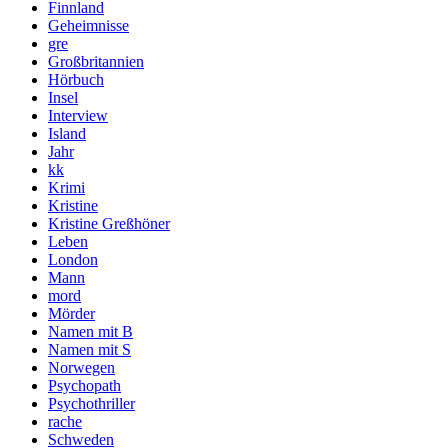
Finnland
Geheimnisse
gre
Großbritannien
Hörbuch
Insel
Interview
Island
Jahr
kk
Krimi
Kristine
Kristine Greßhöner
Leben
London
Mann
mord
Mörder
Namen mit B
Namen mit S
Norwegen
Psychopath
Psychothriller
rache
Schweden