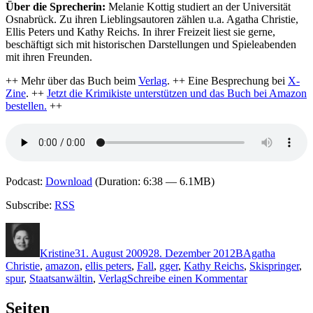
Über die Sprecherin:
Melanie Kottig studiert an der Universität
Osnabrück. Zu ihren Lieblingsautoren zählen u.a. Agatha Christie,
Ellis Peters und Kathy Reichs. In ihrer Freizeit liest sie gerne,
beschäftigt sich mit historischen Darstellungen und Spieleabenden
mit ihren Freunden.
++ Mehr über das Buch beim
Verlag
. ++ Eine Besprechung bei
X-
Zine
. ++
Jetzt die Krimikiste unterstützen und das Buch bei Amazon
bestellen.
++
Podcast:
Download
(Duration: 6:38 — 6.1MB)
Subscribe:
RSS
Autor
Veröffentlicht
Kategorien
Schlagwörter
am
Kristine
31. August 2009
28. Dezember 2012
B
Agatha
Christie
,
amazon
,
ellis peters
,
Fall
,
gger
,
Kathy Reichs
,
Skispringer
,
zu
spur
,
Staatsanwältin
,
Verlag
Schreibe einen Kommentar
KK
223:
Seiten