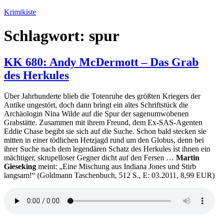
Zum
Krimikiste
Inhalt
springen
Schlagwort:
spur
KK 680: Andy McDermott – Das Grab
des Herkules
Über Jahrhunderte blieb die Totenruhe des größten Kriegers der
Antike ungestört, doch dann bringt ein altes Schriftstück die
Archäologin Nina Wilde auf die Spur der sagenumwobenen
Grabstätte. Zusammen mit ihrem Freund, dem Ex-SAS-Agenten
Eddie Chase begibt sie sich auf die Suche. Schon bald stecken sie
mitten in einer tödlichen Hetzjagd rund um den Globus, denn bei
ihrer Suche nach dem legendären Schatz des Herkules ist ihnen ein
mächtiger, skrupelloser Gegner dicht auf den Fersen …
Martin
Gieseking
meint: „Eine Mischung aus Indiana Jones und Stirb
langsam!“ (Goldmann Taschenbuch, 512 S., E: 03.2011, 8,99 EUR)