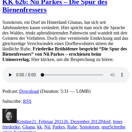
KK 626: Nii Parkes – Die Spur des
Elsebeth
Bienenfressers
Egholm
–
Der
Sonokrom, ein Dorf im Hinterland Ghanas, hat sich seit
Menschensammler
Jahrhunderten kaum verändert. Hier spricht man noch die Sprache
des Waldes, trinkt aphrodisierenden Palmwein und wandelt mit den
Geistern der Vorfahren. Doch eine verstörende Entdeckung und das
gleichzeitige Verschwinden eines Dorfbewohners stören die
ländliche Ruhe.
Friederike Brühöfener bespricht “Die Spur des
Bienenfressers” von Nii Parkes – erschienen beim
Unionsverlag.
Hier klicken, um die Besprechung zu hören:
Podcast:
Download
(Duration: 5:31 — 5.0MB)
Subscribe:
RSS
Autor
Veröffentlicht
Kategorien
Schlagwörter
am
Kristine
21. Februar 2011
26. Dezember 2012
P
dorf
,
fener
,
friederike
,
Ghana
,
kk
,
Nii
,
Parkes
,
Ruhe
,
Sonokrom
,
spur
Schreibe
zu