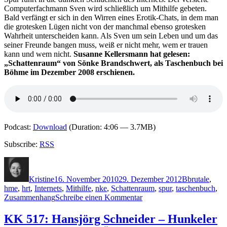
Fuchses
Computerfachmann Sven wird schließlich um Mithilfe gebeten.
Bald verfängt er sich in den Wirren eines Erotik-Chats, in dem man
die grotesken Lügen nicht von der manchmal ebenso grotesken
Wahrheit unterscheiden kann. Als Sven um sein Leben und um das
seiner Freunde bangen muss, weiß er nicht mehr, wem er trauen
kann und wem nicht.
Susanne Kellersmann hat gelesen:
„Schattenraum“ von Sönke Brandschwert, als Taschenbuch bei
Böhme im Dezember 2008 erschienen.
Podcast:
Download
(Duration: 4:06 — 3.7MB)
Subscribe:
RSS
Autor
Veröffentlicht
Kategorien
Schlagwörte
am
Kristine
16. November 2010
29. Dezember 2012
B
brutale
,
hme
,
hrt
,
Internets
,
Mithilfe
,
nke
,
Schattenraum
,
spur
,
taschenbuch
,
zu
Zusammenhang
Schreibe einen Kommentar
KK
569:
KK 517: Hansjörg Schneider – Hunkeler
Sönke