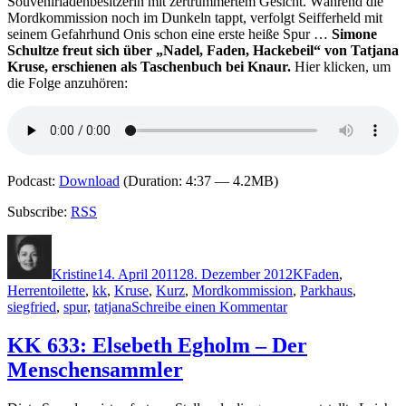
Souvenirladenbesitzerin mit zertrümmertem Gesicht. Während die
Mordkommission noch im Dunkeln tappt, verfolgt Seifferheld mit
seinem Gefahrhund Onis schon eine erste heiße Spur …
Simone
Schultze freut sich über „Nadel, Faden, Hackebeil“ von Tatjana
Kruse, erschienen als Taschenbuch bei Knaur.
Hier klicken, um
die Folge anzuhören:
Podcast:
Download
(Duration: 4:37 — 4.2MB)
Subscribe:
RSS
Autor
Veröffentlicht
Kategorien
Schlagwörter
am
Kristine
14. April 2011
28. Dezember 2012
K
Faden
,
Herrentoilette
,
kk
,
Kruse
,
Kurz
,
Mordkommission
,
Parkhaus
,
zu
siegfried
,
spur
,
tatjana
Schreibe einen Kommentar
KK
656:
KK 633: Elsebeth Egholm – Der
Tatjana
Menschensammler
Kruse
–
Nadel,