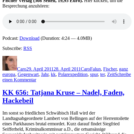
Fischer Verlag (508 Seiten, 19,95 Euro).
Hier klicken, um die
Besprechung anzuhören:
Podcast:
Download
(Duration: 4:24 — 4.0MB)
Subscribe:
RSS
Autor
Veröffentlicht
Kategorien
Schlagwörter
am
Caro
29. April 2011
28. April 2011
Caro
Falun
,
Fischer
,
ganz
europa
,
Gegenwart
,
Jahr
,
kk
,
Polarexpedition
,
spur
,
ter
,
Zeit
Schreibe
zu
einen Kommentar
KK
664:
KK 656: Tatjana Kruse – Nadel, Faden,
Jan
Hackebeil
Wallentin
–
Strindbergs
Im sonst so friedlichen Schwäbisch Hall wird der
Stern
Landtagsabgeordnete Lambert von Bellingen auf der Herrentoilette
eines Parkhauses brutal ermordet. Kurz darauf findet Siegfried
Seifferheld, Kriminalkommissar a.D., die ortsansässige