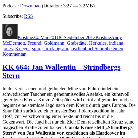
Podcast:
Download
(Duration: 3:27 — 3.2MB)
Subscribe:
RSS
Autor
Veröffentlicht
Kategorien
Schlagwörter
am
Kristine
24. Mai 2011
8. September 2012
Kristine
Andy
McDermott
,
Freund
,
Goldmann
,
Grabstätte
,
Herkules
,
indiana
jones
,
Krieger
,
spur
,
stirb langsam
,
taschenbuch
Schreibe einen
zu
Kommentar
KK
680:
KK 664: Jan Wallentin – Strindbergs
Andy
Stern
McDermott
–
Das
In der verlassenen und gefluteten Mine von Falun findet ein
Grab
schwedischer Taucher ein geheimnisvolles Artefakt, ein kunstvoll
des
gefertigtes Kreuz. Kurze Zeit später wird er tot aufgefunden und es
Herkules
beginnt eine atemlose Jagd nach dem Kreuz durch ganz Europa. Die
Spur führt zurück zu einer mysteriösen Polarexpedition im Jahr
1897, zur Verschwörung einer Sekte und reicht bis in die
Gegenwart. Die Jagd hat nur ein Ziel: Dem rätselhaften Kreuz seine
magischen Kräfte zu entlocken.
Carola Kruse stellt „Strindbergs
Stern“ von Jan Wallentin vor, erschienen als Hardcover im