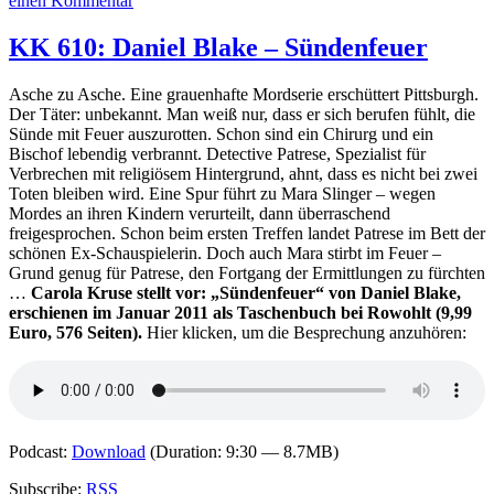
einen Kommentar
KK
626:
KK 610: Daniel Blake – Sündenfeuer
Nii
Parkes
Asche zu Asche. Eine grauenhafte Mordserie erschüttert Pittsburgh.
–
Der Täter: unbekannt. Man weiß nur, dass er sich berufen fühlt, die
Die
Sünde mit Feuer auszurotten. Schon sind ein Chirurg und ein
Spur
Bischof lebendig verbrannt. Detective Patrese, Spezialist für
des
Verbrechen mit religiösem Hintergrund, ahnt, dass es nicht bei zwei
Bienenfressers
Toten bleiben wird. Eine Spur führt zu Mara Slinger – wegen
Mordes an ihren Kindern verurteilt, dann überraschend
freigesprochen. Schon beim ersten Treffen landet Patrese im Bett der
schönen Ex-Schauspielerin. Doch auch Mara stirbt im Feuer –
Grund genug für Patrese, den Fortgang der Ermittlungen zu fürchten
…
Carola Kruse stellt vor: „Sündenfeuer“ von Daniel Blake,
erschienen im Januar 2011 als Taschenbuch bei Rowohlt (9,99
Euro, 576 Seiten).
Hier klicken, um die Besprechung anzuhören:
Podcast:
Download
(Duration: 9:30 — 8.7MB)
Subscribe:
RSS