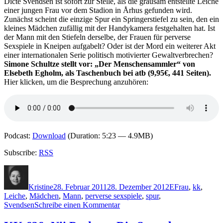
Dicte Svendsen ist sofort zur Stelle, als die grausam entstellte Leiche
Faden,
einer jungen Frau vor dem Stadion in Århus gefunden wird.
Hackebeil
Zunächst scheint die einzige Spur ein Springerstiefel zu sein, den ein
kleines Mädchen zufällig mit der Handykamera festgehalten hat. Ist
der Mann mit den Stiefeln derselbe, der Frauen für perverse
Sexspiele in Kneipen aufgabelt? Oder ist der Mord ein weiterer Akt
einer internationalen Serie politisch motivierter Gewaltverbrechen?
Simone Schultze stellt vor: „Der Menschensammler“ von
Elsebeth Egholm, als Taschenbuch bei atb (9,95€, 441 Seiten).
Hier klicken, um die Besprechung anzuhören:
Podcast:
Download
(Duration: 5:23 — 4.9MB)
Subscribe:
RSS
Autor
Veröffentlicht
Kategorien
Schlagwörter
am
Kristine
28. Februar 2011
28. Dezember 2012
E
Frau
,
kk
,
Leiche
,
Mädchen
,
Mann
,
perverse sexspiele
,
spur
,
zu
Svendsen
Schreibe einen Kommentar
KK
633: