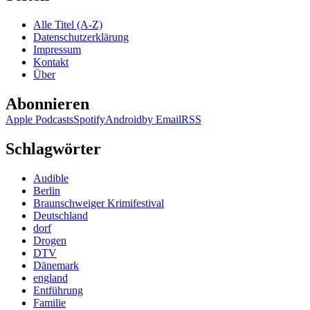
Katja
Brügger
Alle Titel (A-Z)
–
Datenschutzerklärung
Liebestöter
Impressum
Kontakt
Über
Abonnieren
Apple Podcasts
Spotify
Android
by Email
RSS
Schlagwörter
Audible
Berlin
Braunschweiger Krimifestival
Deutschland
dorf
Drogen
DTV
Dänemark
england
Entführung
Familie