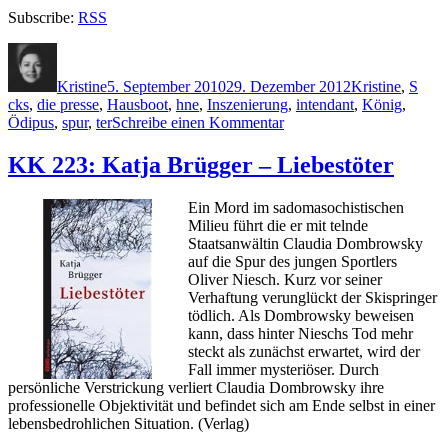
Subscribe:
RSS
Autor
Veröffentlicht
Kategorien
Schl
am
Kristine
5. September 2010
29. Dezember 2012
Kristine
,
S
cks
,
die presse
,
Hausboot
,
hne
,
Inszenierung
,
intendant
,
König
,
zu
Ödipus
,
spur
,
ter
Schreibe einen Kommentar
KK
517:
KK 223: Katja Brügger – Liebestöter
Hansjörg
Schneider
Ein Mord im sadomasochistischen
–
Milieu führt die er mit telnde
Hunkeler
Staatsanwältin Claudia Dombrowsky
und
auf die Spur des jungen Sportlers
die
Oliver Niesch. Kurz vor seiner
Augen
Verhaftung verunglückt der Skispringer
des
tödlich. Als Dombrowsky beweisen
Ödipus
kann, dass hinter Nieschs Tod mehr
steckt als zunächst erwartet, wird der
Fall immer mysteriöser. Durch
persönliche Verstrickung verliert Claudia Dombrowsky ihre
professionelle Objektivität und befindet sich am Ende selbst in einer
lebensbedrohlichen Situation. (Verlag)