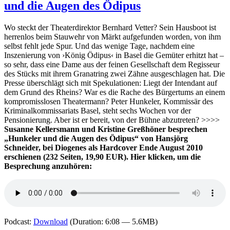
und die Augen des Ödipus
Brandschwert
–
Schattenraum
Wo steckt der Theaterdirektor Bernhard Vetter? Sein Hausboot ist
herrenlos beim Stauwehr von Märkt aufgefunden worden, von ihm
selbst fehlt jede Spur. Und das wenige Tage, nachdem eine
Inszenierung von ›König Ödipus‹ in Basel die Gemüter erhitzt hat –
so sehr, dass eine Dame aus der feinen Gesellschaft dem Regisseur
des Stücks mit ihrem Granatring zwei Zähne ausgeschlagen hat. Die
Presse überschlägt sich mit Spekulationen: Liegt der Intendant auf
dem Grund des
Rheins? War es die Rache des Bürgertums an einem
kompromisslosen Theatermann? Peter Hunkeler, Kommissär des
Kriminalkommissariats Basel, steht sechs Wochen vor der
Pensionierung. Aber ist er bereit, von der Bühne abzutreten? >>>>
Susanne Kellersmann und Kristine Greßhöner besprechen
„Hunkeler und die Augen des Ödipus“ von Hansjörg
Schneider, bei Diogenes als Hardcover Ende August 2010
erschienen (232 Seiten, 19,90 EUR). Hier klicken, um die
Besprechung anzuhören:
Podcast:
Download
(Duration: 6:08 — 5.6MB)