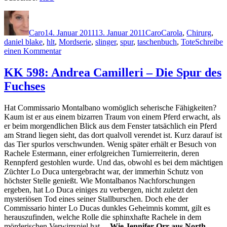
Autor
Veröffentlicht
Kategorien
Schlagwörter
am
Caro
14. Januar 2011
13. Januar 2011
Caro
Carola
,
Chirurg
,
daniel blake
,
hlt
,
Mordserie
,
slinger
,
spur
,
taschenbuch
,
Tote
Schreibe
zu
einen Kommentar
KK
610:
KK 598: Andrea Camilleri – Die Spur des
Daniel
Fuchses
Blake
–
Sündenfeuer
Hat Commissario Montalbano womöglich seherische Fähigkeiten?
Kaum ist er aus einem bizarren Traum von einem Pferd erwacht, als
er beim morgendlichen Blick aus dem Fenster tatsächlich ein Pferd
am Strand liegen sieht, das dort qualvoll verendet ist. Kurz darauf ist
das Tier spurlos verschwunden. Wenig später erhält er Besuch von
Rachele Estermann, einer erfolgreichen Turnierreiterin, deren
Rennpferd gestohlen wurde. Und das, obwohl es bei dem mächtigen
Züchter Lo Duca untergebracht war, der immerhin Schutz von
höchster Stelle genießt. Wie Montalbanos Nachforschungen
ergeben, hat Lo Duca einiges zu verbergen, nicht zuletzt den
mysteriösen Tod eines seiner Stallburschen. Doch ehe der
Commissario hinter Lo Ducas dunkles Geheimnis kommt, gilt es
herauszufinden, welche Rolle die sphinxhafte Rachele in dem
mörderischen Verwirrspiel hat…
Wie Jennifer Orr aus North