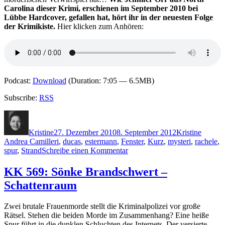
Carolina dieser Krimi, erschienen im September 2010 bei
Lübbe Hardcover, gefallen hat, hört ihr in der neuesten Folge
der Krimikiste.
Hier klicken zum Anhören:
Podcast:
Download
(Duration: 7:05 — 6.5MB)
Subscribe:
RSS
Autor
Veröffentlicht
Kategorien
Schlag
am
Kristine
27. Dezember 2010
8. September 2012
Kristine
Andrea Camilleri
,
ducas
,
estermann
,
Fenster
,
Kurz
,
mysteri
,
rachele
,
zu
spur
,
Strand
Schreibe einen Kommentar
KK
598:
KK 569: Sönke Brandschwert –
Andrea
Schattenraum
Camilleri
–
Die
Zwei brutale Frauenmorde stellt die Kriminalpolizei vor große
Spur
Rätsel. Stehen die beiden Morde im Zusammenhang? Eine heiße
des
Spur führt in die dunklen Schluchten des Internets. Der versierte