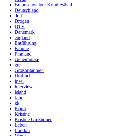
Braunschweiger Krimifestival
Deutschland
dorf
Drogen
DTV
Dänemark
england
Entführung
Familie
Finnland
Geheimnisse
gre
Großbritannien
Hörbuch
Insel
Interview
Island
Jahr
kk
Krimi
Kristine
Kristine Greßhöner
Leben
London
Mann