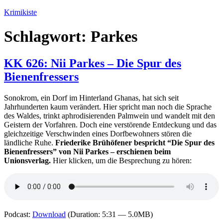
Zum
Krimikiste
Inhalt
springen
Schlagwort:
Parkes
KK 626: Nii Parkes – Die Spur des
Bienenfressers
Sonokrom, ein Dorf im Hinterland Ghanas, hat sich seit
Jahrhunderten kaum verändert. Hier spricht man noch die Sprache
des Waldes, trinkt aphrodisierenden Palmwein und wandelt mit den
Geistern der Vorfahren. Doch eine verstörende Entdeckung und das
gleichzeitige Verschwinden eines Dorfbewohners stören die
ländliche Ruhe.
Friederike Brühöfener bespricht “Die Spur des
Bienenfressers” von Nii Parkes – erschienen beim
Unionsverlag.
Hier klicken, um die Besprechung zu hören:
Podcast:
Download
(Duration: 5:31 — 5.0MB)