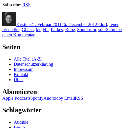
Subscribe:
RSS
Autor
Veröffentlicht
Kategorien
Schlagwörter
am
Kristine
21. Februar 2011
26. Dezember 2012
P
dorf
,
fener
,
friederike
,
Ghana
,
kk
,
Nii
,
Parkes
,
Ruhe
,
Sonokrom
,
spur
Schreibe
zu
einen Kommentar
KK
626:
Seiten
Nii
Parkes
Alle Titel (A-Z)
–
Datenschutzerklärung
Die
Impressum
Spur
Kontakt
des
Über
Bienenfressers
Abonnieren
Apple Podcasts
Spotify
Android
by Email
RSS
Schlagwörter
Audible
Berlin