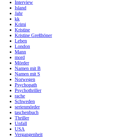
Interview
Island
Jahr
kk
Krimi
Kristine
Kristine Greßhöner
Leben
London
Mann
mord
Mörder
Namen mit B
Namen mit S
Norwegen
Psychopath
Psychothriller
rache
Schweden
serienmörder
taschenbuch
Thriller
Unfall
USA
Vergangenheit