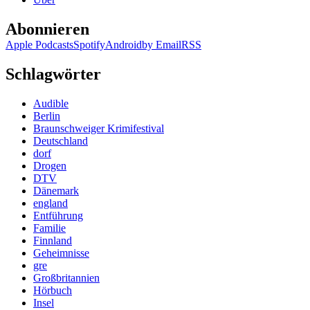
Augen
des
Abonnieren
Ödipus
Apple Podcasts
Spotify
Android
by Email
RSS
Schlagwörter
Audible
Berlin
Braunschweiger Krimifestival
Deutschland
dorf
Drogen
DTV
Dänemark
england
Entführung
Familie
Finnland
Geheimnisse
gre
Großbritannien
Hörbuch
Insel