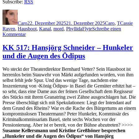
Subscribe:
RSS
Autor
Veröffentlicht
Kategorien
Schlagwö
am
Caro
22. Dezember 2025
21. Dezember 2025
Caro
,
T
Cassie
Raven
,
Hausboot
,
Kanal
,
mord
,
PhyllidaFlyte
Schreibe einen
zu
Kommentar
2441:
A.
KK 517: Hansjörg Schneider – Hunkeler
K.
und die Augen des Ödipus
Turner
–
Tote
Wo steckt der Theaterdirektor Bernhard Vetter? Sein Hausboot ist
klagen
herrenlos beim Stauwehr von Märkt aufgefunden worden, von ihm
an
selbst fehlt jede Spur. Und das wenige Tage, nachdem eine
Inszenierung von ›König Ödipus‹ in Basel die Gemüter erhitzt hat –
so sehr, dass eine Dame aus der feinen Gesellschaft dem Regisseur
des Stücks mit ihrem Granatring zwei Zähne ausgeschlagen hat. Die
Presse überschlägt sich mit Spekulationen: Liegt der Intendant auf
dem Grund des
Rheins? War es die Rache des Bürgertums an einem
kompromisslosen Theatermann? Peter Hunkeler, Kommissär des
Kriminalkommissariats Basel, steht sechs Wochen vor der
Pensionierung. Aber ist er bereit, von der Bühne abzutreten? >>>>
Susanne Kellersmann und Kristine Greßhöner besprechen
„Hunkeler und die Augen des Ödipus“ von Hansjörg