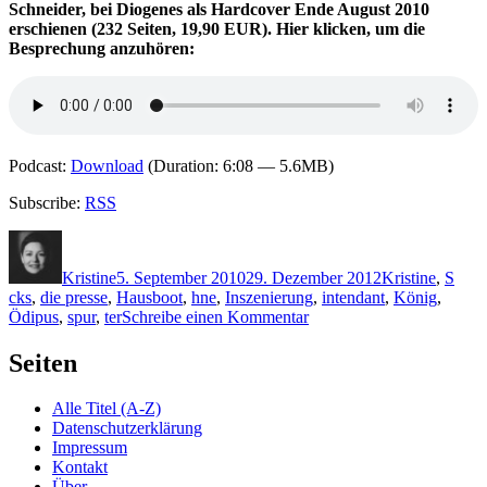
Schneider, bei Diogenes als Hardcover Ende August 2010
erschienen (232 Seiten, 19,90 EUR). Hier klicken, um die
Besprechung anzuhören:
Podcast:
Download
(Duration: 6:08 — 5.6MB)
Subscribe:
RSS
Autor
Veröffentlicht
Kategorien
Schl
am
Kristine
5. September 2010
29. Dezember 2012
Kristine
,
S
cks
,
die presse
,
Hausboot
,
hne
,
Inszenierung
,
intendant
,
König
,
zu
Ödipus
,
spur
,
ter
Schreibe einen Kommentar
KK
517:
Seiten
Hansjörg
Schneider
Alle Titel (A-Z)
–
Datenschutzerklärung
Hunkeler
Impressum
und
Kontakt
die
Über