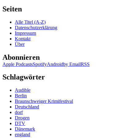
Seiten
Alle Titel (A-Z)
Datenschutzerklärung
Impressum
Kontakt
Über
Abonnieren
Apple Podcasts
Spotify
Android
by Email
RSS
Schlagwörter
Audible
Berlin
Braunschweiger Krimifestival
Deutschland
dorf
Drogen
DTV
Dänemark
england