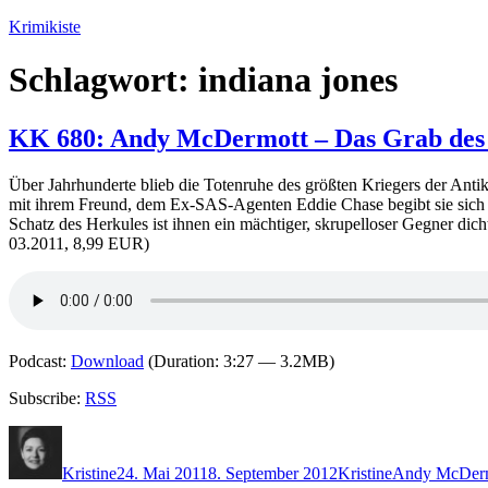
Zum
Krimikiste
Inhalt
springen
Schlagwort:
indiana jones
KK 680: Andy McDermott – Das Grab des
Über Jahrhunderte blieb die Totenruhe des größten Kriegers der Anti
mit ihrem Freund, dem Ex-SAS-Agenten Eddie Chase begibt sie sich a
Schatz des Herkules ist ihnen ein mächtiger, skrupelloser Gegner di
03.2011, 8,99 EUR)
Podcast:
Download
(Duration: 3:27 — 3.2MB)
Subscribe:
RSS
Autor
Veröffentlicht
Kategorien
Schlagwörter
am
Kristine
24. Mai 2011
8. September 2012
Kristine
Andy McDer