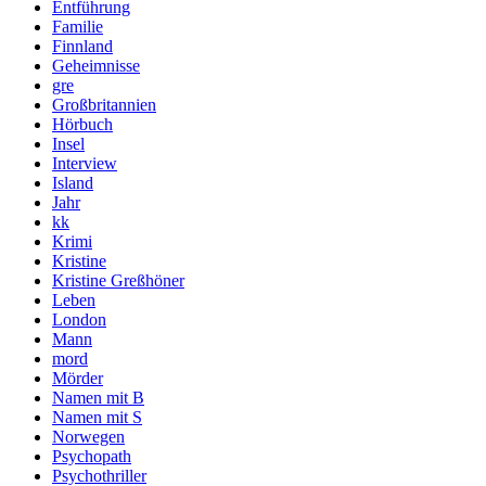
Entführung
Familie
Finnland
Geheimnisse
gre
Großbritannien
Hörbuch
Insel
Interview
Island
Jahr
kk
Krimi
Kristine
Kristine Greßhöner
Leben
London
Mann
mord
Mörder
Namen mit B
Namen mit S
Norwegen
Psychopath
Psychothriller