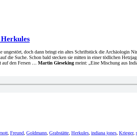
 Herkules
ke ungestört, doch dann bringt ein altes Schriftstück die Archäologi
uf die Suche. Schon bald stecken sie mitten in einer tödlichen Hetzj
cht auf den Fersen …
Martin Gieseking
meint: „Eine Mischung aus Indi
mott
,
Freund
,
Goldmann
,
Grabstätte
,
Herkules
,
indiana jones
,
Krieger
,