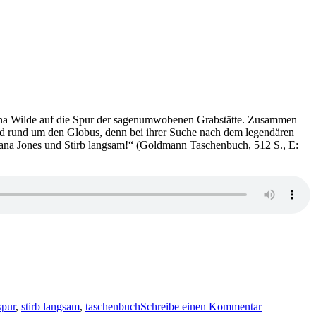
n Nina Wilde auf die Spur der sagenumwobenen Grabstätte. Zusammen
agd rund um den Globus, denn bei ihrer Suche nach dem legendären
ana Jones und Stirb langsam!“ (Goldmann Taschenbuch, 512 S., E:
zu
KK
spur
,
stirb langsam
,
taschenbuch
Schreibe einen Kommentar
680: