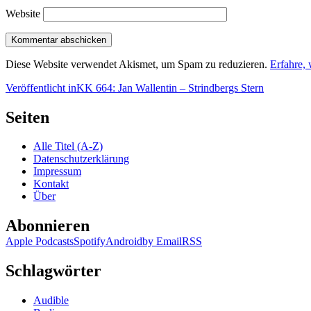
Website
Diese Website verwendet Akismet, um Spam zu reduzieren.
Erfahre,
Beitragsnavigation
Veröffentlicht in
KK 664: Jan Wallentin – Strindbergs Stern
Seiten
Alle Titel (A-Z)
Datenschutzerklärung
Impressum
Kontakt
Über
Abonnieren
Apple Podcasts
Spotify
Android
by Email
RSS
Schlagwörter
Audible