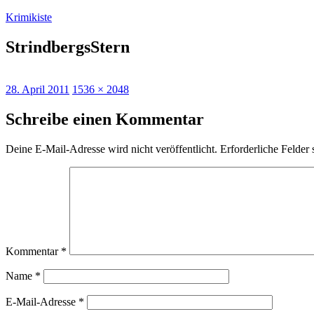
Zum
Krimikiste
Inhalt
springen
StrindbergsStern
Veröffentlicht
Originalgröße
28. April 2011
1536 × 2048
am
Schreibe einen Kommentar
Deine E-Mail-Adresse wird nicht veröffentlicht.
Erforderliche Felder 
Kommentar
*
Name
*
E-Mail-Adresse
*