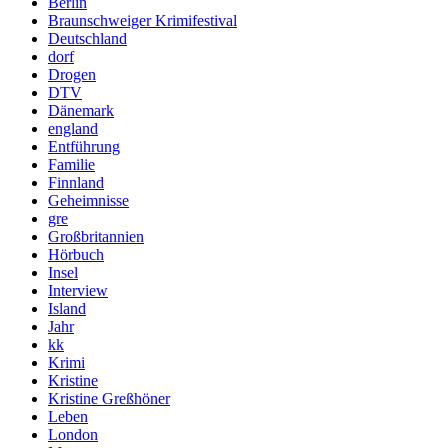
Berlin
Braunschweiger Krimifestival
Deutschland
dorf
Drogen
DTV
Dänemark
england
Entführung
Familie
Finnland
Geheimnisse
gre
Großbritannien
Hörbuch
Insel
Interview
Island
Jahr
kk
Krimi
Kristine
Kristine Greßhöner
Leben
London