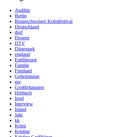
Audible
Berlin
Braunschweiger Krimifestival
Deutschland
dorf
Drogen
DTV
Dänemark
england
Entführung
Familie
Finnland
Geheimnisse
gre
Großbritannien
Hörbuch
Insel
Interview
Island
Jahr
kk
Krimi
Kristine
Kristine Greßhöner