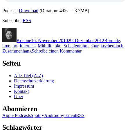
Podcast:
Download
(Duration: 4:06 — 3.7MB)
Subscribe:
RSS
Autor
Veröffentlicht
Kategorien
Schlagwörte
am
Kristine
16. November 2010
29. Dezember 2012
B
brutale
,
hme
,
hrt
,
Internets
,
Mithilfe
,
nke
,
Schattenraum
,
spur
,
taschenbuch
,
zu
Zusammenhang
Schreibe einen Kommentar
KK
569:
Seiten
Sönke
Brandschwert
Alle Titel (A-Z)
–
Datenschutzerklärung
Schattenraum
Impressum
Kontakt
Über
Abonnieren
Apple Podcasts
Spotify
Android
by Email
RSS
Schlagwörter