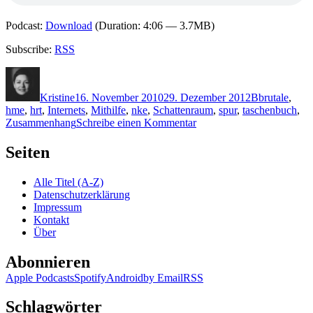
Podcast:
Download
(Duration: 4:06 — 3.7MB)
Subscribe:
RSS
Autor
Veröffentlicht
Kategorien
Schlagwörte
am
Kristine
16. November 2010
29. Dezember 2012
B
brutale
,
hme
,
hrt
,
Internets
,
Mithilfe
,
nke
,
Schattenraum
,
spur
,
taschenbuch
,
zu
Zusammenhang
Schreibe einen Kommentar
KK
569:
Seiten
Sönke
Brandschwert
Alle Titel (A-Z)
–
Datenschutzerklärung
Schattenraum
Impressum
Kontakt
Über
Abonnieren
Apple Podcasts
Spotify
Android
by Email
RSS
Schlagwörter