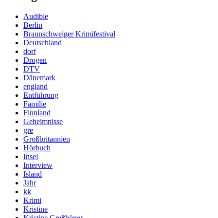
Audible
Berlin
Braunschweiger Krimifestival
Deutschland
dorf
Drogen
DTV
Dänemark
england
Entführung
Familie
Finnland
Geheimnisse
gre
Großbritannien
Hörbuch
Insel
Interview
Island
Jahr
kk
Krimi
Kristine
Kristine Greßhöner