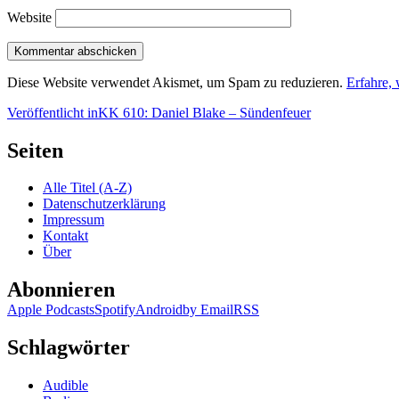
Website
Diese Website verwendet Akismet, um Spam zu reduzieren.
Erfahre,
Beitragsnavigation
Veröffentlicht in
KK 610: Daniel Blake – Sündenfeuer
Seiten
Alle Titel (A-Z)
Datenschutzerklärung
Impressum
Kontakt
Über
Abonnieren
Apple Podcasts
Spotify
Android
by Email
RSS
Schlagwörter
Audible