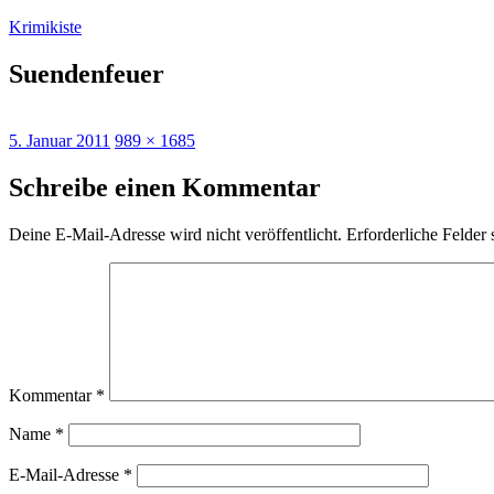
Zum
Krimikiste
Inhalt
springen
Suendenfeuer
Veröffentlicht
Originalgröße
5. Januar 2011
989 × 1685
am
Schreibe einen Kommentar
Deine E-Mail-Adresse wird nicht veröffentlicht.
Erforderliche Felder 
Kommentar
*
Name
*
E-Mail-Adresse
*