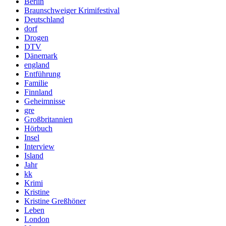
Berlin
Braunschweiger Krimifestival
Deutschland
dorf
Drogen
DTV
Dänemark
england
Entführung
Familie
Finnland
Geheimnisse
gre
Großbritannien
Hörbuch
Insel
Interview
Island
Jahr
kk
Krimi
Kristine
Kristine Greßhöner
Leben
London