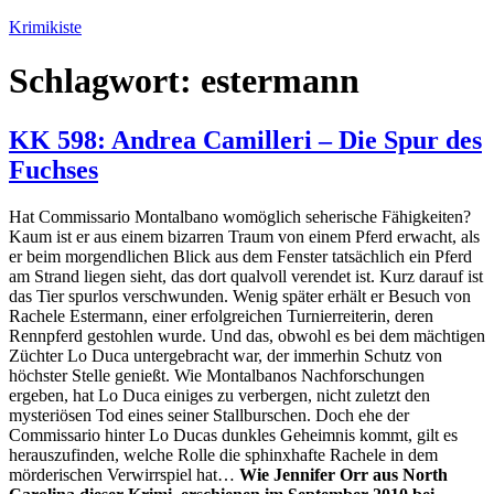
Zum
Krimikiste
Inhalt
springen
Schlagwort:
estermann
KK 598: Andrea Camilleri – Die Spur des
Fuchses
Hat Commissario Montalbano womöglich seherische Fähigkeiten?
Kaum ist er aus einem bizarren Traum von einem Pferd erwacht, als
er beim morgendlichen Blick aus dem Fenster tatsächlich ein Pferd
am Strand liegen sieht, das dort qualvoll verendet ist. Kurz darauf ist
das Tier spurlos verschwunden. Wenig später erhält er Besuch von
Rachele Estermann, einer erfolgreichen Turnierreiterin, deren
Rennpferd gestohlen wurde. Und das, obwohl es bei dem mächtigen
Züchter Lo Duca untergebracht war, der immerhin Schutz von
höchster Stelle genießt. Wie Montalbanos Nachforschungen
ergeben, hat Lo Duca einiges zu verbergen, nicht zuletzt den
mysteriösen Tod eines seiner Stallburschen. Doch ehe der
Commissario hinter Lo Ducas dunkles Geheimnis kommt, gilt es
herauszufinden, welche Rolle die sphinxhafte Rachele in dem
mörderischen Verwirrspiel hat…
Wie Jennifer Orr aus North