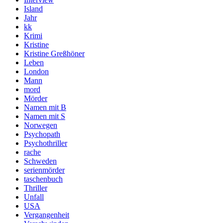
Island
Jahr
kk
Krimi
Kristine
Kristine Greßhöner
Leben
London
Mann
mord
Mörder
Namen mit B
Namen mit S
Norwegen
Psychopath
Psychothriller
rache
Schweden
serienmörder
taschenbuch
Thriller
Unfall
USA
Vergangenheit