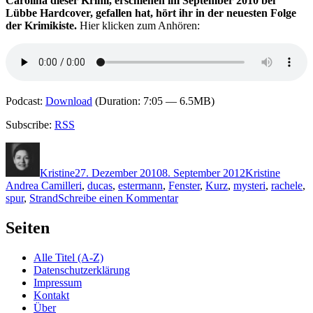
Carolina dieser Krimi, erschienen im September 2010 bei
Lübbe Hardcover, gefallen hat, hört ihr in der neuesten Folge
der Krimikiste.
Hier klicken zum Anhören:
Podcast:
Download
(Duration: 7:05 — 6.5MB)
Subscribe:
RSS
Autor
Veröffentlicht
Kategorien
Schlag
am
Kristine
27. Dezember 2010
8. September 2012
Kristine
Andrea Camilleri
,
ducas
,
estermann
,
Fenster
,
Kurz
,
mysteri
,
rachele
,
zu
spur
,
Strand
Schreibe einen Kommentar
KK
598:
Seiten
Andrea
Camilleri
Alle Titel (A-Z)
–
Datenschutzerklärung
Die
Impressum
Spur
Kontakt
des
Über
Fuchses