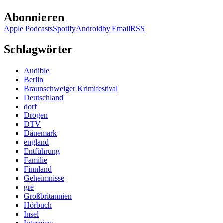
Abonnieren
Apple Podcasts
Spotify
Android
by Email
RSS
Schlagwörter
Audible
Berlin
Braunschweiger Krimifestival
Deutschland
dorf
Drogen
DTV
Dänemark
england
Entführung
Familie
Finnland
Geheimnisse
gre
Großbritannien
Hörbuch
Insel
Interview