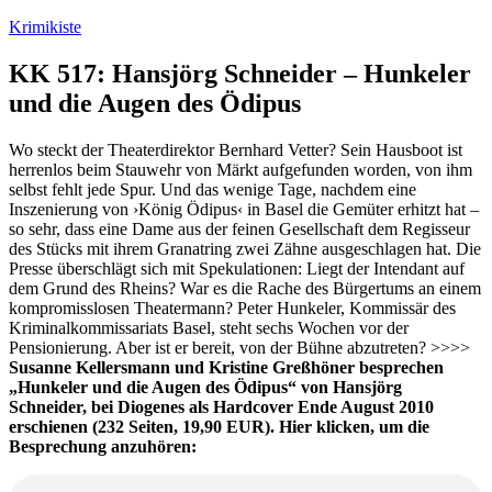
Zum
Krimikiste
Inhalt
springen
KK 517: Hansjörg Schneider – Hunkeler
und die Augen des Ödipus
Wo steckt der Theaterdirektor Bernhard Vetter? Sein Hausboot ist
herrenlos beim Stauwehr von Märkt aufgefunden worden, von ihm
selbst fehlt jede Spur. Und das wenige Tage, nachdem eine
Inszenierung von ›König Ödipus‹ in Basel die Gemüter erhitzt hat –
so sehr, dass eine Dame aus der feinen Gesellschaft dem Regisseur
des Stücks mit ihrem Granatring zwei Zähne ausgeschlagen hat. Die
Presse überschlägt sich mit Spekulationen: Liegt der Intendant auf
dem Grund des
Rheins? War es die Rache des Bürgertums an einem
kompromisslosen Theatermann? Peter Hunkeler, Kommissär des
Kriminalkommissariats Basel, steht sechs Wochen vor der
Pensionierung. Aber ist er bereit, von der Bühne abzutreten? >>>>
Susanne Kellersmann und Kristine Greßhöner besprechen
„Hunkeler und die Augen des Ödipus“ von Hansjörg
Schneider, bei Diogenes als Hardcover Ende August 2010
erschienen (232 Seiten, 19,90 EUR). Hier klicken, um die
Besprechung anzuhören: