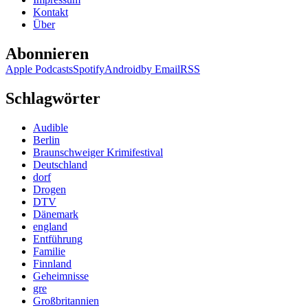
Kontakt
Über
Abonnieren
Apple Podcasts
Spotify
Android
by Email
RSS
Schlagwörter
Audible
Berlin
Braunschweiger Krimifestival
Deutschland
dorf
Drogen
DTV
Dänemark
england
Entführung
Familie
Finnland
Geheimnisse
gre
Großbritannien