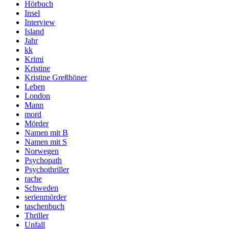
Hörbuch
Insel
Interview
Island
Jahr
kk
Krimi
Kristine
Kristine Greßhöner
Leben
London
Mann
mord
Mörder
Namen mit B
Namen mit S
Norwegen
Psychopath
Psychothriller
rache
Schweden
serienmörder
taschenbuch
Thriller
Unfall