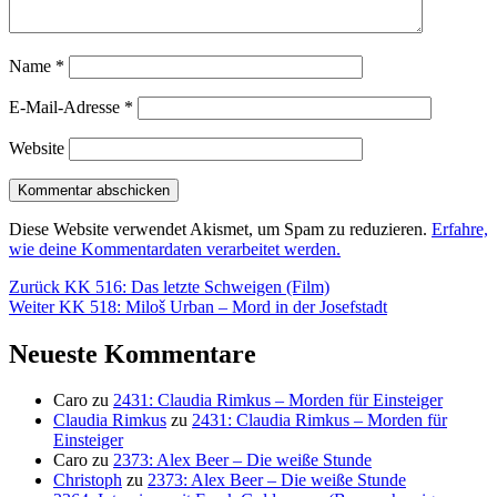
Name
*
E-Mail-Adresse
*
Website
Diese Website verwendet Akismet, um Spam zu reduzieren.
Erfahre,
wie deine Kommentardaten verarbeitet werden.
Beitragsnavigation
Vorheriger
Zurück
KK 516: Das letzte Schweigen (Film)
Nächster
Beitrag:
Weiter
KK 518: Miloš Urban – Mord in der Josefstadt
Beitrag:
Neueste Kommentare
Caro
zu
2431: Claudia Rimkus – Morden für Einsteiger
Claudia Rimkus
zu
2431: Claudia Rimkus – Morden für
Einsteiger
Caro
zu
2373: Alex Beer – Die weiße Stunde
Christoph
zu
2373: Alex Beer – Die weiße Stunde