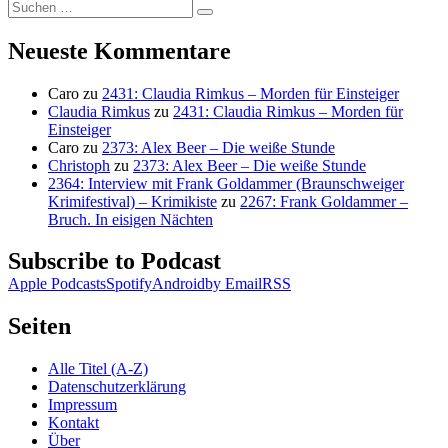
Suchen
Suchen
nach:
Neueste Kommentare
Caro
zu
2431: Claudia Rimkus – Morden für Einsteiger
Claudia Rimkus
zu
2431: Claudia Rimkus – Morden für
Einsteiger
Caro
zu
2373: Alex Beer – Die weiße Stunde
Christoph
zu
2373: Alex Beer – Die weiße Stunde
2364: Interview mit Frank Goldammer (Braunschweiger
Krimifestival) – Krimikiste
zu
2267: Frank Goldammer –
Bruch. In eisigen Nächten
Subscribe to Podcast
Apple Podcasts
Spotify
Android
by Email
RSS
Seiten
Alle Titel (A-Z)
Datenschutzerklärung
Impressum
Kontakt
Über