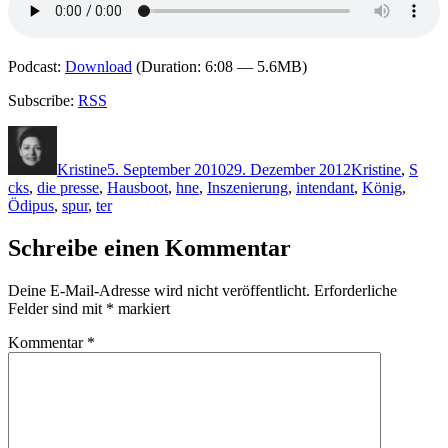
Podcast:
Download
(Duration: 6:08 — 5.6MB)
Subscribe:
RSS
Autor
Veröffentlicht
Kategorien
Schl
am
Kristine
5. September 2010
29. Dezember 2012
Kristine
,
S
cks
,
die presse
,
Hausboot
,
hne
,
Inszenierung
,
intendant
,
König
,
Ödipus
,
spur
,
ter
Schreibe einen Kommentar
Deine E-Mail-Adresse wird nicht veröffentlicht.
Erforderliche
Felder sind mit
*
markiert
Kommentar
*