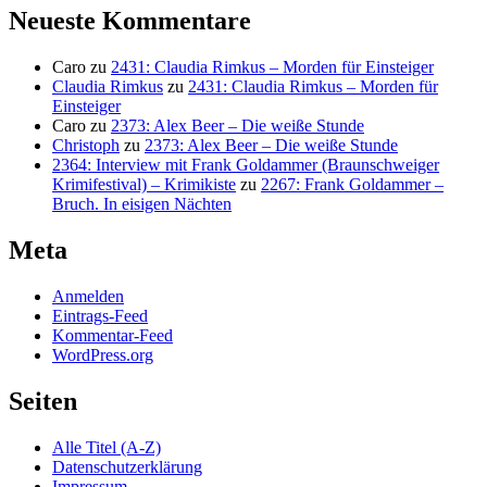
Neueste Kommentare
Caro
zu
2431: Claudia Rimkus – Morden für Einsteiger
Claudia Rimkus
zu
2431: Claudia Rimkus – Morden für
Einsteiger
Caro
zu
2373: Alex Beer – Die weiße Stunde
Christoph
zu
2373: Alex Beer – Die weiße Stunde
2364: Interview mit Frank Goldammer (Braunschweiger
Krimifestival) – Krimikiste
zu
2267: Frank Goldammer –
Bruch. In eisigen Nächten
Meta
Anmelden
Eintrags-Feed
Kommentar-Feed
WordPress.org
Seiten
Alle Titel (A-Z)
Datenschutzerklärung
Impressum