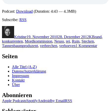
Podcast:
Download
(Duration: 4:43 — 4.3MB)
Subscribe:
RSS
Autor
Veröffentlicht
Kategorien
Schlagwörte
am
Kristine
19. November 2010
28. Dezember 2012
K
Brand
,
konkurrenten
,
Mordkommission
,
Neuss
,
rei
,
Ruin
,
Stecken
,
zu
Tannenbaumproduzent
,
verbrechen
,
verhoeven
1 Kommentar
KK
572:
Seiten
Susanne
Kliem
Alle Titel (A-Z)
–
Datenschutzerklärung
Die
Impressum
kalte
Kontakt
Zeit
Über
Abonnieren
Apple Podcasts
Spotify
Android
by Email
RSS