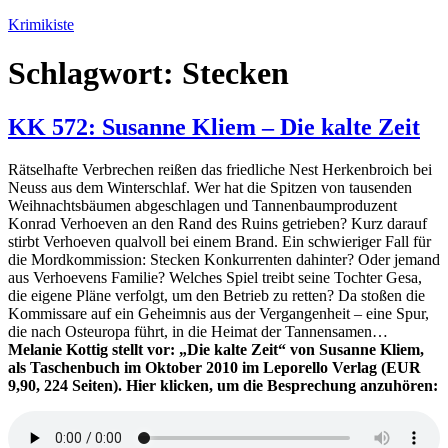
Zum
Krimikiste
Inhalt
springen
Schlagwort:
Stecken
KK 572: Susanne Kliem – Die kalte Zeit
Rätselhafte Verbrechen reißen das friedliche Nest Herkenbroich bei
Neuss aus dem Winterschlaf. Wer hat die Spitzen von tausenden
Weihnachtsbäumen abgeschlagen und Tannenbaumproduzent
Konrad Verhoeven an den Rand des Ruins getrieben? Kurz darauf
stirbt Verhoeven qualvoll bei einem Brand. Ein schwieriger Fall für
die Mordkommission: Stecken Konkurrenten dahinter? Oder jemand
aus Verhoevens Familie? Welches Spiel treibt seine Tochter Gesa,
die eigene Pläne verfolgt, um den Betrieb zu retten? Da stoßen die
Kommissare auf ein Geheimnis aus der Vergangenheit – eine Spur,
die nach Osteuropa führt, in die Heimat der Tannensamen…
Melanie Kottig stellt vor: „Die kalte Zeit“ von Susanne Kliem,
als Taschenbuch im Oktober 2010 im Leporello Verlag (EUR
9,90, 224 Seiten). Hier klicken, um die Besprechung anzuhören: