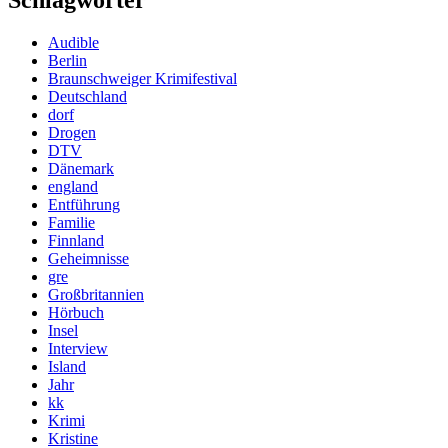
Schlagwörter
Audible
Berlin
Braunschweiger Krimifestival
Deutschland
dorf
Drogen
DTV
Dänemark
england
Entführung
Familie
Finnland
Geheimnisse
gre
Großbritannien
Hörbuch
Insel
Interview
Island
Jahr
kk
Krimi
Kristine