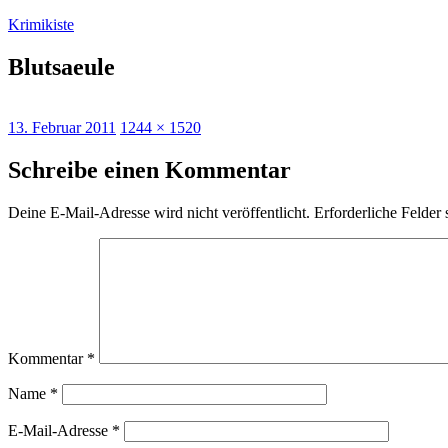
Zum
Krimikiste
Inhalt
springen
Blutsaeule
Veröffentlicht
Originalgröße
13. Februar 2011
1244 × 1520
am
Schreibe einen Kommentar
Deine E-Mail-Adresse wird nicht veröffentlicht.
Erforderliche Felder 
Kommentar
*
Name
*
E-Mail-Adresse
*