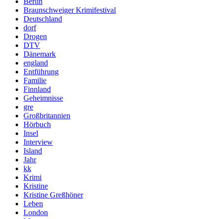
Berlin
Braunschweiger Krimifestival
Deutschland
dorf
Drogen
DTV
Dänemark
england
Entführung
Familie
Finnland
Geheimnisse
gre
Großbritannien
Hörbuch
Insel
Interview
Island
Jahr
kk
Krimi
Kristine
Kristine Greßhöner
Leben
London