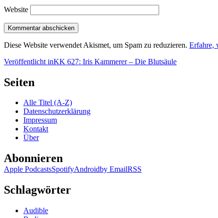
Website
Diese Website verwendet Akismet, um Spam zu reduzieren.
Erfahre,
Beitragsnavigation
Veröffentlicht in
KK 627: Iris Kammerer – Die Blutsäule
Seiten
Alle Titel (A-Z)
Datenschutzerklärung
Impressum
Kontakt
Über
Abonnieren
Apple Podcasts
Spotify
Android
by Email
RSS
Schlagwörter
Audible