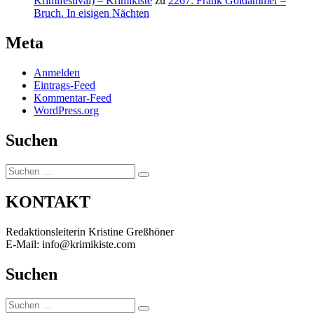
Krimifestival) – Krimikiste
zu
2267: Frank Goldammer –
Bruch. In eisigen Nächten
Meta
Anmelden
Eintrags-Feed
Kommentar-Feed
WordPress.org
Suchen
Suchen
Suchen
nach:
KONTAKT
Redaktionsleiterin Kristine Greßhöner
E-Mail: info@krimikiste.com
Suchen
Suchen
Suchen