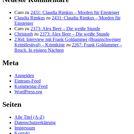
Caro
zu
2431: Claudia Rimkus – Morden für Einsteiger
Claudia Rimkus
zu
2431: Claudia Rimkus – Morden für
Einsteiger
Caro
zu
2373: Alex Beer – Die weiße Stunde
Christoph
zu
2373: Alex Beer – Die weiße Stunde
2364: Interview mit Frank Goldammer (Braunschweiger
Krimifestival) – Krimikiste
zu
2267: Frank Goldammer –
Bruch. In eisigen Nächten
Meta
Anmelden
Eintrags-Feed
Kommentar-Feed
WordPress.org
Seiten
Alle Titel (A-Z)
Datenschutzerklärung
Impressum
Kontakt