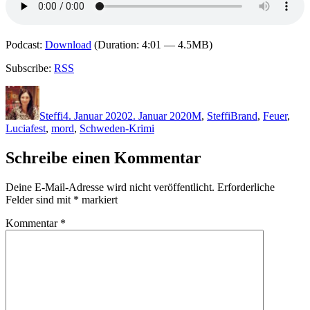
Podcast:
Download
(Duration: 4:01 — 4.5MB)
Subscribe:
RSS
Autor
Veröffentlicht
Kategorien
Schlagwörter
am
Steffi
4. Januar 2020
2. Januar 2020
M
,
Steffi
Brand
,
Feuer
,
Luciafest
,
mord
,
Schweden-Krimi
Schreibe einen Kommentar
Deine E-Mail-Adresse wird nicht veröffentlicht.
Erforderliche
Felder sind mit
*
markiert
Kommentar
*