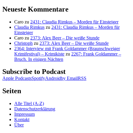
nach:
Neueste Kommentare
Caro
zu
2431: Claudia Rimkus – Morden für Einsteiger
Claudia Rimkus
zu
2431: Claudia Rimkus – Morden für
Einsteiger
Caro
zu
2373: Alex Beer – Die weiße Stunde
Christoph
zu
2373: Alex Beer – Die weiße Stunde
2364: Interview mit Frank Goldammer (Braunschweiger
Krimifestival) – Krimikiste
zu
2267: Frank Goldammer –
Bruch. In eisigen Nächten
Subscribe to Podcast
Apple Podcasts
Spotify
Android
by Email
RSS
Seiten
Alle Titel (A-Z)
Datenschutzerklärung
Impressum
Kontakt
Über