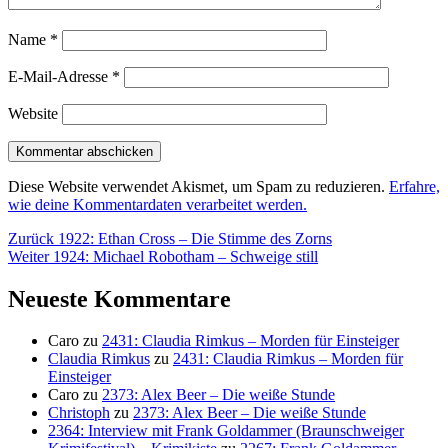
Name
*
E-Mail-Adresse
*
Website
Diese Website verwendet Akismet, um Spam zu reduzieren.
Erfahre,
wie deine Kommentardaten verarbeitet werden.
Beitragsnavigation
Vorheriger
Zurück
1922: Ethan Cross – Die Stimme des Zorns
Nächster
Beitrag:
Weiter
1924: Michael Robotham – Schweige still
Beitrag:
Neueste Kommentare
Caro
zu
2431: Claudia Rimkus – Morden für Einsteiger
Claudia Rimkus
zu
2431: Claudia Rimkus – Morden für
Einsteiger
Caro
zu
2373: Alex Beer – Die weiße Stunde
Christoph
zu
2373: Alex Beer – Die weiße Stunde
2364: Interview mit Frank Goldammer (Braunschweiger