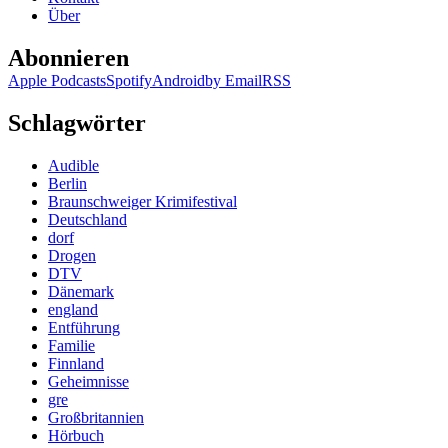
Über
Abonnieren
Apple Podcasts
Spotify
Android
by Email
RSS
Schlagwörter
Audible
Berlin
Braunschweiger Krimifestival
Deutschland
dorf
Drogen
DTV
Dänemark
england
Entführung
Familie
Finnland
Geheimnisse
gre
Großbritannien
Hörbuch