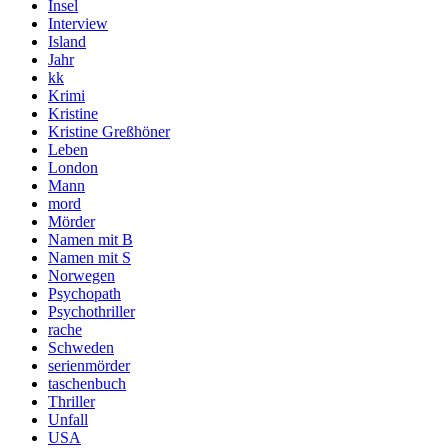
Insel
Interview
Island
Jahr
kk
Krimi
Kristine
Kristine Greßhöner
Leben
London
Mann
mord
Mörder
Namen mit B
Namen mit S
Norwegen
Psychopath
Psychothriller
rache
Schweden
serienmörder
taschenbuch
Thriller
Unfall
USA