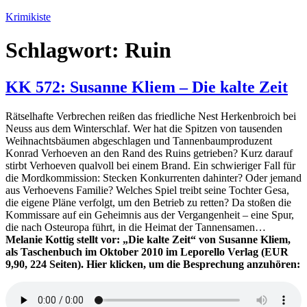
Zum
Krimikiste
Inhalt
springen
Schlagwort:
Ruin
KK 572: Susanne Kliem – Die kalte Zeit
Rätselhafte Verbrechen reißen das friedliche Nest Herkenbroich bei
Neuss aus dem Winterschlaf. Wer hat die Spitzen von tausenden
Weihnachtsbäumen abgeschlagen und Tannenbaumproduzent
Konrad Verhoeven an den Rand des Ruins getrieben? Kurz darauf
stirbt Verhoeven qualvoll bei einem Brand. Ein schwieriger Fall für
die Mordkommission: Stecken Konkurrenten dahinter? Oder jemand
aus Verhoevens Familie? Welches Spiel treibt seine Tochter Gesa,
die eigene Pläne verfolgt, um den Betrieb zu retten? Da stoßen die
Kommissare auf ein Geheimnis aus der Vergangenheit – eine Spur,
die nach Osteuropa führt, in die Heimat der Tannensamen…
Melanie Kottig stellt vor: „Die kalte Zeit“ von Susanne Kliem,
als Taschenbuch im Oktober 2010 im Leporello Verlag (EUR
9,90, 224 Seiten). Hier klicken, um die Besprechung anzuhören: