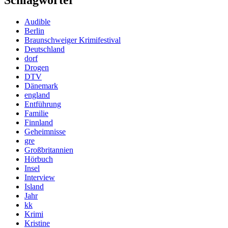
Schlagwörter
Audible
Berlin
Braunschweiger Krimifestival
Deutschland
dorf
Drogen
DTV
Dänemark
england
Entführung
Familie
Finnland
Geheimnisse
gre
Großbritannien
Hörbuch
Insel
Interview
Island
Jahr
kk
Krimi
Kristine