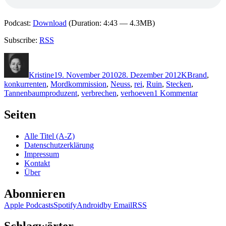
Podcast:
Download
(Duration: 4:43 — 4.3MB)
Subscribe:
RSS
Autor
Veröffentlicht
Kategorien
Schlagwörte
am
Kristine
19. November 2010
28. Dezember 2012
K
Brand
,
konkurrenten
,
Mordkommission
,
Neuss
,
rei
,
Ruin
,
Stecken
,
zu
Tannenbaumproduzent
,
verbrechen
,
verhoeven
1 Kommentar
KK
572:
Seiten
Susanne
Kliem
Alle Titel (A-Z)
–
Datenschutzerklärung
Die
Impressum
kalte
Kontakt
Zeit
Über
Abonnieren
Apple Podcasts
Spotify
Android
by Email
RSS