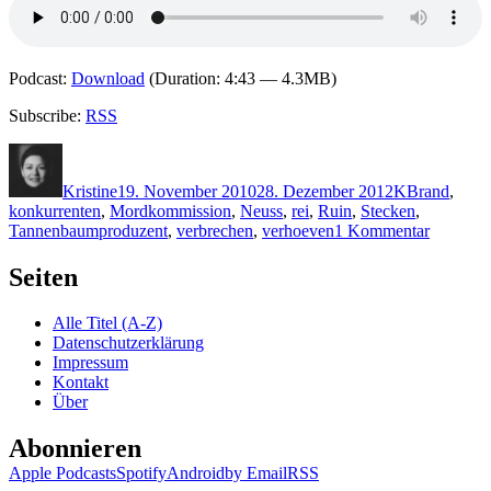
Podcast:
Download
(Duration: 4:43 — 4.3MB)
Subscribe:
RSS
Autor
Veröffentlicht
Kategorien
Schlagwörte
am
Kristine
19. November 2010
28. Dezember 2012
K
Brand
,
konkurrenten
,
Mordkommission
,
Neuss
,
rei
,
Ruin
,
Stecken
,
zu
Tannenbaumproduzent
,
verbrechen
,
verhoeven
1 Kommentar
KK
572:
Seiten
Susanne
Kliem
Alle Titel (A-Z)
–
Datenschutzerklärung
Die
Impressum
kalte
Kontakt
Zeit
Über
Abonnieren
Apple Podcasts
Spotify
Android
by Email
RSS