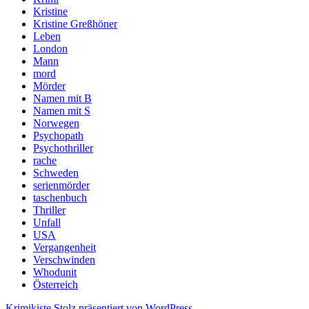
Kristine
Kristine Greßhöner
Leben
London
Mann
mord
Mörder
Namen mit B
Namen mit S
Norwegen
Psychopath
Psychothriller
rache
Schweden
serienmörder
taschenbuch
Thriller
Unfall
USA
Vergangenheit
Verschwinden
Whodunit
Österreich
Krimikiste
Stolz präsentiert von WordPress