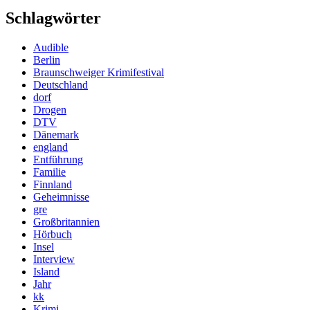
Schlagwörter
Audible
Berlin
Braunschweiger Krimifestival
Deutschland
dorf
Drogen
DTV
Dänemark
england
Entführung
Familie
Finnland
Geheimnisse
gre
Großbritannien
Hörbuch
Insel
Interview
Island
Jahr
kk
Krimi