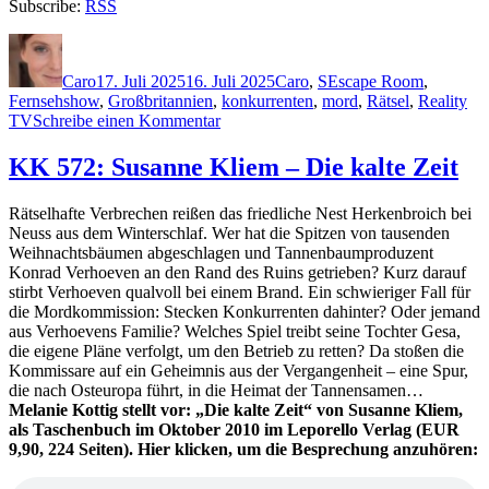
Subscribe:
RSS
Autor
Veröffentlicht
Kategorien
Schlagwörter
am
Caro
17. Juli 2025
16. Juli 2025
Caro
,
S
Escape Room
,
Fernsehshow
,
Großbritannien
,
konkurrenten
,
mord
,
Rätsel
,
Reality
zu
TV
Schreibe einen Kommentar
2408:
L.D.
KK 572: Susanne Kliem – Die kalte Zeit
Smithson
–
Rätselhafte Verbrechen reißen das friedliche Nest Herkenbroich bei
Die
Neuss aus dem Winterschlaf. Wer hat die Spitzen von tausenden
Festung
Weihnachtsbäumen abgeschlagen und Tannenbaumproduzent
Konrad Verhoeven an den Rand des Ruins getrieben? Kurz darauf
stirbt Verhoeven qualvoll bei einem Brand. Ein schwieriger Fall für
die Mordkommission: Stecken Konkurrenten dahinter? Oder jemand
aus Verhoevens Familie? Welches Spiel treibt seine Tochter Gesa,
die eigene Pläne verfolgt, um den Betrieb zu retten? Da stoßen die
Kommissare auf ein Geheimnis aus der Vergangenheit – eine Spur,
die nach Osteuropa führt, in die Heimat der Tannensamen…
Melanie Kottig stellt vor: „Die kalte Zeit“ von Susanne Kliem,
als Taschenbuch im Oktober 2010 im Leporello Verlag (EUR
9,90, 224 Seiten). Hier klicken, um die Besprechung anzuhören: