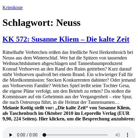
Zum
Krimikiste
Inhalt
springen
Schlagwort:
Neuss
KK 572: Susanne Kliem – Die kalte Zeit
Rätselhafte Verbrechen reißen das friedliche Nest Herkenbroich bei
Neuss aus dem Winterschlaf. Wer hat die Spitzen von tausenden
Weihnachtsbäumen abgeschlagen und Tannenbaumproduzent
Konrad Verhoeven an den Rand des Ruins getrieben? Kurz darauf
stirbt Verhoeven qualvoll bei einem Brand. Ein schwieriger Fall für
die Mordkommission: Stecken Konkurrenten dahinter? Oder jemand
aus Verhoevens Familie? Welches Spiel treibt seine Tochter Gesa,
die eigene Pläne verfolgt, um den Betrieb zu retten? Da stoßen die
Kommissare auf ein Geheimnis aus der Vergangenheit – eine Spur,
die nach Osteuropa führt, in die Heimat der Tannensamen…
Melanie Kottig stellt vor: „Die kalte Zeit“ von Susanne Kliem,
als Taschenbuch im Oktober 2010 im Leporello Verlag (EUR
9,90, 224 Seiten). Hier klicken, um die Besprechung anzuhören: