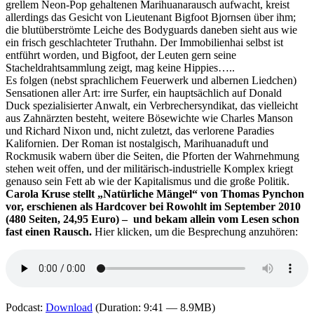
grellem Neon-Pop gehaltenen Marihuanarausch aufwacht, kreist
allerdings das Gesicht von Lieutenant Bigfoot Bjornsen über ihm;
die blutüberströmte Leiche des Bodyguards daneben sieht aus wie
ein frisch geschlachteter Truthahn. Der Immobilienhai selbst ist
entführt worden, und Bigfoot, der Leuten gern seine
Stacheldrahtsammlung zeigt, mag keine Hippies…..
Es folgen (nebst sprachlichem Feuerwerk und albernen Liedchen)
Sensationen aller Art: irre Surfer, ein hauptsächlich auf Donald
Duck spezialisierter Anwalt, ein Verbrechersyndikat, das vielleicht
aus Zahnärzten besteht, weitere Bösewichte wie Charles Manson
und Richard Nixon und, nicht zuletzt, das verlorene Paradies
Kalifornien. Der Roman ist nostalgisch, Marihuanaduft und
Rockmusik wabern über die Seiten, die Pforten der Wahrnehmung
stehen weit offen, und der militärisch-industrielle Komplex kriegt
genauso sein Fett ab wie der Kapitalismus und die große Politik.
Carola Kruse stellt „Natürliche Mängel“ von Thomas Pynchon
vor, erschienen als Hardcover bei Rowohlt im September 2010
(480 Seiten, 24,95 Euro) – und bekam allein vom Lesen schon
fast einen Rausch.
Hier klicken, um die Besprechung anzuhören:
Podcast:
Download
(Duration: 9:41 — 8.9MB)