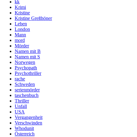
kk
Krimi
Kristine
Kristine Greßhöner
Leben
London
Mann
mord
Mörder
Namen mit B
Namen mit S
Norwegen
Psychopath
Psychothriller
rache
Schweden
serienmörder
taschenbuch
Thriller
Unfall
USA
Vergangenheit
Verschwinden
Whodunit
Österreich