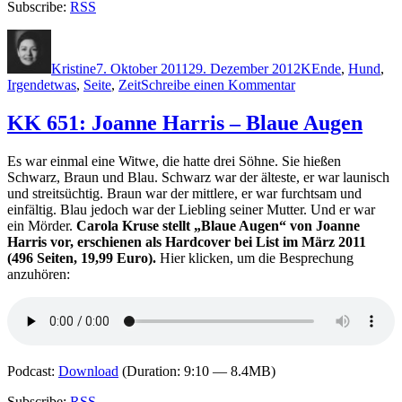
Subscribe:
RSS
Autor
Veröffentlicht
Kategorien
Schlagwörter
am
Kristine
7. Oktober 2011
29. Dezember 2012
K
Ende
,
Hund
,
zu
Irgendetwas
,
Seite
,
Zeit
Schreibe einen Kommentar
KK
733:
KK 651: Joanne Harris – Blaue Augen
Mons
Kallentoft
Es war einmal eine Witwe, die hatte drei Söhne. Sie hießen
–
Schwarz, Braun und Blau. Schwarz war der älteste, er war launisch
Blutrecht
und streitsüchtig. Braun war der mittlere, er war furchtsam und
einfältig. Blau jedoch war der Liebling seiner Mutter. Und er war
ein Mörder.
Carola Kruse stellt „Blaue Augen“ von Joanne
Harris vor, erschienen als Hardcover bei List im März 2011
(496 Seiten, 19,99 Euro).
Hier klicken, um die Besprechung
anzuhören:
Podcast:
Download
(Duration: 9:10 — 8.4MB)
Subscribe:
RSS