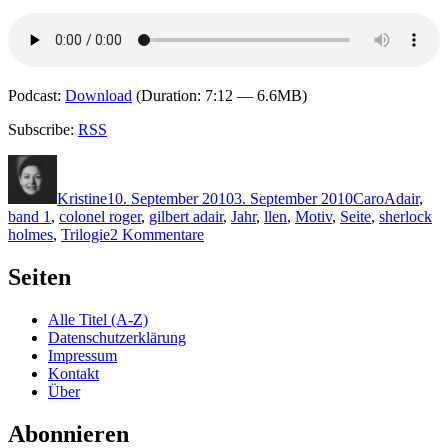
Podcast:
Download
(Duration: 7:12 — 6.6MB)
Subscribe:
RSS
Autor
Veröffentlicht
Kategorien
Schlagwör
am
Kristine
10. September 2010
3. September 2010
Caro
Adair
,
band 1
,
colonel roger
,
gilbert adair
,
Jahr
,
llen
,
Motiv
,
Seite
,
sherlock
zu
holmes
,
Trilogie
2 Kommentare
KK
522:
Seiten
Die
Krimi-
Alle Titel (A-Z)
Trilogie
Datenschutzerklärung
von
Impressum
Gilbert
Kontakt
Adair
Über
Abonnieren