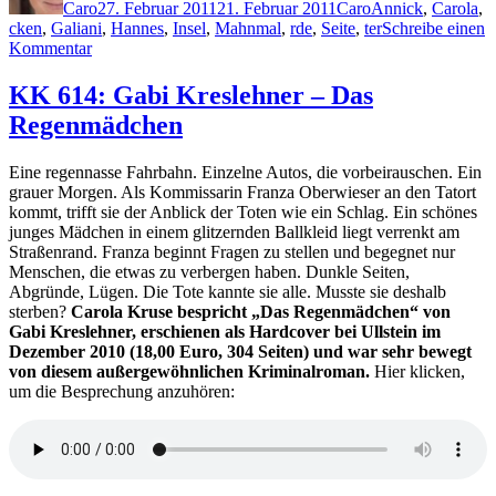
Caro
27. Februar 2011
21. Februar 2011
Caro
Annick
,
Carola
,
cken
,
Galiani
,
Hannes
,
Insel
,
Mahnmal
,
rde
,
Seite
,
ter
Schreibe einen
zu
Kommentar
KK
632:
KK 614: Gabi Kreslehner – Das
Linus
Regenmädchen
Reichlin
–
Er
Eine regennasse Fahrbahn. Einzelne Autos, die vorbeirauschen. Ein
grauer Morgen. Als Kommissarin Franza Oberwieser an den Tatort
kommt, trifft sie der Anblick der Toten wie ein Schlag. Ein schönes
junges Mädchen in einem glitzernden Ballkleid liegt verrenkt am
Straßenrand. Franza beginnt Fragen zu stellen und begegnet nur
Menschen, die etwas zu verbergen haben. Dunkle Seiten,
Abgründe, Lügen. Die Tote kannte sie alle. Musste sie deshalb
sterben?
Carola Kruse bespricht „Das Regenmädchen“ von
Gabi Kreslehner, erschienen als Hardcover bei Ullstein im
Dezember 2010 (18,00 Euro, 304 Seiten) und war sehr bewegt
von diesem außergewöhnlichen Kriminalroman.
Hier klicken,
um die Besprechung anzuhören: