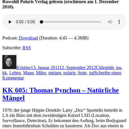
Rowohlt Polaris Verlag gelesen (erschienen am 1. Dezember
2010).
Podcast:
Download
(Duration: 4:45 — 4.3MB)
Subscribe:
RSS
Autor
Veröffentlicht
Kategorien
Schlagwörter
am
Kristine
13. Januar 2011
12. September 2012
C
Identität
,
ins
,
kk
,
Leben
,
Mann
,
Miles
,
miriam
,
polaris
,
Seite
,
zul
Schreibe einen
zu
Kommentar
KK
609:
KK 605: Thomas Pynchon – Natürliche
Dan
Mängel
Chaon
–
Identität
1970: der junge Hippie-Detektiv Larry „Doc“ Sportello betreibt in
LA ein Büro mit dem zweideutigen Kürzel LSD (Location,
Surveillance, Detection). Er bekommt den Auftrag, beim Bodyguard
eines Immobilienhais Schulden zu kassieren. Als Doc aus einem in