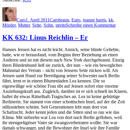
Autor
Veröffentlicht
Kategorien
Schlagwörter
am
Caro
1. April 2011
Caro
braun
,
Euro
,
joanne harris
,
kk
,
zu
Mörder
,
Mutter
,
Seite
,
Sohn
,
streits
Schreibe einen Kommentar
KK
651:
KK 632: Linus Reichlin – Er
Joanne
Harris
Hannes Jensen hat es nicht leicht. Annick, seine blinde Geliebte,
–
hatte, wie er herausfand, vom Beginn ihrer Beziehung an einen
Blaue
Anderen und ist mit diesem nach New York durchgebrannt. Einzig
Augen
ihren Blindenhund ließ sie zurück, der nun – wie ein bewegliches
Mahnmal des Verrats – nicht von Jensens Seite rücken will. Als
Jensen samt Hund zur Beerdigung seiner Schwester nach Berlin
fährt, lernt er in einem Blumenladen Lea kennen. Die so
eigenwillige wie schöne Frau übt auf Jensen sofort eine enorme
Anziehungskraft aus. Zugleich, darüber ist er sich schnell im Klaren,
haftet ihr etwas Rätselhaft-Tragisches an. Lea ist keine gebürtige
Berlinerin. Sie stammt von einer schottischen Insel, auf der die Zeit
stillzustehen scheint. Seit Generationen lebt man dort von
Schafzucht. Jeder kennt jeden und die Sitten sind so rau wie das
Klima. Mit siebzehn war Lea von dort nach Berlin geflohen, weil
ihr strengreligiöser Vater sie zwangsverheiraten wollte. Sie war
damals schwanger, und die Bewohner der Insel wie ihre Familie