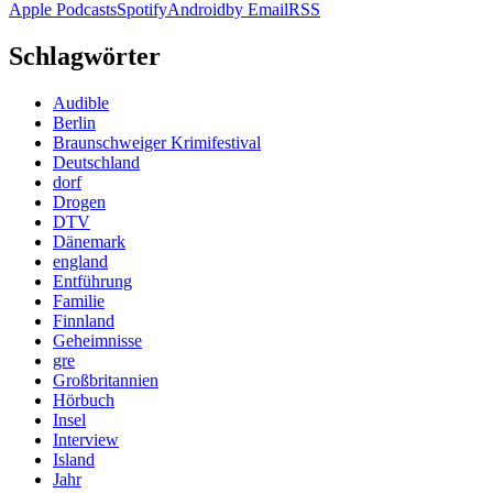
Apple Podcasts
Spotify
Android
by Email
RSS
Schlagwörter
Audible
Berlin
Braunschweiger Krimifestival
Deutschland
dorf
Drogen
DTV
Dänemark
england
Entführung
Familie
Finnland
Geheimnisse
gre
Großbritannien
Hörbuch
Insel
Interview
Island
Jahr