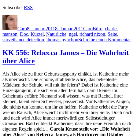
Subscribe:
RSS
Autor
Veröffentlicht
Kategorien
Schlagwörter
am
Caro
8. Januar 2011
8. Januar 2011
Caro
Büro
,
charles
manson
,
Doc
,
Kürzel
,
Natürliche
,
ngel
,
richard nixon
,
Seite
,
zu
surveillance detection
,
thomas pynchon
Schreibe einen Kommentar
K
605
KK 556: Rebecca James – Die Wahrheit
Th
über Alice
Py
–
Nat
Als Alice sie zu ihrer Geburtstagsparty einlädt, ist Katherine mehr
Mä
als überrascht. Die schöne, strahlende Alice, das beliebteste
Mädchen der Schule, will mit ihr feiern? Dabei ist Katherine eine
Einzelgängerin, die sich von allen fern hält, damit keiner ihr
Geheimnis erfährt: Niemand soll wissen, was mit Rachel, ihrer
kleinen, talentierten Schwester, passiert ist. Vor Katherines Augen,
die nichts tun konnte, um ihr zu helfen. Katherine erlebt die Party
wie im Rausch, Alice weicht nicht mehr von ihrer Seite. Doch nach
und nach wird Alice immer merkwürdiger. Selbstsüchtiger.
Grausamer. Bald entdeckt Katherine, dass ihre neue Freundin nach
eigenen Regeln spielt…
Carola Kruse stellt vor: „Die Wahrheit
über Alice“ von Rebecca James, als Hardcover im Oktober