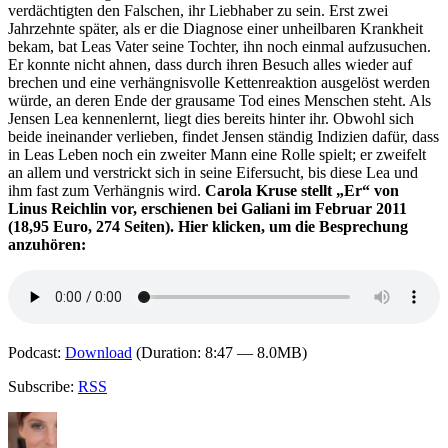
verdächtigten den Falschen, ihr Liebhaber zu sein. Erst zwei
Jahrzehnte später, als er die Diagnose einer unheilbaren Krankheit
bekam, bat Leas Vater seine Tochter, ihn noch einmal aufzusuchen.
Er konnte nicht ahnen, dass durch ihren Besuch alles wieder auf
brechen und eine verhängnisvolle Kettenreaktion ausgelöst werden
würde, an deren Ende der grausame Tod eines Menschen steht. Als
Jensen Lea kennenlernt, liegt dies bereits hinter ihr. Obwohl sich
beide ineinander verlieben, findet Jensen ständig Indizien dafür, dass
in Leas Leben noch ein zweiter Mann eine Rolle spielt; er zweifelt
an allem und verstrickt sich in seine Eifersucht, bis diese Lea und
ihm fast zum Verhängnis wird.
Carola Kruse stellt „Er“ von
Linus Reichlin vor, erschienen bei Galiani im Februar 2011
(18,95 Euro, 274 Seiten). Hier klicken, um die Besprechung
anzuhören:
Podcast:
Download
(Duration: 8:47 — 8.0MB)
Subscribe:
RSS
Autor
Veröffentlicht
Kategorien
Schlagwörter
am