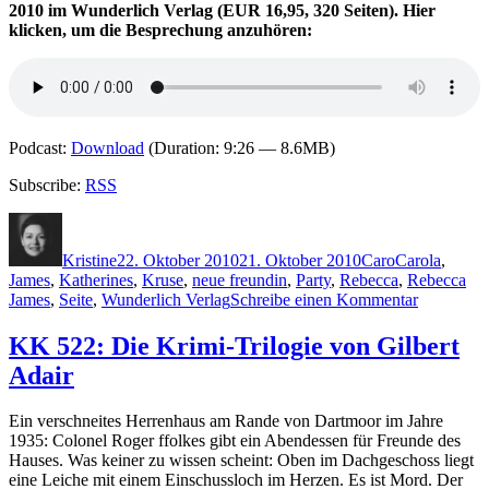
2010 im Wunderlich Verlag (EUR 16,95, 320 Seiten). Hier
klicken, um die Besprechung anzuhören:
Podcast:
Download
(Duration: 9:26 — 8.6MB)
Subscribe:
RSS
Autor
Veröffentlicht
Kategorien
Schlagwörter
am
Kristine
22. Oktober 2010
21. Oktober 2010
Caro
Carola
,
James
,
Katherines
,
Kruse
,
neue freundin
,
Party
,
Rebecca
,
Rebecca
zu
James
,
Seite
,
Wunderlich Verlag
Schreibe einen Kommentar
KK
556:
KK 522: Die Krimi-Trilogie von Gilbert
Rebecca
Adair
James
–
Die
Ein verschneites Herrenhaus am Rande von Dartmoor im Jahre
Wahrheit
1935: Colonel Roger ffolkes gibt ein Abendessen für Freunde des
über
Hauses. Was keiner zu wissen scheint: Oben im Dachgeschoss liegt
Alice
eine Leiche mit einem Einschussloch im Herzen. Es ist Mord. Der