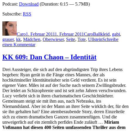
Podcast:
Download
(Duration: 6:15 — 5.7MB)
Subscribe:
RSS
Autor
Veröffentlicht
Kategorien
Schlagwörter
am
Caro
1. Februar 2011
1. Februar 2011
Caro
Ballkleid
,
gabi
,
grauer
,
kk
,
Mädchen
,
Oberwieser
,
Seite
,
Tote
,
Ullstein
Schreibe
zu
einen Kommentar
KK
614:
KK 609: Dan Chaon – Identität
Gabi
Kreslehner
Drei Aussteiger, die sich auf den abgründigsten Trip ihres Lebens
–
begeben: Ryan gerät in die Fänge eines Mannes, der als
Das
hochkrimineller Identitätsräuber sein Geld verdient. Es ist sein
Regenmädchen
eigener Vater. Miles ist auf der Suche nach seinem Zwillingsbruder.
Der leidet an Schizophrenie und ist seit zehn Jahren verschwunden.
Lucy verliebt sich in ihren charismatischen Geschichtslehrer.
Gemeinsam steigt sie mit ihm aus, nach Nebraska, ins
Niemandsland. Aber ist der Mann an ihrer Seite wirklich der, für den
sie ihn gehalten hat? Eine atemberaubende Story, deren Einzelteile
sich zu einem dramatischen Ganzen zusammenfügen. Und die
unweigerlich auf ein ziemlich perfides Ende zuläuft …
Miriam
Voßmann hat diesen 400 Seiten umfassenden Thriller aus dem