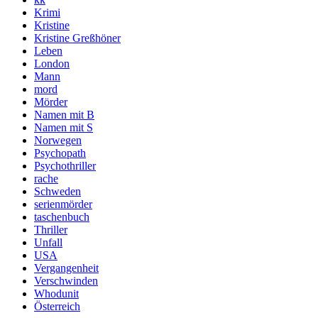
Krimi
Kristine
Kristine Greßhöner
Leben
London
Mann
mord
Mörder
Namen mit B
Namen mit S
Norwegen
Psychopath
Psychothriller
rache
Schweden
serienmörder
taschenbuch
Thriller
Unfall
USA
Vergangenheit
Verschwinden
Whodunit
Österreich