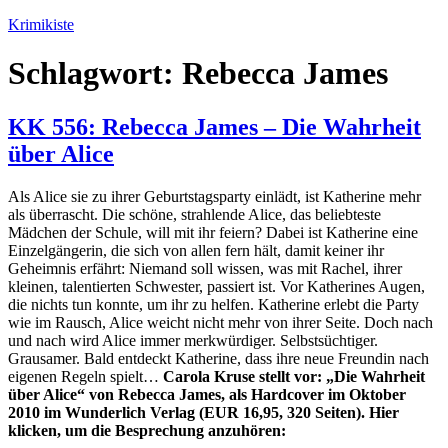
Zum
Krimikiste
Inhalt
springen
Schlagwort:
Rebecca James
KK 556: Rebecca James – Die Wahrheit
über Alice
Als Alice sie zu ihrer Geburtstagsparty einlädt, ist Katherine mehr
als überrascht. Die schöne, strahlende Alice, das beliebteste
Mädchen der Schule, will mit ihr feiern? Dabei ist Katherine eine
Einzelgängerin, die sich von allen fern hält, damit keiner ihr
Geheimnis erfährt: Niemand soll wissen, was mit Rachel, ihrer
kleinen, talentierten Schwester, passiert ist. Vor Katherines Augen,
die nichts tun konnte, um ihr zu helfen. Katherine erlebt die Party
wie im Rausch, Alice weicht nicht mehr von ihrer Seite. Doch nach
und nach wird Alice immer merkwürdiger. Selbstsüchtiger.
Grausamer. Bald entdeckt Katherine, dass ihre neue Freundin nach
eigenen Regeln spielt…
Carola Kruse stellt vor: „Die Wahrheit
über Alice“ von Rebecca James, als Hardcover im Oktober
2010 im Wunderlich Verlag (EUR 16,95, 320 Seiten). Hier
klicken, um die Besprechung anzuhören: