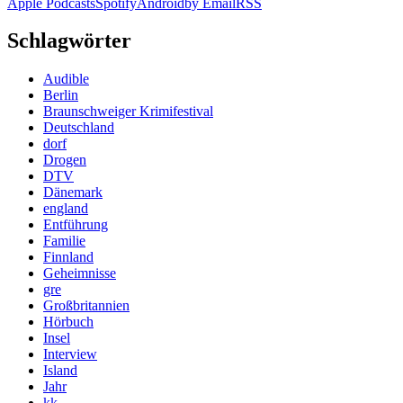
Apple Podcasts
Spotify
Android
by Email
RSS
Schlagwörter
Audible
Berlin
Braunschweiger Krimifestival
Deutschland
dorf
Drogen
DTV
Dänemark
england
Entführung
Familie
Finnland
Geheimnisse
gre
Großbritannien
Hörbuch
Insel
Interview
Island
Jahr
kk