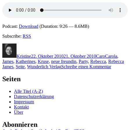
Podcast:
Download
(Duration: 9:26 — 8.6MB)
Subscribe:
RSS
Autor
Veröffentlicht
Kategorien
Schlagwörter
am
Kristine
22. Oktober 2010
21. Oktober 2010
Caro
Carola
,
James
,
Katherines
,
Kruse
,
neue freundin
,
Party
,
Rebecca
,
Rebecca
zu
James
,
Seite
,
Wunderlich Verlag
Schreibe einen Kommentar
KK
556:
Seiten
Rebecca
James
Alle Titel (A-Z)
–
Datenschutzerklärung
Die
Impressum
Wahrheit
Kontakt
über
Über
Alice
Abonnieren