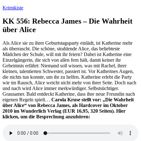
Zum
Krimikiste
Inhalt
springen
KK 556: Rebecca James – Die Wahrheit
über Alice
Als Alice sie zu ihrer Geburtstagsparty einlädt, ist Katherine mehr
als überrascht. Die schöne, strahlende Alice, das beliebteste
Mädchen der Schule, will mit ihr feiern? Dabei ist Katherine eine
Einzelgängerin, die sich von allen fern hält, damit keiner ihr
Geheimnis erfährt: Niemand soll wissen, was mit Rachel, ihrer
kleinen, talentierten Schwester, passiert ist. Vor Katherines Augen,
die nichts tun konnte, um ihr zu helfen. Katherine erlebt die Party
wie im Rausch, Alice weicht nicht mehr von ihrer Seite. Doch nach
und nach wird Alice immer merkwürdiger. Selbstsüchtiger.
Grausamer. Bald entdeckt Katherine, dass ihre neue Freundin nach
eigenen Regeln spielt…
Carola Kruse stellt vor: „Die Wahrheit
über Alice“ von Rebecca James, als Hardcover im Oktober
2010 im Wunderlich Verlag (EUR 16,95, 320 Seiten). Hier
klicken, um die Besprechung anzuhören: