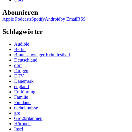
Abonnieren
Apple Podcasts
Spotify
Android
by Email
RSS
Schlagwörter
Audible
Berlin
Braunschweiger Krimifestival
Deutschland
dorf
Drogen
DTV
Dänemark
england
Entführung
Familie
Finnland
Geheimnisse
gre
Großbritannien
Hörbuch
Insel