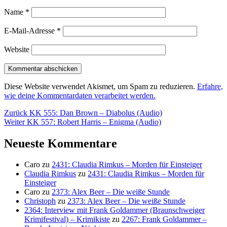
Name
*
E-Mail-Adresse
*
Website
Diese Website verwendet Akismet, um Spam zu reduzieren.
Erfahre,
wie deine Kommentardaten verarbeitet werden.
Beitragsnavigation
Vorheriger
Zurück
KK 555: Dan Brown – Diabolus (Audio)
Nächster
Beitrag:
Weiter
KK 557: Robert Harris – Enigma (Audio)
Beitrag:
Neueste Kommentare
Caro
zu
2431: Claudia Rimkus – Morden für Einsteiger
Claudia Rimkus
zu
2431: Claudia Rimkus – Morden für
Einsteiger
Caro
zu
2373: Alex Beer – Die weiße Stunde
Christoph
zu
2373: Alex Beer – Die weiße Stunde
2364: Interview mit Frank Goldammer (Braunschweiger
Krimifestival) – Krimikiste
zu
2267: Frank Goldammer –