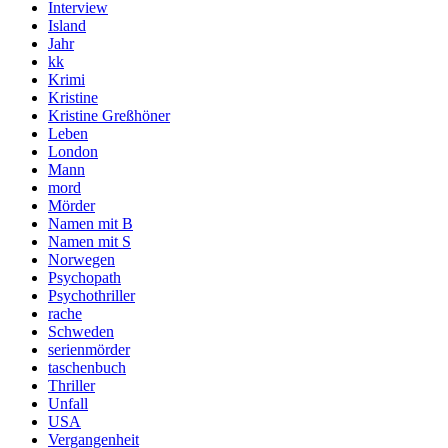
Interview
Island
Jahr
kk
Krimi
Kristine
Kristine Greßhöner
Leben
London
Mann
mord
Mörder
Namen mit B
Namen mit S
Norwegen
Psychopath
Psychothriller
rache
Schweden
serienmörder
taschenbuch
Thriller
Unfall
USA
Vergangenheit