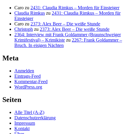
Caro
zu
2431: Claudia Rimkus – Morden für Einsteiger
Claudia Rimkus
zu
2431: Claudia Rimkus – Morden für
Einsteiger
Caro
zu
2373: Alex Beer – Die weiße Stunde
Christoph
zu
2373: Alex Beer – Die weiße Stunde
2364: Interview mit Frank Goldammer (Braunschweiger
Krimifestival) – Krimikiste
zu
2267: Frank Goldammer –
Bruch. In eisigen Nächten
Meta
Anmelden
Eintrags-Feed
Kommentar-Feed
WordPress.org
Seiten
Alle Titel (A-Z)
Datenschutzerklärung
Impressum
Kontakt
Über