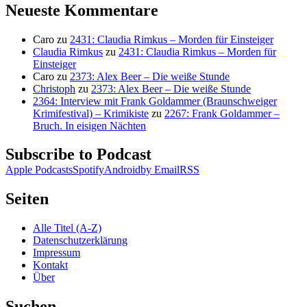
Neueste Kommentare
Caro
zu
2431: Claudia Rimkus – Morden für Einsteiger
Claudia Rimkus
zu
2431: Claudia Rimkus – Morden für
Einsteiger
Caro
zu
2373: Alex Beer – Die weiße Stunde
Christoph
zu
2373: Alex Beer – Die weiße Stunde
2364: Interview mit Frank Goldammer (Braunschweiger
Krimifestival) – Krimikiste
zu
2267: Frank Goldammer –
Bruch. In eisigen Nächten
Subscribe to Podcast
Apple Podcasts
Spotify
Android
by Email
RSS
Seiten
Alle Titel (A-Z)
Datenschutzerklärung
Impressum
Kontakt
Über
Suchen