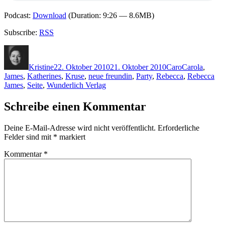
Podcast:
Download
(Duration: 9:26 — 8.6MB)
Subscribe:
RSS
Autor
Veröffentlicht
Kategorien
Schlagwörter
am
Kristine
22. Oktober 2010
21. Oktober 2010
Caro
Carola
,
James
,
Katherines
,
Kruse
,
neue freundin
,
Party
,
Rebecca
,
Rebecca
James
,
Seite
,
Wunderlich Verlag
Schreibe einen Kommentar
Deine E-Mail-Adresse wird nicht veröffentlicht.
Erforderliche
Felder sind mit
*
markiert
Kommentar
*