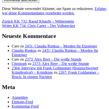
Diese Website verwendet Akismet, um Spam zu reduzieren.
Erfahre,
wie deine Kommentardaten verarbeitet werden.
Beitragsnavigation
Vorheriger
Zurück
KK 732: Raouf Khanfir – Wittgenstein
Nächster
Beitrag:
Weiter
KK 734: Chris Carter – Der Vollstrecker
Beitrag:
Neueste Kommentare
Caro
zu
2431: Claudia Rimkus – Morden für Einsteiger
Claudia Rimkus
zu
2431: Claudia Rimkus – Morden für
Einsteiger
Caro
zu
2373: Alex Beer – Die weiße Stunde
Christoph
zu
2373: Alex Beer – Die weiße Stunde
2364: Interview mit Frank Goldammer (Braunschweiger
Krimifestival) – Krimikiste
zu
2267: Frank Goldammer –
Bruch. In eisigen Nächten
Meta
Anmelden
Eintrags-Feed
Kommentar-Feed