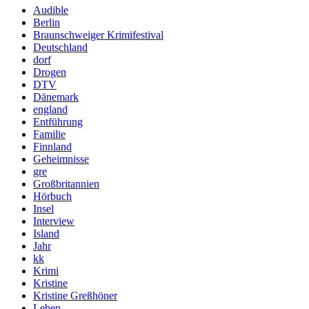
Audible
Berlin
Braunschweiger Krimifestival
Deutschland
dorf
Drogen
DTV
Dänemark
england
Entführung
Familie
Finnland
Geheimnisse
gre
Großbritannien
Hörbuch
Insel
Interview
Island
Jahr
kk
Krimi
Kristine
Kristine Greßhöner
Leben