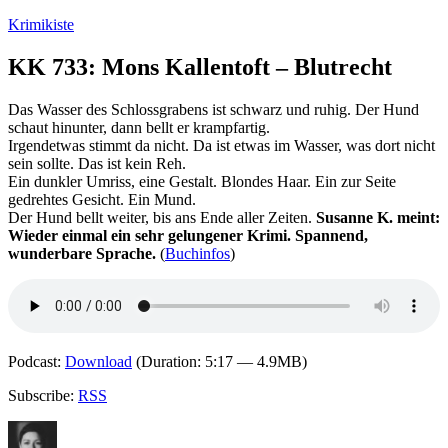
Zum
Krimikiste
Inhalt
springen
KK 733: Mons Kallentoft – Blutrecht
Das Wasser des Schlossgrabens ist schwarz und ruhig. Der Hund
schaut hinunter, dann bellt er krampfartig.
Irgendetwas stimmt da nicht. Da ist etwas im Wasser, was dort nicht
sein sollte. Das ist kein Reh.
Ein dunkler Umriss, eine Gestalt. Blondes Haar. Ein zur Seite
gedrehtes Gesicht. Ein Mund.
Der Hund bellt weiter, bis ans Ende aller Zeiten.
Susanne K. meint:
Wieder einmal ein sehr gelungener Krimi. Spannend,
wunderbare Sprache.
(
Buchinfos
)
Podcast:
Download
(Duration: 5:17 — 4.9MB)
Subscribe:
RSS
Autor
Veröffentlicht
Kategorien
Schlagwörter
am