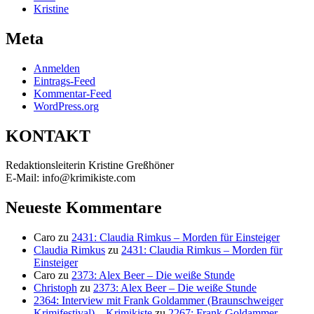
Kristine
Meta
Anmelden
Eintrags-Feed
Kommentar-Feed
WordPress.org
KONTAKT
Redaktionsleiterin Kristine Greßhöner
E-Mail: info@krimikiste.com
Neueste Kommentare
Caro
zu
2431: Claudia Rimkus – Morden für Einsteiger
Claudia Rimkus
zu
2431: Claudia Rimkus – Morden für
Einsteiger
Caro
zu
2373: Alex Beer – Die weiße Stunde
Christoph
zu
2373: Alex Beer – Die weiße Stunde
2364: Interview mit Frank Goldammer (Braunschweiger
Krimifestival) – Krimikiste
zu
2267: Frank Goldammer –