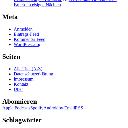
Bruch. In eisigen Nächten
Meta
Anmelden
Eintrags-Feed
Kommentar-Feed
WordPress.org
Seiten
Alle Titel (A-Z)
Datenschutzerklärung
Impressum
Kontakt
Über
Abonnieren
Apple Podcasts
Spotify
Android
by Email
RSS
Schlagwörter