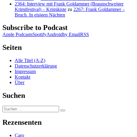
2364: Interview mit Frank Goldammer (Braunschweiger
Krimifestival) – Krimikiste
zu
2267: Frank Goldammer –
Bruch. In eisigen Nächten
Subscribe to Podcast
Apple Podcasts
Spotify
Android
by Email
RSS
Seiten
Alle Titel (A-Z)
Datenschutzerklärung
Impressum
Kontakt
Über
Suchen
Suchen
Suchen
nach:
Rezensenten
Caro