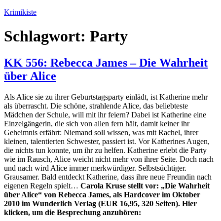
Zum
Krimikiste
Inhalt
springen
Schlagwort:
Party
KK 556: Rebecca James – Die Wahrheit
über Alice
Als Alice sie zu ihrer Geburtstagsparty einlädt, ist Katherine mehr
als überrascht. Die schöne, strahlende Alice, das beliebteste
Mädchen der Schule, will mit ihr feiern? Dabei ist Katherine eine
Einzelgängerin, die sich von allen fern hält, damit keiner ihr
Geheimnis erfährt: Niemand soll wissen, was mit Rachel, ihrer
kleinen, talentierten Schwester, passiert ist. Vor Katherines Augen,
die nichts tun konnte, um ihr zu helfen. Katherine erlebt die Party
wie im Rausch, Alice weicht nicht mehr von ihrer Seite. Doch nach
und nach wird Alice immer merkwürdiger. Selbstsüchtiger.
Grausamer. Bald entdeckt Katherine, dass ihre neue Freundin nach
eigenen Regeln spielt…
Carola Kruse stellt vor: „Die Wahrheit
über Alice“ von Rebecca James, als Hardcover im Oktober
2010 im Wunderlich Verlag (EUR 16,95, 320 Seiten). Hier
klicken, um die Besprechung anzuhören: