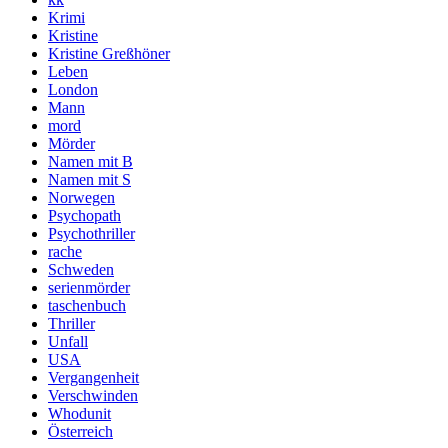
Krimi
Kristine
Kristine Greßhöner
Leben
London
Mann
mord
Mörder
Namen mit B
Namen mit S
Norwegen
Psychopath
Psychothriller
rache
Schweden
serienmörder
taschenbuch
Thriller
Unfall
USA
Vergangenheit
Verschwinden
Whodunit
Österreich