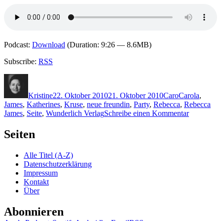
Podcast:
Download
(Duration: 9:26 — 8.6MB)
Subscribe:
RSS
Autor
Veröffentlicht
Kategorien
Schlagwörter
am
Kristine
22. Oktober 2010
21. Oktober 2010
Caro
Carola
,
James
,
Katherines
,
Kruse
,
neue freundin
,
Party
,
Rebecca
,
Rebecca
zu
James
,
Seite
,
Wunderlich Verlag
Schreibe einen Kommentar
KK
556:
Seiten
Rebecca
James
Alle Titel (A-Z)
–
Datenschutzerklärung
Die
Impressum
Wahrheit
Kontakt
über
Über
Alice
Abonnieren