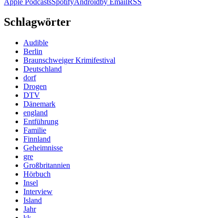
Apple Podcasts
Spotify
Android
by Email
RSS
Schlagwörter
Audible
Berlin
Braunschweiger Krimifestival
Deutschland
dorf
Drogen
DTV
Dänemark
england
Entführung
Familie
Finnland
Geheimnisse
gre
Großbritannien
Hörbuch
Insel
Interview
Island
Jahr
kk