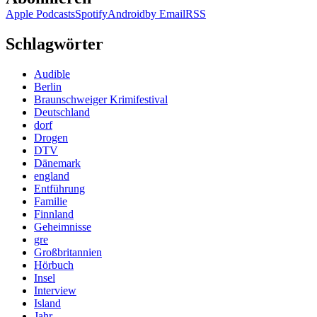
Apple Podcasts
Spotify
Android
by Email
RSS
Schlagwörter
Audible
Berlin
Braunschweiger Krimifestival
Deutschland
dorf
Drogen
DTV
Dänemark
england
Entführung
Familie
Finnland
Geheimnisse
gre
Großbritannien
Hörbuch
Insel
Interview
Island
Jahr