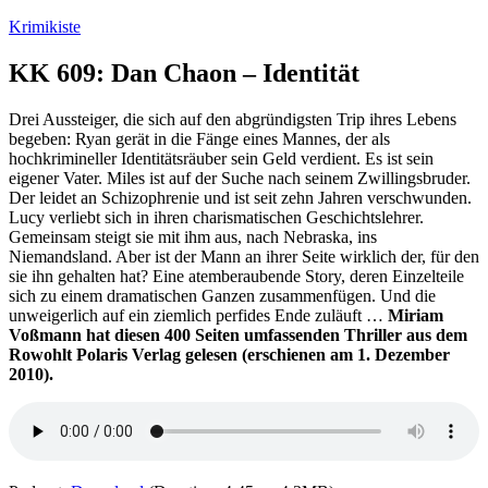
Zum
Krimikiste
Inhalt
springen
KK 609: Dan Chaon – Identität
Drei Aussteiger, die sich auf den abgründigsten Trip ihres Lebens
begeben: Ryan gerät in die Fänge eines Mannes, der als
hochkrimineller Identitätsräuber sein Geld verdient. Es ist sein
eigener Vater. Miles ist auf der Suche nach seinem Zwillingsbruder.
Der leidet an Schizophrenie und ist seit zehn Jahren verschwunden.
Lucy verliebt sich in ihren charismatischen Geschichtslehrer.
Gemeinsam steigt sie mit ihm aus, nach Nebraska, ins
Niemandsland. Aber ist der Mann an ihrer Seite wirklich der, für den
sie ihn gehalten hat? Eine atemberaubende Story, deren Einzelteile
sich zu einem dramatischen Ganzen zusammenfügen. Und die
unweigerlich auf ein ziemlich perfides Ende zuläuft …
Miriam
Voßmann hat diesen 400 Seiten umfassenden Thriller aus dem
Rowohlt Polaris Verlag gelesen (erschienen am 1. Dezember
2010).