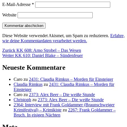
E-Mail-Adresse
*
Website
Diese Website verwendet Akismet, um Spam zu reduzieren.
Erfahre,
wie deine Kommentardaten verarbeitet werden.
Beitragsnavigation
Vorheriger
Zurück
KK 608: Arno Strobel – Das Wesen
Nächster
Beitrag:
Weiter
KK 610: Daniel Blake – Sündenfeuer
Beitrag:
Neueste Kommentare
Caro
zu
2431: Claudia Rimkus – Morden für Einsteiger
Claudia Rimkus
zu
2431: Claudia Rimkus – Morden für
Einsteiger
Caro
zu
2373: Alex Beer – Die weiße Stunde
Christoph
zu
2373: Alex Beer – Die weiße Stunde
2364: Interview mit Frank Goldammer (Braunschweiger
Krimifestival) – Krimikiste
zu
2267: Frank Goldammer –
Bruch. In eisigen Nächten