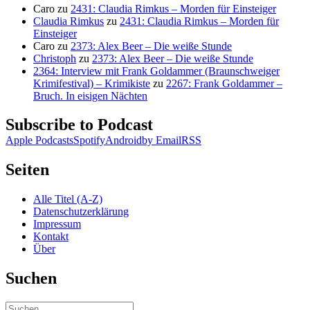
Caro
zu
2431: Claudia Rimkus – Morden für Einsteiger
Claudia Rimkus
zu
2431: Claudia Rimkus – Morden für
Einsteiger
Caro
zu
2373: Alex Beer – Die weiße Stunde
Christoph
zu
2373: Alex Beer – Die weiße Stunde
2364: Interview mit Frank Goldammer (Braunschweiger
Krimifestival) – Krimikiste
zu
2267: Frank Goldammer –
Bruch. In eisigen Nächten
Subscribe to Podcast
Apple Podcasts
Spotify
Android
by Email
RSS
Seiten
Alle Titel (A-Z)
Datenschutzerklärung
Impressum
Kontakt
Über
Suchen
Suchen