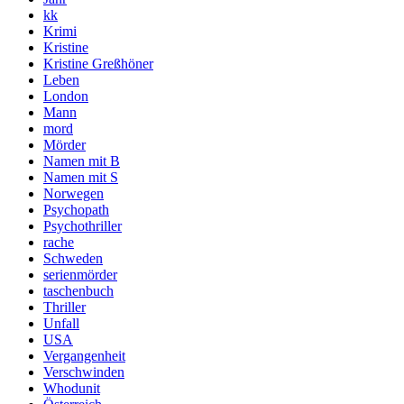
kk
Krimi
Kristine
Kristine Greßhöner
Leben
London
Mann
mord
Mörder
Namen mit B
Namen mit S
Norwegen
Psychopath
Psychothriller
rache
Schweden
serienmörder
taschenbuch
Thriller
Unfall
USA
Vergangenheit
Verschwinden
Whodunit