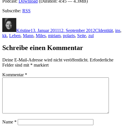
Podcast:
Download
(Duration: 4:45 — 4.3MB)
Subscribe:
RSS
Autor
Veröffentlicht
Kategorien
Schlagwörter
am
Kristine
13. Januar 2011
12. September 2012
C
Identität
,
ins
,
kk
,
Leben
,
Mann
,
Miles
,
miriam
,
polaris
,
Seite
,
zul
Schreibe einen Kommentar
Deine E-Mail-Adresse wird nicht veröffentlicht.
Erforderliche
Felder sind mit
*
markiert
Kommentar
*
Name
*