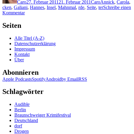
Caro
27. Februar 2011
21. Februar 2011
Caro
Annick
,
Carola
,
cken
,
Galiani
,
Hannes
,
Insel
,
Mahnmal
,
rde
,
Seite
,
ter
Schreibe einen
zu
Kommentar
KK
632:
Seiten
Linus
Reichlin
Alle Titel (A-Z)
–
Datenschutzerklärung
Er
Impressum
Kontakt
Über
Abonnieren
Apple Podcasts
Spotify
Android
by Email
RSS
Schlagwörter
Audible
Berlin
Braunschweiger Krimifestival
Deutschland
dorf
Drogen