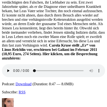
verdächtigten den Falschen, ihr Liebhaber zu sein. Erst zwei
Jahrzehnte später, als er die Diagnose einer unheilbaren Krankheit
bekam, bat Leas Vater seine Tochter, ihn noch einmal aufzusuchen.
Er konnte nicht ahnen, dass durch ihren Besuch alles wieder auf
brechen und eine verhängnisvolle Kettenreaktion ausgelöst werden
würde, an deren Ende der grausame Tod eines Menschen steht. Als
Jensen Lea kennenlernt, liegt dies bereits hinter ihr. Obwohl sich
beide ineinander verlieben, findet Jensen ständig Indizien dafür, dass
in Leas Leben noch ein zweiter Mann eine Rolle spielt; er zweifelt
an allem und verstrickt sich in seine Eifersucht, bis diese Lea und
ihm fast zum Verhängnis wird.
Carola Kruse stellt „Er“ von
Linus Reichlin vor, erschienen bei Galiani im Februar 2011
(18,95 Euro, 274 Seiten). Hier klicken, um die Besprechung
anzuhören:
Podcast:
Download
(Duration: 8:47 — 8.0MB)
Subscribe:
RSS
Autor
Veröffentlicht
Kategorien
Schlagwörter
am