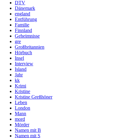
DTV
Dänemark
england
Entführung
Familie
Finnland
Geheimnisse
gre
Großbritannien
Hörbuch
Insel
Interview
Island
Jahr
kk
Krimi
Kristine
Kristine Greßhöner
Leben
London
Mann
mord
Mörder
Namen mit B
Namen mit S