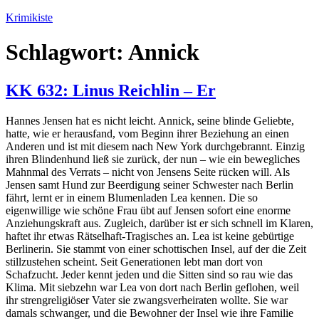
Zum
Krimikiste
Inhalt
springen
Schlagwort:
Annick
KK 632: Linus Reichlin – Er
Hannes Jensen hat es nicht leicht. Annick, seine blinde Geliebte,
hatte, wie er herausfand, vom Beginn ihrer Beziehung an einen
Anderen und ist mit diesem nach New York durchgebrannt. Einzig
ihren Blindenhund ließ sie zurück, der nun – wie ein bewegliches
Mahnmal des Verrats – nicht von Jensens Seite rücken will. Als
Jensen samt Hund zur Beerdigung seiner Schwester nach Berlin
fährt, lernt er in einem Blumenladen Lea kennen. Die so
eigenwillige wie schöne Frau übt auf Jensen sofort eine enorme
Anziehungskraft aus. Zugleich, darüber ist er sich schnell im Klaren,
haftet ihr etwas Rätselhaft-Tragisches an. Lea ist keine gebürtige
Berlinerin. Sie stammt von einer schottischen Insel, auf der die Zeit
stillzustehen scheint. Seit Generationen lebt man dort von
Schafzucht. Jeder kennt jeden und die Sitten sind so rau wie das
Klima. Mit siebzehn war Lea von dort nach Berlin geflohen, weil
ihr strengreligiöser Vater sie zwangsverheiraten wollte. Sie war
damals schwanger, und die Bewohner der Insel wie ihre Familie