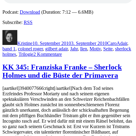
Podcast:
Download
(Duration: 7:12 — 6.6MB)
Subscribe:
RSS
Autor
Veröffentlicht
Kategorien
Schlagwör
am
Kristine
10. September 2010
3. September 2010
Caro
Adair
,
band 1
,
colonel roger
,
gilbert adair
,
Jahr
,
llen
,
Motiv
,
Seite
,
sherlock
zu
holmes
,
Trilogie
2 Kommentare
KK
522:
KK 345: Franziska Franke – Sherlock
Die
Holmes und die Büste der Primavera
Krimi-
Trilogie
von
[aartikel]3940077666:right[/aartikel]Nach dem Tod seines
Gilbert
Erzfeindes Professor Moriarty und nach seinem eigenen
Adair
spektakulären Verschwinden an den Schweizer Reichenbachfällen
glaubt sich Holmes zunächst im sonnenbeschienenen Florenz
gänzlich unerkannt, doch anlässlich der schicksalhaften Begenung
mit dem pfiffigen Buchhändler Tristram gibt er ihm gegenüber sein
Incognito rasch auf. Er wird dafür mit mit einem Rätsel belohnt, das
so ganz nach seinem Geschmack ist: Erst vor Kurzem ist Tristrams
Schwiegervater, ein talentierter florentinischer Bildhauer, auf