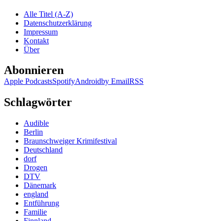
Franke
Alle Titel (A-Z)
–
Datenschutzerklärung
Sherlock
Impressum
Holmes
Kontakt
und
Über
die
Büste
Abonnieren
der
Primavera
Apple Podcasts
Spotify
Android
by Email
RSS
Schlagwörter
Audible
Berlin
Braunschweiger Krimifestival
Deutschland
dorf
Drogen
DTV
Dänemark
england
Entführung
Familie
Finnland