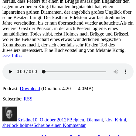
heraus, dass Peeters für einen in Brügge ansässigen Engländer den
sagenumwobenen King-Diamanten begutachtet hat, einen
lupenreinen grünen Diamanten, der angeblich großes Unglück über
seine Besitzer bringt. Der kostbare Edelstein war fast dreihundert
Jahre verschollen, bis er nun überraschend wieder auftauchte.Als ein
weiterer Gast der Pension, in der auch Peeters logierte, eines
unnatürlichen Todes stirbt, reist Holmes nach Brügge und Brüssel,
wo er die Bekanntschaft eines etwas wunderlichen belgischen
Kommissars macht, der sich ebenfalls sehr für den Tod des
Juweliers interessiert. Eine Buchvorstellung von Melanie Kottig.
>>> Infos
Podcast:
Download
(Duration: 4:20 — 4.0MB)
Subscribe:
RSS
Autor
Veröffentlicht
Kategorien
Schlagwörter
am
Kristine
10. Oktober 2012
F
Belgien
,
Diamant
,
kbv
,
Krimi
,
zu
sherlock holmes
Schreibe einen Kommentar
878:
Franke