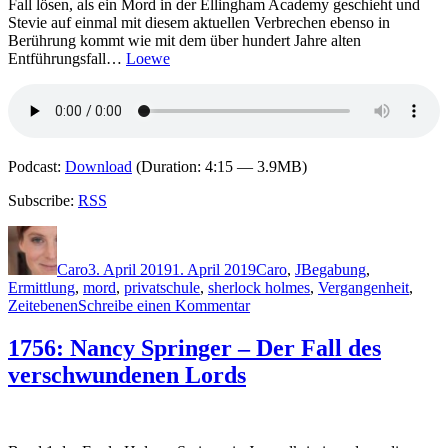
Fall lösen, als ein Mord in der Ellingham Academy geschieht und
Stevie auf einmal mit diesem aktuellen Verbrechen ebenso in
Berührung kommt wie mit dem über hundert Jahre alten
Entführungsfall…
Loewe
Podcast:
Download
(Duration: 4:15 — 3.9MB)
Subscribe:
RSS
Autor
Veröffentlicht
Kategorien
Schlagwörter
am
Caro
3. April 2019
1. April 2019
Caro
,
J
Begabung
,
Ermittlung
,
mord
,
privatschule
,
sherlock holmes
,
Vergangenheit
,
zu
Zeitebenen
Schreibe einen Kommentar
1757:
Maureen
1756: Nancy Springer – Der Fall des
Johnson
verschwundenen Lords
–
Ellingham
Academy.
Was