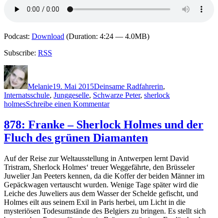
Podcast:
Download
(Duration: 4:24 — 4.0MB)
Subscribe:
RSS
Autor
Veröffentlicht
Kategorien
Schlagwörter
am
Melanie
19. Mai 2015
D
einsame Radfahrerin
,
Internatsschule
,
Junggeselle
,
Schwarze Peter
,
sherlock
zu
holmes
Schreibe einen Kommentar
1184:
Sir
878: Franke – Sherlock Holmes und der
Arthur
Fluch des grünen Diamanten
Conan
Doyle
–
Auf der Reise zur Weltausstellung in Antwerpen lernt David
Vier
Tristram, Sherlock Holmes‘ treuer Weggefährte, den Brüsseler
Fälle
Juwelier Jan Peeters kennen, da die Koffer der beiden Männer im
für
Gepäckwagen vertauscht wurden. Wenige Tage später wird die
Sherlock
Leiche des Juweliers aus dem Wasser der Schelde gefischt, und
Holmes
Holmes eilt aus seinem Exil in Paris herbei, um Licht in die
mysteriösen Todesumstände des Belgiers zu bringen. Es stellt sich