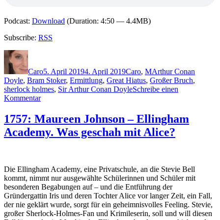
Podcast:
Download
(Duration: 4:50 — 4.4MB)
Subscribe:
RSS
Autor
Veröffentlicht
Kategorien
Schlagwörter
am
Caro
5. April 2019
4. April 2019
Caro
,
M
Arthur Conan
Doyle
,
Bram Stoker
,
Ermittlung
,
Great Hiatus
,
Großer Bruch
,
sherlock holmes
,
Sir Arthur Conan Doyle
Schreibe einen
zu
Kommentar
1758:
Graham
1757: Maureen Johnson – Ellingham
Moore
Academy. Was geschah mit Alice?
–
Der
Mann,
der
Sherlock
Die Ellingham Academy, eine Privatschule, an die Stevie Bell
Holmes
kommt, nimmt nur ausgewählte Schülerinnen und Schüler mit
tötete
besonderen Begabungen auf – und die Entführung der
Gründergattin Iris und deren Tochter Alice vor langer Zeit, ein Fall,
der nie geklärt wurde, sorgt für ein geheimnisvolles Feeling. Stevie,
großer Sherlock-Holmes-Fan und Krimileserin, soll und will diesen