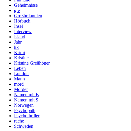
Geheimnisse
gre
Großbritannien
Hörbuch
Insel
Interview
Island
Jahr
kk
Krimi
Kristine
Kristine Greßhöner
Leben
London
Mann
mord
Mörder
Namen mit B
Namen mit S
Norwegen
Psychopath
Psychothriller
rache
Schweden