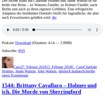
Der zweite Band mit Charlotte Holmes und Jamie Watson ist für
Lords
beide eine Reise – zu Watsons Familie, zu Holmes Familie, nach
Berlin und auch zu ihren eigenen Gefühlen. Eine erfolgreiche
Adaption des berühmten Detektiv-Stoffs für Jugendliche, die aber
auch Erwachsenen gefallen wird.
dtv
Podcast:
Download
(Duration: 4:14 — 3.9MB)
Subscribe:
RSS
Autor
Veröffentlicht
Kategorien
Schlagwörter
am
Caro
27. Februar 2018
15. Februar 2018
C
,
Caro
Charlotte
Holmes
,
Jamie Watson
,
John Watson
,
sherlock holmes
Schreibe
zu
einen Kommentar
1574:
Brittany
1544: Brittany Cavallaro – Holmes und
Cavallaro
ich. Die Morde von Sherringford
–
Holmes
und
ich.