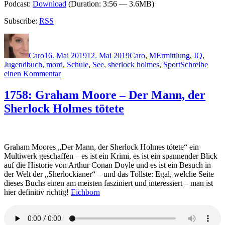
Podcast:
Download
(Duration: 3:56 — 3.6MB)
Subscribe:
RSS
Autor
Veröffentlicht
Kategorien
Schlagwörter
am
Caro
16. Mai 2019
12. Mai 2019
Caro
,
M
Ermittlung
,
IQ
,
Jugendbuch
,
mord
,
Schule
,
See
,
sherlock holmes
,
Sport
Schreibe
zu
einen Kommentar
1779:
Simon
1758: Graham Moore – Der Mann, der
Mason
Sherlock Holmes tötete
–
Running
Girl
Graham Moores „Der Mann, der Sherlock Holmes tötete“ ein
Multiwerk geschaffen – es ist ein Krimi, es ist ein spannender Blick
auf die Historie von Arthur Conan Doyle und es ist ein Besuch in
der Welt der „Sherlockianer“ – und das Tollste: Egal, welche Seite
dieses Buchs einen am meisten fasziniert und interessiert – man ist
hier definitiv richtig!
Eichborn