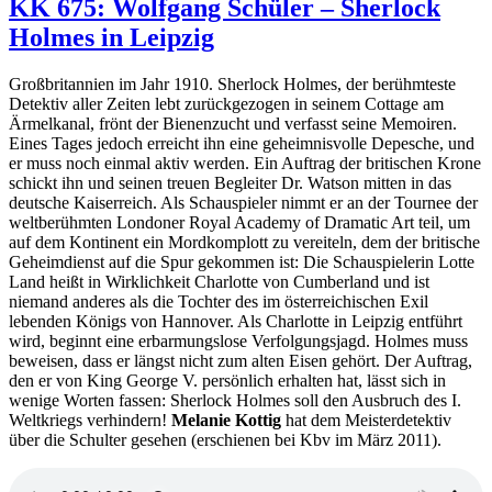
KK 675: Wolfgang Schüler – Sherlock
–
Holmes in Leipzig
Sherlock
Holmes
und
Großbritannien im Jahr 1910. Sherlock Holmes, der berühmteste
der
Detektiv aller Zeiten lebt zurückgezogen in seinem Cottage am
Fluch
Ärmelkanal, frönt der Bienenzucht und verfasst seine Memoiren.
des
Eines Tages jedoch erreicht ihn eine geheimnisvolle Depesche, und
grünen
er muss noch einmal aktiv werden. Ein Auftrag der britischen Krone
Diamanten
schickt ihn und seinen treuen Begleiter Dr. Watson mitten in das
deutsche Kaiserreich. Als Schauspieler nimmt er an der Tournee der
weltberühmten Londoner Royal Academy of Dramatic Art teil, um
auf dem Kontinent ein Mordkomplott zu vereiteln, dem der britische
Geheimdienst auf die Spur gekommen ist: Die Schauspielerin Lotte
Land heißt in Wirklichkeit Charlotte von Cumberland und ist
niemand anderes als die Tochter des im österreichischen Exil
lebenden Königs von Hannover. Als Charlotte in Leipzig entführt
wird, beginnt eine erbarmungslose Verfolgungsjagd. Holmes muss
beweisen, dass er längst nicht zum alten Eisen gehört. Der Auftrag,
den er von King George V. persönlich erhalten hat, lässt sich in
wenige Worten fassen: Sherlock Holmes soll den Ausbruch des I.
Weltkriegs verhindern!
Melanie Kottig
hat dem Meisterdetektiv
über die Schulter gesehen (erschienen bei Kbv im März 2011).