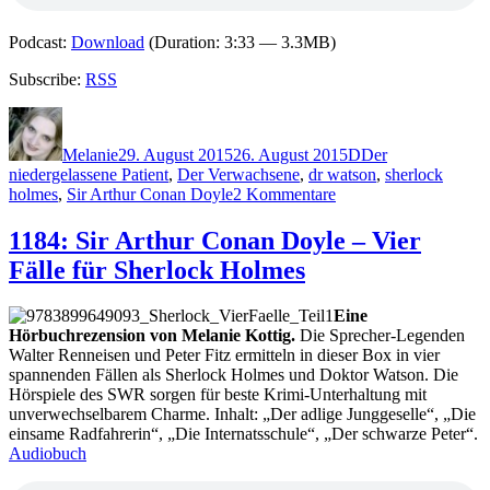
Podcast:
Download
(Duration: 3:33 — 3.3MB)
Subscribe:
RSS
Autor
Veröffentlicht
Kategorien
Schlagwörter
am
Melanie
29. August 2015
26. August 2015
D
Der
niedergelassene Patient
,
Der Verwachsene
,
dr watson
,
sherlock
zu
holmes
,
Sir Arthur Conan Doyle
2 Kommentare
1229:
Arthur
1184: Sir Arthur Conan Doyle – Vier
Conan
Fälle für Sherlock Holmes
Doyle
–
Die
Eine
Memoiren
Hörbuchrezension von Melanie Kottig.
Die Sprecher-Legenden
des
Walter Renneisen und Peter Fitz ermitteln in dieser Box in vier
Sherlock
spannenden Fällen als Sherlock Holmes und Doktor Watson. Die
Holmes
Hörspiele des SWR sorgen für beste Krimi-Unterhaltung mit
unverwechselbarem Charme. Inhalt: „Der adlige Junggeselle“, „Die
einsame Radfahrerin“, „Die Internatsschule“, „Der schwarze Peter“.
Audiobuch