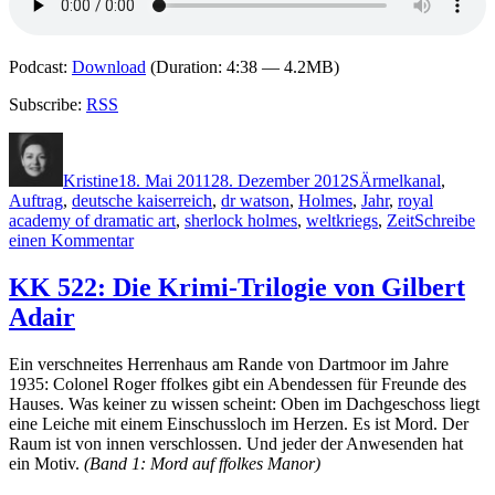
Podcast:
Download
(Duration: 4:38 — 4.2MB)
Subscribe:
RSS
Autor
Veröffentlicht
Kategorien
Schlagwörter
am
Kristine
18. Mai 2011
28. Dezember 2012
S
Ärmelkanal
,
Auftrag
,
deutsche kaiserreich
,
dr watson
,
Holmes
,
Jahr
,
royal
academy of dramatic art
,
sherlock holmes
,
weltkriegs
,
Zeit
Schreibe
zu
einen Kommentar
KK
675:
KK 522: Die Krimi-Trilogie von Gilbert
Wolfgang
Adair
Schüler
–
Sherlock
Ein verschneites Herrenhaus am Rande von Dartmoor im Jahre
Holmes
1935: Colonel Roger ffolkes gibt ein Abendessen für Freunde des
in
Hauses. Was keiner zu wissen scheint: Oben im Dachgeschoss liegt
Leipzig
eine Leiche mit einem Einschussloch im Herzen. Es ist Mord. Der
Raum ist von innen verschlossen. Und jeder der Anwesenden hat
ein Motiv.
(Band 1: Mord auf ffolkes Manor)