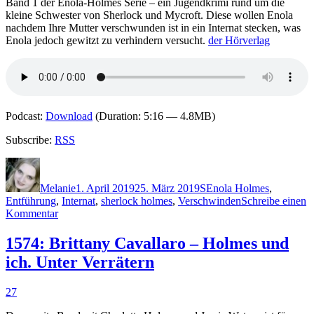
geschah
Band 1 der Enola-Holmes Serie – ein Jugendkrimi rund um die
mit
kleine Schwester von Sherlock und Mycroft. Diese wollen Enola
Alice?
nachdem Ihre Mutter verschwunden ist in ein Internat stecken, was
Enola jedoch gewitzt zu verhindern versucht.
der Hörverlag
Podcast:
Download
(Duration: 5:16 — 4.8MB)
Subscribe:
RSS
Autor
Veröffentlicht
Kategorien
Schlagwörter
am
Melanie
1. April 2019
25. März 2019
S
Enola Holmes
,
Entführung
,
Internat
,
sherlock holmes
,
Verschwinden
Schreibe einen
zu
Kommentar
1756:
Nancy
1574: Brittany Cavallaro – Holmes und
Springer
ich. Unter Verrätern
–
Der
Fall
27
des
verschwundenen