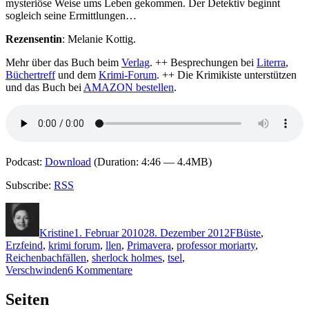
mysteriöse Weise ums Leben gekommen. Der Detektiv beginnt
sogleich seine Ermittlungen…
Rezensentin
: Melanie Kottig.
Mehr über das Buch beim
Verlag
. ++ Besprechungen bei
Literra
,
Büchertreff
und dem
Krimi-Forum
. ++ Die Krimikiste unterstützen
und das Buch bei
AMAZON bestellen
.
Podcast:
Download
(Duration: 4:46 — 4.4MB)
Subscribe:
RSS
Autor
Veröffentlicht
Kategorien
Schlagwörter
am
Kristine
1. Februar 2010
28. Dezember 2012
F
Büste
,
Erzfeind
,
krimi forum
,
llen
,
Primavera
,
professor moriarty
,
Reichenbachfällen
,
sherlock holmes
,
tsel
,
zu
Verschwinden
6 Kommentare
KK
345:
Seiten
Franziska