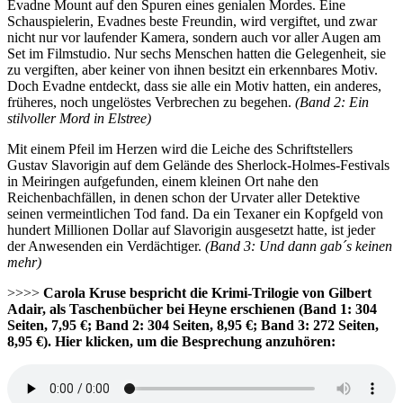
Evadne Mount auf den Spuren eines genialen Mordes. Eine
Schauspielerin, Evadnes beste Freundin, wird vergiftet, und zwar
nicht nur vor laufender Kamera, sondern auch vor aller Augen am
Set im Filmstudio. Nur sechs Menschen hatten die Gelegenheit, sie
zu vergiften, aber keiner von ihnen besitzt ein erkennbares Motiv.
Doch Evadne entdeckt, dass sie alle ein Motiv hatten, ein anderes,
früheres, noch ungelöstes Verbrechen zu begehen.
(Band 2: Ein
stilvoller Mord in Elstree)
Mit einem Pfeil im Herzen wird die Leiche des Schriftstellers
Gustav Slavorigin auf dem Gelände des Sherlock-Holmes-Festivals
in Meiringen aufgefunden, einem kleinen Ort nahe den
Reichenbachfällen, in denen schon der Urvater aller Detektive
seinen vermeintlichen Tod fand. Da ein Texaner ein Kopfgeld von
hundert Millionen Dollar auf Slavorigin ausgesetzt hatte, ist jeder
der Anwesenden ein Verdächtiger.
(Band 3: Und dann gab´s keinen
mehr)
>>>>
Carola Kruse bespricht die Krimi-Trilogie von Gilbert
Adair, als Taschenbücher bei Heyne erschienen (Band 1: 304
Seiten, 7,95 €; Band 2: 304 Seiten, 8,95 €; Band 3: 272 Seiten,
8,95 €).
Hier klicken, um die Besprechung anzuhören: