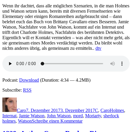
Unter
Wenn ihr dachtet, dass alle möglichen Szenarien, in die man Holmes
Verrätern
und Watson setzen kann, bereits mit diversen Fernsehserien wie
Elementary oder einigen Romanreihen aufgebraucht sind – dann
belehrt euch das Buch von Brittany Cavallaro eines Besseren. Jamie
Watson, Nachfahre von John Watson, kommt auf ein Internat und
trifft dort Charlotte Holmes, Nachfahrin des berühmten Detektivs.
Eigentlich will er Kontakt vermeiden – was aber nicht mehr geht, als
sie gemeinsam eines Mordes verdächtigt werden. Da bleibt wohl
nichts anderes übrig, als gemeinsam zu ermitteln..
dtv
Podcast:
Download
(Duration: 4:34 — 4.2MB)
Subscribe:
RSS
Autor
Veröffentlicht
Kategorien
Schlagwörte
am
Caro
7. Dezember 2017
3. Dezember 2017
C
,
Caro
Holmes
,
Internat
,
Jamie Watson
,
John Watson
,
mord
,
Moriarty
,
sherlock
zu
holmes
,
Watson
Schreibe einen Kommentar
1544:
Brittany