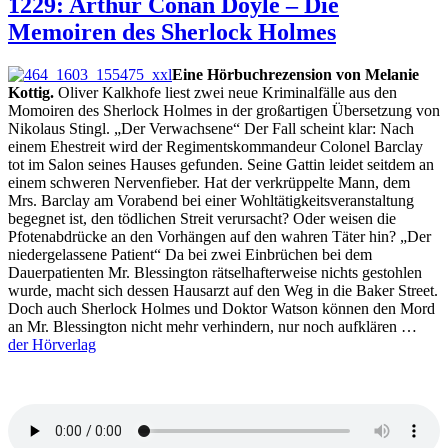
1229: Arthur Conan Doyle – Die
Cavallaro
Memoiren des Sherlock Holmes
–
Holmes
und
Eine Hörbuchrezension von Melanie
ich.
Kottig.
Oliver Kalkhofe liest zwei neue Kriminalfälle aus den
Die
Momoiren des Sherlock Holmes in der großartigen Übersetzung von
Morde
Nikolaus Stingl. „Der Verwachsene“ Der Fall scheint klar: Nach
von
einem Ehestreit wird der Regimentskommandeur Colonel Barclay
Sherringford
tot im Salon seines Hauses gefunden. Seine Gattin leidet seitdem an
einem schweren Nervenfieber. Hat der verkrüppelte Mann, dem
Mrs. Barclay am Vorabend bei einer Wohltätigkeitsveranstaltung
begegnet ist, den tödlichen Streit verursacht? Oder weisen die
Pfotenabdrücke an den Vorhängen auf den wahren Täter hin? „Der
niedergelassene Patient“ Da bei zwei Einbrüchen bei dem
Dauerpatienten Mr. Blessington rätselhafterweise nichts gestohlen
wurde, macht sich dessen Hausarzt auf den Weg in die Baker Street.
Doch auch Sherlock Holmes und Doktor Watson können den Mord
an Mr. Blessington nicht mehr verhindern, nur noch aufklären …
der Hörverlag