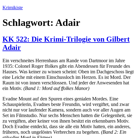
Zum
Krimikiste
Inhalt
springen
Schlagwort:
Adair
KK 522: Die Krimi-Trilogie von Gilbert
Adair
Ein verschneites Herrenhaus am Rande von Dartmoor im Jahre
1935: Colonel Roger ffolkes gibt ein Abendessen für Freunde des
Hauses. Was keiner zu wissen scheint: Oben im Dachgeschoss liegt
eine Leiche mit einem Einschussloch im Herzen. Es ist Mord. Der
Raum ist von innen verschlossen. Und jeder der Anwesenden hat
ein Motiv.
(Band 1: Mord auf ffolkes Manor)
Evadne Mount auf den Spuren eines genialen Mordes. Eine
Schauspielerin, Evadnes beste Freundin, wird vergiftet, und zwar
nicht nur vor laufender Kamera, sondern auch vor aller Augen am
Set im Filmstudio. Nur sechs Menschen hatten die Gelegenheit, sie
zu vergiften, aber keiner von ihnen besitzt ein erkennbares Motiv.
Doch Evadne entdeckt, dass sie alle ein Motiv hatten, ein anderes,
früheres, noch ungelöstes Verbrechen zu begehen.
(Band 2: Ein
stilvoller Mord in Elstree)