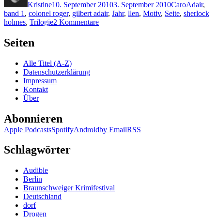
Kristine
10. September 2010
3. September 2010
Caro
Adair
,
band 1
,
colonel roger
,
gilbert adair
,
Jahr
,
llen
,
Motiv
,
Seite
,
sherlock
zu
holmes
,
Trilogie
2 Kommentare
KK
522:
Seiten
Die
Krimi-
Alle Titel (A-Z)
Trilogie
Datenschutzerklärung
von
Impressum
Gilbert
Kontakt
Adair
Über
Abonnieren
Apple Podcasts
Spotify
Android
by Email
RSS
Schlagwörter
Audible
Berlin
Braunschweiger Krimifestival
Deutschland
dorf
Drogen