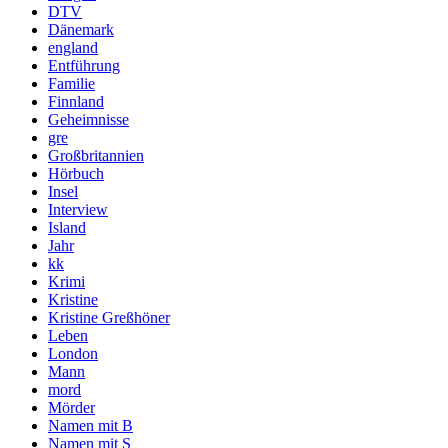
DTV
Dänemark
england
Entführung
Familie
Finnland
Geheimnisse
gre
Großbritannien
Hörbuch
Insel
Interview
Island
Jahr
kk
Krimi
Kristine
Kristine Greßhöner
Leben
London
Mann
mord
Mörder
Namen mit B
Namen mit S