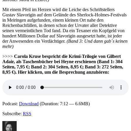
Mit einem Pfeil im Herzen wird die Leiche des Schriftstellers
Gustav Slavorigin auf dem Gelände des Sherlock-Holmes-Festivals
in Meiringen aufgefunden, einem kleinen Ort nahe den
Reichenbachfällen, in denen schon der Urvater aller Detektive
seinen vermeintlichen Tod fand. Da ein Texaner ein Kopfgeld von
hundert Millionen Dollar auf Slavorigin ausgesetzt hatte, ist jeder
der Anwesenden ein Verdächtiger.
(Band 3: Und dann gab´s keinen
mehr)
>>>>
Carola Kruse bespricht die Krimi-Trilogie von Gilbert
Adair, als Taschenbücher bei Heyne erschienen (Band 1: 304
Seiten, 7,95 €; Band 2: 304 Seiten, 8,95 €; Band 3: 272 Seiten,
8,95 €).
Hier klicken, um die Besprechung anzuhören:
Podcast:
Download
(Duration: 7:12 — 6.6MB)
Subscribe:
RSS
Autor
Veröffentlicht
Kategorien
Schlagwör
am