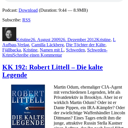
Podcast:
Download
(Duration: 9:44 — 8.9MB)
Subscribe:
RSS
Autor
Veröffentlicht
Kategorien
Schlag
am
Kristine
26. August 2009
26. Dezember 2012
Kristine
,
L
Aufbau-Verlag
,
Camilla Läckberg
,
Die Töchter der Kälte
,
Fjällbacka
,
Kristine
,
Namen mit L
,
Schweden
,
Schweden-
zu
Krimi
Schreibe einen Kommentar
KK
221:
KK 192: Robert Littell – Die kalte
Camilla
Legende
Läckberg
–
Die
Martin Odum, ehemaliger CIA-Agent
Töchter
mit verschiedenen Legenden, lebt als
der
Privatdetektiv in Brooklyn. Aber ist er
Kälte
wirklich Martin Odum? Oder ist er
Dante Pippen, ein IRA-Kämpfer? Oder
der zwielichtige Waffenhändler Lincoln
Dittmann? Eines Tages erteilt ihm die
junge, attraktive Russin Stella Kastner