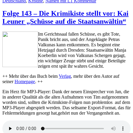
zu
Deutschland
,
Kristine
,
Namen mit L
1 Kommentar
Folge
159
Folge 143 – Die Krimikiste stellt vor: Kai
–
Leuner „Schüsse auf die Staatsanwältin“
Die
Krimikiste
stellt
Im Gerichtssaal fallen Schüsse, es gibt Tote,
vor:
Panik bricht aus, und der Angeklagte Petras
Rudolf
Valkunas kann entkommen. Es beginnt eine
Lorenzen
Hetzjagd durch Dresden: Staatsanwältin Manja
„Bad
Koeberlin wird von Valkunas Schergen gejagt,
Walden“
ein wichtiger Zeuge stirbt und einige Beteiligte
zeigen erst spät ihr wahres Gesicht.
++ Mehr über das Buch beim
Verlag
, mehr über den Autor auf
seiner
Homepage
. ++
Ein Herz für MP3-Player: Dank der neuen Einsprecher von Jan, die
in anderer Qualität als die alten Aufnahmen von Tim aufgenommen
worden sind, sollten die Krimikiste-Folgen nun problemlos auf dem
MP3-Player abgespielt werden. Das seltsame Export-Format, das für
Fehlermeldungen gesorgt hat,gehört nun der Vergangenheit an.