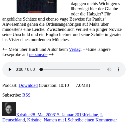
dagegen nichts Wichtigeres –
überwiegt hier der Glaube
oder die Habgier? Für
angebliche Schätze und ebenso vage Beweise für Paulus‘
Anwesenheit gehen die Ordensangehörigen auf Malta über
mindestens eine Leiche. Zwischendurch verliert ein junger Novize
seine Unschuld und ein Englischlehrer und seine Schülerin geraten
ins Visier eines mordenden Mönches.
++ Mehr über Buch und Autor beim
Verlag
. ++Eine längere
Leseprobe auf
netzine.de
++
Podcast:
Download
(Duration: 10:10 — 7.0MB)
Subscribe:
RSS
Autor
Veröffentlicht
Kategorien
Schlagwörter
am
Kristine
28. Mai 2008
15. Januar 2013
Kristine
,
L
zu
Deutschland
,
Kristine
,
Namen mit L
Schreibe einen Kommentar
Folge