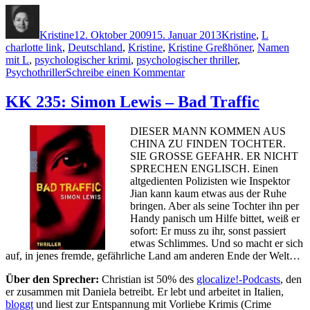
Autor
Veröffentlicht
Kategorien
Schlagwö
am
Kristine
12. Oktober 2009
15. Januar 2013
Kristine
,
L
charlotte link
,
Deutschland
,
Kristine
,
Kristine Greßhöner
,
Namen
mit L
,
psychologischer krimi
,
psychologischer thriller
,
zu
Psychothriller
Schreibe einen Kommentar
KK
242:
KK 235: Simon Lewis – Bad Traffic
Charlotte
Link
DIESER MANN KOMMEN AUS
–
CHINA ZU FINDEN TOCHTER.
Das
SIE GROSSE GEFAHR. ER NICHT
andere
SPRECHEN ENGLISCH. Einen
Kind
altgedienten Polizisten wie Inspektor
Jian kann kaum etwas aus der Ruhe
bringen. Aber als seine Tochter ihn per
Handy panisch um Hilfe bittet, weiß er
sofort: Er muss zu ihr, sonst passiert
etwas Schlimmes. Und so macht er sich
auf, in jenes fremde, gefährliche Land am anderen Ende der Welt…
Über den Sprecher:
Christian ist 50% des
glocalize!-Podcasts
, den
er zusammen mit Daniela betreibt. Er lebt und arbeitet in Italien,
bloggt
und liest zur Entspannung mit Vorliebe Krimis (Crime