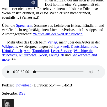
einen Auftrag, der ihn nach Israel führt.
Dort holt ihn eine Vergangenheit ein,
von der er nichts weiß. Er steht vor einem unlösbaren Dilemma:
Wenn er sich erinnert, ist er tot. Wenn er sich nicht erinnert,
ebenfalls… (Verlagstext)
Über die
Sprecherin
: Susanne aus Leinfelden ist Buchhändlerin und
veröffentlicht regelmäßig einen Literatur-Podcast mit Lesetipps und
Autorengesprächen:
“Neues aus der Welt der Bücher”
.
++ Mehr über das Buch beim
Verlag
, mehr über den Autor in der
Wikipedia
. ++ Besprechungen bei
Lyrikwelt
,
Deutschlandradio
,
Krimi-Couch
,
Arte
,
Tatortkrimi
,
Leser-Service
,
Watching the
detectives
,
Kulturnews
,
J-Zeit
,
Freitag 30
und
Shakespeare and
more
. ++
Podcast:
Download
(Duration: 5:54 — 5.4MB)
Subscribe:
RSS
Autor
Veröffentlicht
Kategorien
Schlagwörter
am