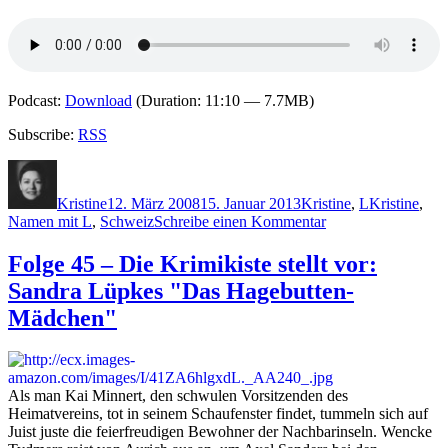
Podcast:
Download
(Duration: 11:10 — 7.7MB)
Subscribe:
RSS
Autor
Veröffentlicht
Kategorien
Schlagwörte
am
Kristine
12. März 2008
15. Januar 2013
Kristine
,
L
Kristine
,
zu
Namen mit L
,
Schweiz
Schreibe einen Kommentar
Folge
52
Folge 45 – Die Krimikiste stellt vor:
–
Sandra Lüpkes "Das Hagebutten-
Die
Krimikiste
Mädchen"
stellt
vor:
Paul
Lascaux
Als man Kai Minnert, den schwulen Vorsitzenden des
"Salztränen"
Heimatvereins, tot in seinem Schaufenster findet, tummeln sich auf
Juist juste die feierfreudigen Bewohner der Nachbarinseln. Wencke