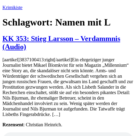
Zum
Krimikiste
Inhalt
springen
Schlagwort:
Namen mit L
KK 353: Stieg Larsson – Verdammnis
(Audio)
[aartikel]3837100413:right[/aartikel]Ein ehrgeiziger junger
Journalist bietet Mikael Blomkvist für sein Magazin „Millennium“
eine Story an, die skandalöser nicht sein könnte. Amts- und
Würdenträger der schwedischen Gesellschaft vergehen sich an
jungen russischen Frauen, die gewaltsam ins Land geschafft und zur
Prostitution gezwungen werden. Als sich Lisbeth Salander in die
Recherchen einschaltet, stößt sie auf ein besonders pikantes Detail:
Nils Bjurman, ihr ehemaliger Betreuer, scheint in den
Mädchenhandel involviert zu sein. Wenig später werden der
Journalist und Nils Bjurman tot aufgefunden. Die Tatwaffe trägt
Lisbeths Fingerabdrücke. […]
Rezensent
: Christian Heinrich.