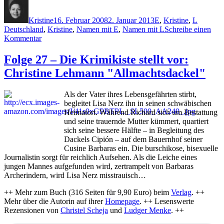
Autor
Veröffentlicht
Kategorien
Schlagw
am
Kristine
16. Februar 2008
2. Januar 2013
E
,
Kristine
,
L
Deutschland
,
Kristine
,
Namen mit E
,
Namen mit L
Schreibe einen
zu
Kommentar
Folge
39
Folge 27 – Die Krimikiste stellt vor:
–
Christine Lehmann "Allmachtsdackel"
Die
Krimikiste
stellt
Als der Vater ihres Lebensgefährten stirbt,
vor:
begleitet Lisa Nerz ihn in seinen schwäbischen
Birgit
Heimatort. Während Richard sich um Bestattung
Lautenbach,
und seine trauernde Mutter kümmert, quartiert
Johann
sich seine bessere Hälfte – in Begleitung des
Ebend
Dackels Cipión – auf dem Bauernhof seiner
"Hühnergötter"
Cusine Barbaras ein. Die burschikose, bisexuelle
Journalistin sorgt für reichlich Aufsehen. Als die Leiche eines
jungen Mannes aufgefunden wird, zertrampelt von Barbaras
Archerindern, wird Lisa Nerz misstrauisch…
++ Mehr zum Buch (316 Seiten für 9,90 Euro) beim
Verlag
. ++
Mehr über die Autorin auf ihrer
Homepage
. ++ Lesenswerte
Rezensionen von
Christel Scheja
und
Ludger Menke
. ++