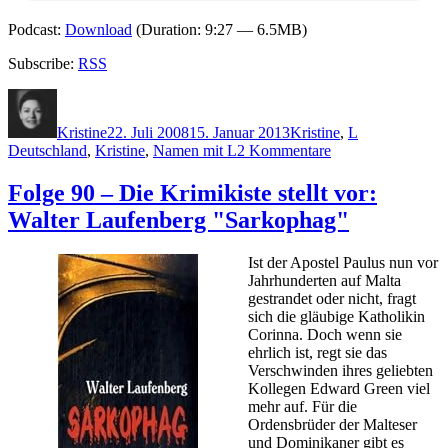
Podcast:
Download
(Duration: 9:27 — 6.5MB)
Subscribe:
RSS
Autor
Veröffentlicht
Kategorien
Schlagwörter
am
Kristine
22. Juli 2008
15. Januar 2013
Kristine
,
L
zu
Deutschland
,
Kristine
,
Namen mit L
2 Kommentare
Folge
108
Folge 90 – Die Krimikiste stellt vor:
–
Walter Laufenberg "Sarkophag"
Die
Krimikiste
stellt
Ist der Apostel Paulus nun vor
vor:
Jahrhunderten auf Malta
Christine
gestrandet oder nicht, fragt
Lehmann
sich die gläubige Katholikin
"Pferdekuss"
Corinna. Doch wenn sie
ehrlich ist, regt sie das
Verschwinden ihres geliebten
Kollegen Edward Green viel
mehr auf. Für die
Ordensbrüder der Malteser
und Dominikaner gibt es