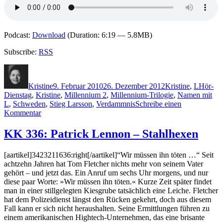
Podcast:
Download
(Duration: 6:19 — 5.8MB)
Subscribe:
RSS
Autor
Veröffentlicht
Kategorien
Schlag
am
Kristine
9. Februar 2010
26. Dezember 2012
Kristine
,
L
Hör-
Dienstag
,
Kristine
,
Millennium 2
,
Millennium-Trilogie
,
Namen mit
L
,
Schweden
,
Stieg Larsson
,
Verdammnis
Schreibe einen
zu
Kommentar
KK
353:
KK 336: Patrick Lennon – Stahlhexen
Stieg
Larsson
[aartikel]3423211636:right[/aartikel]“Wir müssen ihn töten …“ Seit
–
achtzehn Jahren hat Tom Fletcher nichts mehr von seinem Vater
Verdammnis
gehört – und jetzt das. Ein Anruf um sechs Uhr morgens, und nur
(Audio)
diese paar Worte: »Wir müssen ihn töten.« Kurze Zeit später findet
man in einer stillgelegten Kiesgrube tatsächlich eine Leiche. Fletcher
hat dem Polizeidienst längst den Rücken gekehrt, doch aus diesem
Fall kann er sich nicht heraushalten. Seine Ermittlungen führen zu
einem amerikanischen Hightech-Unternehmen, das eine brisante