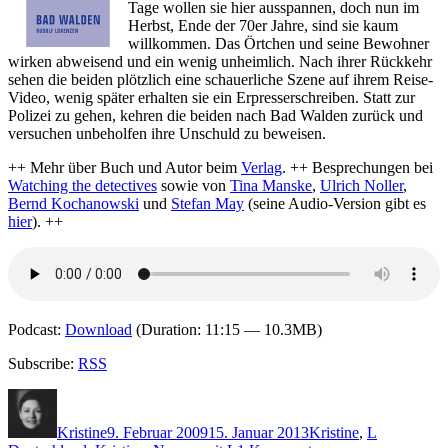
„Auf
Tage wollen sie hier ausspannen, doch nun im
der
Herbst, Ende der 70er Jahre, sind sie kaum
falschen
willkommen. Das Örtchen und seine Bewohner
Spur“
wirken abweisend und ein wenig unheimlich. Nach ihrer Rückkehr
sehen die beiden plötzlich eine schauerliche Szene auf ihrem Reise-
Video, wenig später erhalten sie ein Erpresserschreiben. Statt zur
Polizei zu gehen, kehren die beiden nach Bad Walden zurück und
versuchen unbeholfen ihre Unschuld zu beweisen.
++ Mehr über Buch und Autor beim
Verlag
. ++ Besprechungen bei
Watching the detectives
sowie von
Tina Manske
,
Ulrich Noller
,
Bernd Kochanowski
und
Stefan May
(seine Audio-Version gibt es
hier
). ++
Podcast:
Download
(Duration: 11:15 — 10.3MB)
Subscribe:
RSS
Autor
Veröffentlicht
Kategorien
Schlagwört
am
Kristine
9. Februar 2009
15. Januar 2013
Kristine
,
L