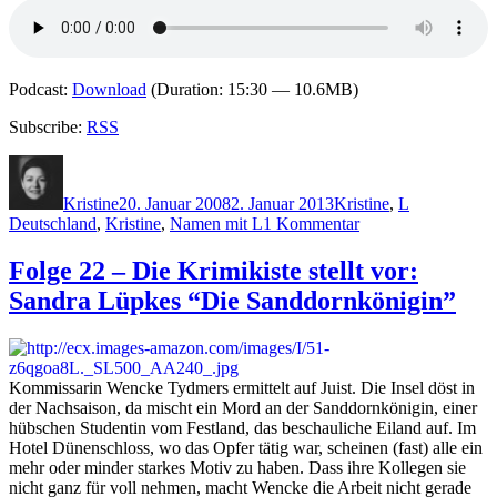
Podcast:
Download
(Duration: 15:30 — 10.6MB)
Subscribe:
RSS
Autor
Veröffentlicht
Kategorien
Schlagwörte
am
Kristine
20. Januar 2008
2. Januar 2013
Kristine
,
L
zu
Deutschland
,
Kristine
,
Namen mit L
1 Kommentar
Folge
27
Folge 22 – Die Krimikiste stellt vor:
–
Sandra Lüpkes “Die Sanddornkönigin”
Die
Krimikiste
stellt
vor:
Christine
Kommissarin Wencke Tydmers ermittelt auf Juist. Die Insel döst in
Lehmann
der Nachsaison, da mischt ein Mord an der Sanddornkönigin, einer
"Allmachtsdackel"
hübschen Studentin vom Festland, das beschauliche Eiland auf. Im
Hotel Dünenschloss, wo das Opfer tätig war, scheinen (fast) alle ein
mehr oder minder starkes Motiv zu haben. Dass ihre Kollegen sie
nicht ganz für voll nehmen, macht Wencke die Arbeit nicht gerade