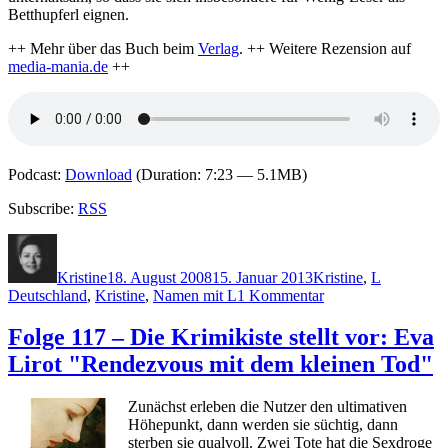
Betthupferl eignen.
++ Mehr über das Buch beim
Verlag
. ++ Weitere Rezension auf
media-mania.de
++
Podcast:
Download
(Duration: 7:23 — 5.1MB)
Subscribe:
RSS
Autor
Veröffentlicht
Kategorien
Schlagwör
am
Kristine
18. August 2008
15. Januar 2013
Kristine
,
L
zu
Deutschland
,
Kristine
,
Namen mit L
1 Kommentar
Folge
119
Folge 117 – Die Krimikiste stellt vor: Eva
–
Lirot "Rendezvous mit dem kleinen Tod"
Die
Krimikiste
stellt
Zunächst erleben die Nutzer den ultimativen
vor:
Höhepunkt, dann werden sie süchtig, dann
Sandra
sterben sie qualvoll. Zwei Tote hat die Sexdroge