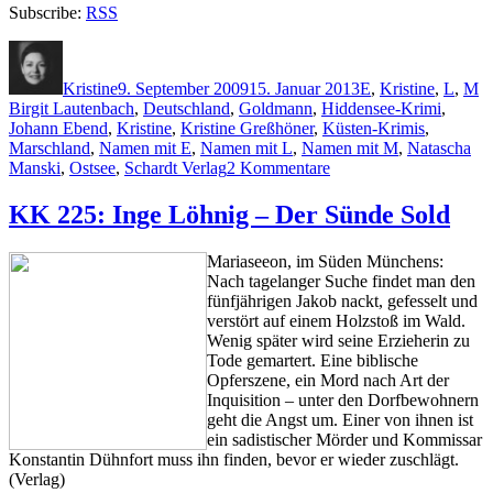
Subscribe:
RSS
Autor
Veröffentlicht
Kategorien
Sc
am
Kristine
9. September 2009
15. Januar 2013
E
,
Kristine
,
L
,
M
Birgit Lautenbach
,
Deutschland
,
Goldmann
,
Hiddensee-Krimi
,
Johann Ebend
,
Kristine
,
Kristine Greßhöner
,
Küsten-Krimis
,
Marschland
,
Namen mit E
,
Namen mit L
,
Namen mit M
,
Natascha
zu
Manski
,
Ostsee
,
Schardt Verlag
2 Kommentare
KK
227:
KK 225: Inge Löhnig – Der Sünde Sold
Birgit
Lautenbach,
Mariaseeon, im Süden Münchens:
Johann
Nach tagelanger Suche findet man den
Ebend
fünfjährigen Jakob nackt, gefesselt und
–
verstört auf einem Holzstoß im Wald.
Totenseelen,
Wenig später wird seine Erzieherin zu
Natascha
Tode gemartert. Eine biblische
Manski
Opferszene, ein Mord nach Art der
–
Inquisition – unter den Dorfbewohnern
Mörderische
geht die Angst um. Einer von ihnen ist
MarschMenschen
ein sadistischer Mörder und Kommissar
Konstantin Dühnfort muss ihn finden, bevor er wieder zuschlägt.
(Verlag)