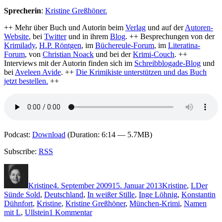
Sprecherin
:
Kristine Greßhöner.
++ Mehr über Buch und Autorin beim
Verlag
und auf der
Autoren-
Website
, bei
Twitter
und in ihrem
Blog
. ++ Besprechungen von der
Krimilady
,
H.P. Röntgen
, im
Büchereule-Forum
, im
Literatina-
Forum
, von
Christian Noack
und bei der
Krimi-Couch
. ++
Interviews mit der Autorin finden sich im
Schreibblogade-Blog
und
bei
Aveleen Avide
. ++
Die Krimikiste unterstützen und das Buch
jetzt bestellen.
++
Podcast:
Download
(Duration: 6:14 — 5.7MB)
Subscribe:
RSS
Autor
Veröffentlicht
Kategorien
Schlagw
am
Kristine
4. September 2009
15. Januar 2013
Kristine
,
L
Der
Sünde Sold
,
Deutschland
,
In weißer Stille
,
Inge Löhnig
,
Konstantin
Dühnfort
,
Kristine
,
Kristine Greßhöner
,
München-Krimi
,
Namen
zu
mit L
,
Ullstein
1 Kommentar
KK