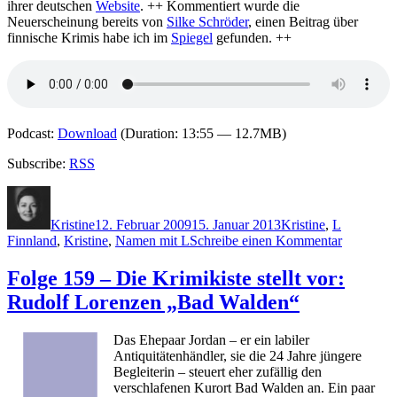
ihrer deutschen
Website
. ++ Kommentiert wurde die
Neuerscheinung bereits von
Silke Schröder
, einen Beitrag über
finnische Krimis habe ich im
Spiegel
gefunden. ++
Podcast:
Download
(Duration: 13:55 — 12.7MB)
Subscribe:
RSS
Autor
Veröffentlicht
Kategorien
Schlagwör
am
Kristine
12. Februar 2009
15. Januar 2013
Kristine
,
L
zu
Finnland
,
Kristine
,
Namen mit L
Schreibe einen Kommentar
Folge
160
Folge 159 – Die Krimikiste stellt vor:
–
Rudolf Lorenzen „Bad Walden“
Die
Krimikist
stellt
Das Ehepaar Jordan – er ein labiler
vor:
Antiquitätenhändler, sie die 24 Jahre jüngere
Leena
Begleiterin – steuert eher zufällig den
Lehtolain
verschlafenen Kurort Bad Walden an. Ein paar