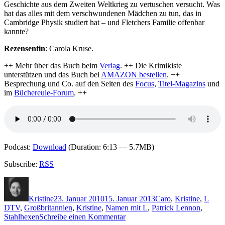
Geschichte aus dem Zweiten Weltkrieg zu vertuschen versucht. Was
hat das alles mit dem verschwundenen Mädchen zu tun, das in
Cambridge Physik studiert hat – und Fletchers Familie offenbar
kannte?
Rezensentin
: Carola Kruse.
++ Mehr über das Buch beim
Verlag
. ++ Die Krimikiste
unterstützen und das Buch bei
AMAZON bestellen
. ++
Besprechung und Co. auf den Seiten des
Focus
,
Titel-Magazins
und
im
Büchereule-Forum
. ++
Podcast:
Download
(Duration: 6:13 — 5.7MB)
Subscribe:
RSS
Autor
Veröffentlicht
Kategorien
Schl
am
Kristine
23. Januar 2010
15. Januar 2013
Caro
,
Kristine
,
L
DTV
,
Großbritannien
,
Kristine
,
Namen mit L
,
Patrick Lennon
,
zu
Stahlhexen
Schreibe einen Kommentar