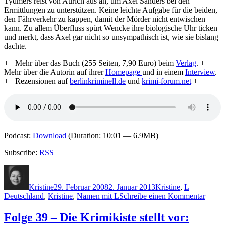
Tydmers reist von Aurich aus an, um Axel Sanders bei den
Ermittlungen zu unterstützen. Keine leichte Aufgabe für die beiden,
den Fährverkehr zu kappen, damit der Mörder nicht entwischen
kann. Zu allem Überfluss spürt Wencke ihre biologische Uhr ticken
und merkt, dass Axel gar nicht so unsympathisch ist, wie sie bislang
dachte.
++ Mehr über das Buch (255 Seiten, 7,90 Euro) beim
Verlag
. ++
Mehr über die Autorin auf ihrer
Homepage
und in einem
Interview
.
++ Rezensionen auf
berlinkriminell.de
und
krimi-forum.net
++
Podcast:
Download
(Duration: 10:01 — 6.9MB)
Subscribe:
RSS
Autor
Veröffentlicht
Kategorien
Schlagwört
am
Kristine
29. Februar 2008
2. Januar 2013
Kristine
,
L
zu
Deutschland
,
Kristine
,
Namen mit L
Schreibe einen Kommentar
Folge
45
Folge 39 – Die Krimikiste stellt vor:
–