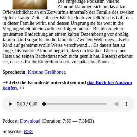
Die ehrgeizige Polizistin Valerie
Almond klammert sich an das allzu
Offensichtliche: an ein Zerwürfnis innerhalb der Familie des zweiten
Opfers. Lange Zeit ist ihr der Blick jedoch verstellt für das Gift, das
in dieser Familie wirkt, und dessen Ursprung sie bis weit in die
Vergangenheit hinein zurückverfolgen müsste. Bis hin zu einer
grausamen Entdeckung an einem kalten Dezembertag vor dreißig
Jahren. Und sogar bis in die Jahre des Zweiten Weltkriegs, als ein
Kind auf geheimnisvolle Weise verschwand… Es dauert fast zu
lange, bis Valerie Almond begreift, dass ein kranker Täter seinen
Hass und seinen Rachedurst noch nicht gestillt hat. Entsetzt erkennt
sie, dass es für ihr Eingreifen schon zu spät sein könnte…
Sprecherin
:
Kristine Greßhöner
.
++
Jetzt die Krimikiste unterstützen und
das Buch bei Amazon
kaufen
.
++
Podcast:
Download
(Duration: 7:59 — 7.3MB)
Subscribe:
RSS