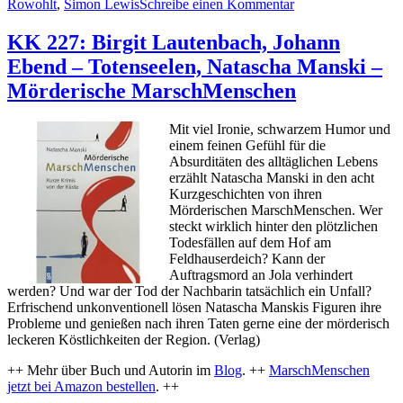
zu
Rowohlt
,
Simon Lewis
Schreibe einen Kommentar
KK
235:
KK 227: Birgit Lautenbach, Johann
Simon
Ebend – Totenseelen, Natascha Manski –
Lewis
–
Mörderische MarschMenschen
Bad
Traffic
Mit viel Ironie, schwarzem Humor und
einem feinen Gefühl für die
Absurditäten des alltäglichen Lebens
erzählt Natascha Manski in den acht
Kurzgeschichten von ihren
Mörderischen MarschMenschen. Wer
steckt wirklich hinter den plötzlichen
Todesfällen auf dem Hof am
Feldhauserdeich? Kann der
Auftragsmord an Jola verhindert
werden? Und war der Tod der Nachbarin tatsächlich ein Unfall?
Erfrischend unkonventionell lösen Natascha Manskis Figuren ihre
Probleme und genießen nach ihren Taten gerne eine der mörderisch
leckeren Köstlichkeiten der Region. (Verlag)
++ Mehr über Buch und Autorin im
Blog
. ++
MarschMenschen
jetzt bei Amazon bestellen
. ++