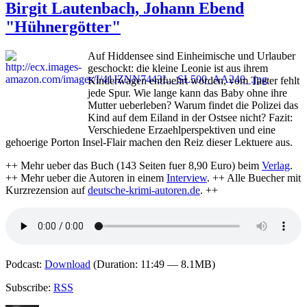
Birgit Lautenbach, Johann Ebend
Die
Krimik
"Hühnergötter"
stellt
vor:
Auf Hiddensee sind Einheimische und Urlauber
Sandr
geschockt: die kleine Leonie ist aus ihrem
Lüpke
Kinderwagen entfuehrt worden, vom Taeter fehlt
"Das
jede Spur. Wie lange kann das Baby ohne ihre
Hageb
Mutter ueberleben? Warum findet die Polizei das
Mädc
Kind auf dem Eiland in der Ostsee nicht? Fazit:
Verschiedene Erzaehlperspektiven und eine
gehoerige Porton Insel-Flair machen den Reiz dieser Lektuere aus.
++ Mehr ueber das Buch (143 Seiten fuer 8,90 Euro) beim
Verlag
.
++ Mehr ueber die Autoren in einem
Interview
. ++ Alle Buecher mit
Kurzrezension auf
deutsche-krimi-autoren.de
. ++
Podcast:
Download
(Duration: 11:49 — 8.1MB)
Subscribe:
RSS