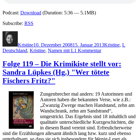
Podcast:
Download
(Duration: 5:36 — 5.1MB)
Subscribe:
RSS
Autor
Veröffentlicht
Kategorien
Schlag
am
Kristine
10. Dezember 2008
15. Januar 2013
Kristine
,
L
zu
Deutschland
,
Kristine
,
Namen mit L
1 Kommentar
Folge
143
Folge 119 – Die Krimikiste stellt vor:
–
Sandra Lüpkes (Hg.) "Wer tötete
Die
Krimikiste
Fischers Fritz?"
stellt
vor:
Zungenbrecher mal anders: 19 Autorinnen und
Kai
Autoren haben die bekannten Verse, wie z.B.:
Leuner
„Zwanzig Zwerge machen Handstand, zehn am
„Schüsse
Wandschrank, zehn am Sandstrand“,
auf
umgestrickt. Das Ergebnis sind 18 inhaltlich und
die
qualitativ unterschiedliche Kurzgeschichten, die
Staatsanwältin“
in diesem Band vereint sind. Erfreulicherweise
sind die Erzählungen allesamt ähnlich lang bzw. kurz und ebenso
unterhaltsam, so dass sie sich insbesondere für Wenig-Leser als