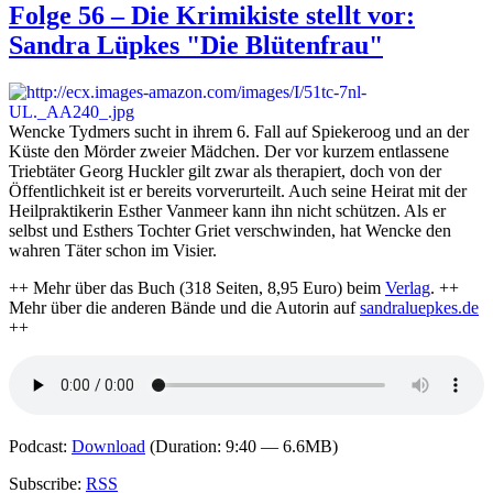
90
Folge 56 – Die Krimikiste stellt vor:
–
Sandra Lüpkes "Die Blütenfrau"
Die
Krimik
stellt
vor:
Walte
Wencke Tydmers sucht in ihrem 6. Fall auf Spiekeroog und an der
Laufe
Küste den Mörder zweier Mädchen. Der vor kurzem entlassene
"Sark
Triebtäter Georg Huckler gilt zwar als therapiert, doch von der
Öffentlichkeit ist er bereits vorverurteilt. Auch seine Heirat mit der
Heilpraktikerin Esther Vanmeer kann ihn nicht schützen. Als er
selbst und Esthers Tochter Griet verschwinden, hat Wencke den
wahren Täter schon im Visier.
++ Mehr über das Buch (318 Seiten, 8,95 Euro) beim
Verlag
. ++
Mehr über die anderen Bände und die Autorin auf
sandraluepkes.de
++
Podcast:
Download
(Duration: 9:40 — 6.6MB)
Subscribe:
RSS