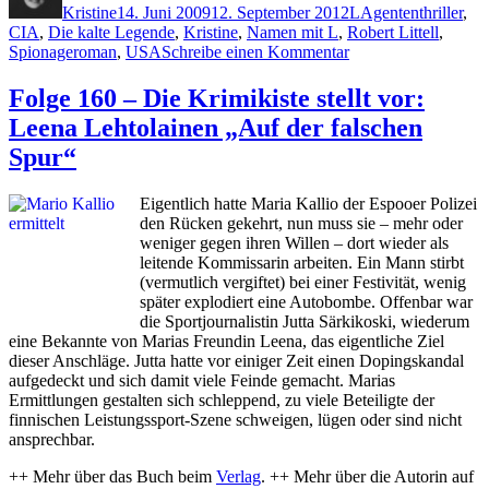
Kristine
14. Juni 2009
12. September 2012
L
Agententhriller
,
CIA
,
Die kalte Legende
,
Kristine
,
Namen mit L
,
Robert Littell
,
zu
Spionageroman
,
USA
Schreibe einen Kommentar
KK
192:
Folge 160 – Die Krimikiste stellt vor:
Robert
Leena Lehtolainen „Auf der falschen
Littell
–
Spur“
Die
kalte
Eigentlich hatte Maria Kallio der Espooer Polizei
Legende
den Rücken gekehrt, nun muss sie – mehr oder
weniger gegen ihren Willen – dort wieder als
leitende Kommissarin arbeiten. Ein Mann stirbt
(vermutlich vergiftet) bei einer Festivität, wenig
später explodiert eine Autobombe. Offenbar war
die Sportjournalistin Jutta Särkikoski, wiederum
eine Bekannte von Marias Freundin Leena, das eigentliche Ziel
dieser Anschläge. Jutta hatte vor einiger Zeit einen Dopingskandal
aufgedeckt und sich damit viele Feinde gemacht. Marias
Ermittlungen gestalten sich schleppend, zu viele Beteiligte der
finnischen Leistungssport-Szene schweigen, lügen oder sind nicht
ansprechbar.
++ Mehr über das Buch beim
Verlag
. ++ Mehr über die Autorin auf