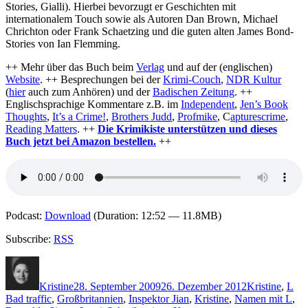
Stories, Gialli). Hierbei bevorzugt er Geschichten mit
internationalem Touch sowie als Autoren Dan Brown, Michael
Chrichton oder Frank Schaetzing und die guten alten James Bond-
Stories von Ian Flemming.
++ Mehr über das Buch beim
Verlag
und auf der (englischen)
Website
. ++ Besprechungen bei der
Krimi-Couch
,
NDR Kultur
(
hier
auch zum Anhören) und der
Badischen Zeitung
. ++
Englischsprachige Kommentare z.B. im
Independent
,
Jen’s Book
Thoughts
,
It’s a Crime!
,
Brothers Judd
,
Profmike
, C
apturescrime
,
Reading Matters
. ++
Die Krimikiste unterstützen und dieses
Buch jetzt bei Amazon bestellen.
++
Podcast:
Download
(Duration: 12:52 — 11.8MB)
Subscribe:
RSS
Autor
Veröffentlicht
Kategorien
Sch
am
Kristine
28. September 2009
26. Dezember 2012
Kristine
,
L
Bad traffic
,
Großbritannien
,
Inspektor Jian
,
Kristine
,
Namen mit L
,