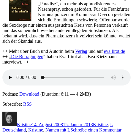
Lüpkes
„Paradise“, ein mehr als aphrodisierendes
(Hg.)
Nasenspray, schon gefordert. Für die Frankfurter
"Wer
Kriminalpolizei um Kommissar Devcon gestalten
tötete
sich die Ermittlungen schwierig. Offenbar wurde
Fischers
die Sexdroge nur einem ausgesuchten Kreis von Personen verkauft
Fritz?"
und das so heimlich wie bei anderen illegalen Substanzen. Als
bekannt wird, dass ein Pharmakonzern involviert sein könnte, weitet
sich der Skandal aus.
++ Mehr über Buch und Autorin beim
Verlag
und auf
eva-lirot.de
++ „
Die Befragungen
“ haben Eva Lirot alias Bea Kietzmann
interviewt. ++
Podcast:
Download
(Duration: 6:11 — 4.2MB)
Subscribe:
RSS
Autor
Veröffentlicht
Kategorien
Schlagwör
am
Kristine
14. August 2008
15. Januar 2013
Kristine
,
L
zu
Deutschland
,
Kristine
,
Namen mit L
Schreibe einen Kommentar