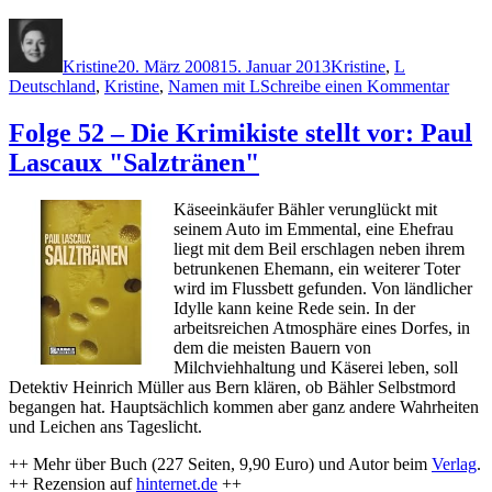
Autor
Veröffentlicht
Kategorien
Schlagwörte
am
Kristine
20. März 2008
15. Januar 2013
Kristine
,
L
zu
Deutschland
,
Kristine
,
Namen mit L
Schreibe einen Kommentar
Folge
56
Folge 52 – Die Krimikiste stellt vor: Paul
–
Lascaux "Salztränen"
Die
Krimik
stellt
Käseeinkäufer Bähler verunglückt mit
vor:
seinem Auto im Emmental, eine Ehefrau
Sandr
liegt mit dem Beil erschlagen neben ihrem
Lüpke
betrunkenen Ehemann, ein weiterer Toter
"Die
wird im Flussbett gefunden. Von ländlicher
Blüte
Idylle kann keine Rede sein. In der
arbeitsreichen Atmosphäre eines Dorfes, in
dem die meisten Bauern von
Milchviehhaltung und Käserei leben, soll
Detektiv Heinrich Müller aus Bern klären, ob Bähler Selbstmord
begangen hat. Hauptsächlich kommen aber ganz andere Wahrheiten
und Leichen ans Tageslicht.
++ Mehr über Buch (227 Seiten, 9,90 Euro) und Autor beim
Verlag
.
++ Rezension auf
hinternet.de
++