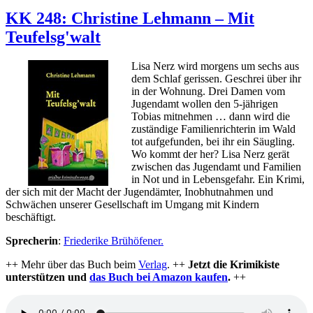
KK
336:
KK 248: Christine Lehmann – Mit
Patrick
Teufelsg'walt
Lennon
–
Stahlhexen
Lisa Nerz wird morgens um sechs aus
dem Schlaf gerissen. Geschrei über ihr
in der Wohnung. Drei Damen vom
Jugendamt wollen den 5-jährigen
Tobias mitnehmen … dann wird die
zuständige Familienrichterin im Wald
tot aufgefunden, bei ihr ein Säugling.
Wo kommt der her? Lisa Nerz gerät
zwischen das Jugendamt und Familien
in Not und in Lebensgefahr. Ein Krimi,
der sich mit der Macht der Jugendämter, Inobhutnahmen und
Schwächen unserer Gesellschaft im Umgang mit Kindern
beschäftigt.
Sprecherin
:
Friederike Brühöfener.
++ Mehr über das Buch beim
Verlag
. ++
Jetzt die Krimikiste
unterstützen und
das Buch bei Amazon kaufen
.
++