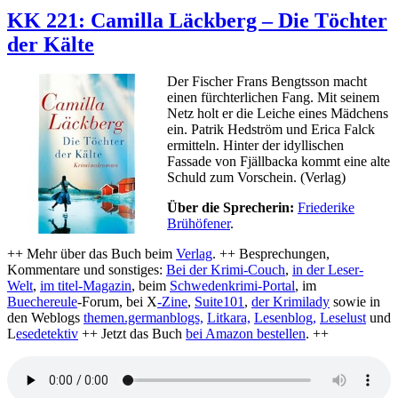
225:
KK 221: Camilla Läckberg – Die Töchter
Inge
der Kälte
Löhnig
–
Der
Der Fischer Frans Bengtsson macht
Sünde
einen fürchterlichen Fang. Mit seinem
Sold
Netz holt er die Leiche eines Mädchens
ein. Patrik Hedström und Erica Falck
ermitteln. Hinter der idyllischen
Fassade von Fjällbacka kommt eine alte
Schuld zum Vorschein. (Verlag)
Über die Sprecherin:
Friederike
Brühöfener
.
++ Mehr über das Buch beim
Verlag
. ++ Besprechungen,
Kommentare und sonstiges:
Bei der Krimi-Couch
,
in der Leser-
Welt
,
im titel-Magazin
, beim
Schwedenkrimi-Portal
, im
Buechereule
-Forum, bei X
-Zine
,
Suite101
,
der Krimilady
sowie in
den Weblogs
themen.germanblogs,
Litkara,
Lesenblog,
Leselust
und
L
esedetektiv
++ Jetzt das Buch
bei Amazon bestellen
. ++