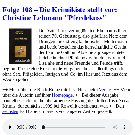
Folge
117
Folge 108 – Die Krimikiste stellt vor:
–
Christine Lehmann "Pferdekuss"
Die
Krimik
stellt
Der Vater ihres verunglückten Ehemanns feiert
vor:
seinen 70. Geburtstag, also gibt Lisa Nerz dem
Eva
Drängen ihrer streng katholischen Mutter nach
Lirot
und beide besuchen das herrschaftliche Gestüt
"Rend
der Familie Gallion. Als eine arg zugerichtete
mit
Leiche in einer Pferdebox gefunden wird und
dem
Lisa alte und neue Freunde und Feinde trifft,
kleine
beginnt für sie eine Reise in die Vergangenheit – allerdings nicht
Tod"
ohne Sex, Prügeleien, Intrigen und Co. im Hier und Jetzt aus dem
Weg zu gehen.
++ Mehr über die Buch-Reihe mit Lisa Nerz beim
Verlag
. ++ Mehr
über die Autorin auf ihrer
Homepage
. ++ Bei dieser Ausgabe
handelt es sich um die überarbeitete Fassung des dritten Lisa-Nerz-
Krimis, der zunächst 1999 bei Rowohlt erschienen war. ++ Den
sechsten
Fall habe ich bereits vor längerer Zeit vorgestellt. ++