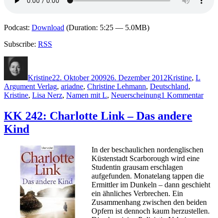
Podcast:
Download
(Duration: 5:25 — 5.0MB)
Subscribe:
RSS
Autor
Veröffentlicht
Kategorien
Schla
am
Kristine
22. Oktober 2009
26. Dezember 2012
Kristine
,
L
Argument Verlag
,
ariadne
,
Christine Lehmann
,
Deutschland
,
zu
Kristine
,
Lisa Nerz
,
Namen mit L
,
Neuerscheinung
1 Kommentar
KK
248:
KK 242: Charlotte Link – Das andere
Chri
Kind
Leh
–
Mit
In der beschaulichen nordenglischen
Teuf
Küstenstadt Scarborough wird eine
Studentin grausam erschlagen
aufgefunden. Monatelang tappen die
Ermittler im Dunkeln – dann geschieht
ein ähnliches Verbrechen. Ein
Zusammenhang zwischen den beiden
Opfern ist dennoch kaum herzustellen.