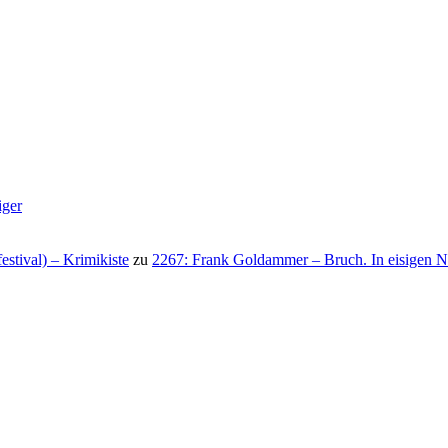
iger
stival) – Krimikiste
zu
2267: Frank Goldammer – Bruch. In eisigen N