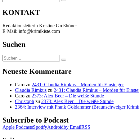
Suchen
nach:
KONTAKT
Redaktionsleiterin Kristine Greßhöner
E-Mail: info@krimikiste.com
Suchen
Suchen
Suchen
nach:
Neueste Kommentare
Caro
zu
2431: Claudia Rimkus – Morden für Einsteiger
Claudia Rimkus
zu
2431: Claudia Rimkus – Morden für Einste
Caro
zu
2373: Alex Beer – Die weiße Stunde
Christoph
zu
2373: Alex Beer – Die weiße Stunde
2364: Interview mit Frank Goldammer (Braunschweiger Krimife
Subscribe to Podcast
Apple Podcasts
Spotify
Android
by Email
RSS