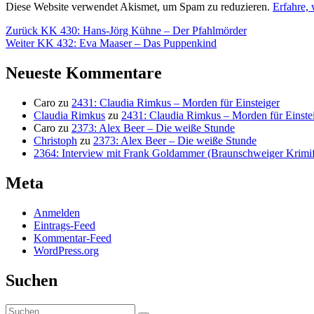
Diese Website verwendet Akismet, um Spam zu reduzieren.
Erfahre,
Beitragsnavigation
Vorheriger
Zurück
KK 430: Hans-Jörg Kühne – Der Pfahlmörder
Nächster
Beitrag:
Weiter
KK 432: Eva Maaser – Das Puppenkind
Beitrag:
Neueste Kommentare
Caro
zu
2431: Claudia Rimkus – Morden für Einsteiger
Claudia Rimkus
zu
2431: Claudia Rimkus – Morden für Einste
Caro
zu
2373: Alex Beer – Die weiße Stunde
Christoph
zu
2373: Alex Beer – Die weiße Stunde
2364: Interview mit Frank Goldammer (Braunschweiger Krimife
Meta
Anmelden
Eintrags-Feed
Kommentar-Feed
WordPress.org
Suchen
Suchen