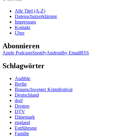
Alle Titel (A-Z)
Datenschutzerklärung
Impressum
Kontakt
Über
Abonnieren
Apple Podcasts
Spotify
Android
by Email
RSS
Schlagwörter
Audible
Berlin
Braunschweiger Krimifestival
Deutschland
dorf
Drogen
DTV
Dänemark
england
Entführung
Familie