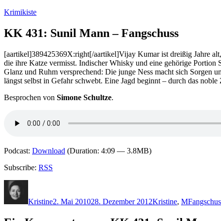
Zum
Krimikiste
Inhalt
springen
KK 431: Sunil Mann – Fangschuss
[aartikel]389425369X:right[/aartikel]Vijay Kumar ist dreißig Jahre al
die ihre Katze vermisst. Indischer Whisky und eine gehörige Portion
Glanz und Ruhm versprechend: Die junge Ness macht sich Sorgen um ihr
längst selbst in Gefahr schwebt. Eine Jagd beginnt – durch das noble 
Besprochen von
Simone Schultze
.
Podcast:
Download
(Duration: 4:09 — 3.8MB)
Subscribe:
RSS
Autor
Veröffentlicht
Kategorien
Schlagwör
am
Kristine
2. Mai 2010
28. Dezember 2012
Kristine
,
M
Fangschus