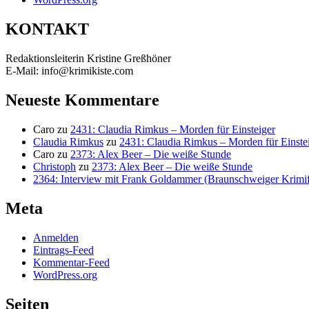
KONTAKT
Redaktionsleiterin Kristine Greßhöner
E-Mail: info@krimikiste.com
Neueste Kommentare
Caro
zu
2431: Claudia Rimkus – Morden für Einsteiger
Claudia Rimkus
zu
2431: Claudia Rimkus – Morden für Einste
Caro
zu
2373: Alex Beer – Die weiße Stunde
Christoph
zu
2373: Alex Beer – Die weiße Stunde
2364: Interview mit Frank Goldammer (Braunschweiger Krimife
Meta
Anmelden
Eintrags-Feed
Kommentar-Feed
WordPress.org
Seiten