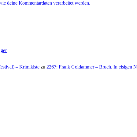
 wie deine Kommentardaten verarbeitet werden.
iger
stival) – Krimikiste
zu
2267: Frank Goldammer – Bruch. In eisigen N