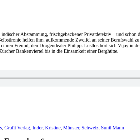
t, indischer Abstammung, frischgebackener Privatdetektiv – und schon des
 Selbstironie helfen ihm, aufkommende Zweifel an seiner Berufswahl zu
en Freund, den Drogendealer Philipp. Lustlos hört sich Vijay in der S
Zürcher Bankenviertel bis in die Einsamkeit einer Berghütte.
ter
s
,
Grafit Verlag
,
Inder
,
Kristine
,
Münster
,
Schweiz
,
Sunil Mann