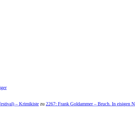
iger
stival) – Krimikiste
zu
2267: Frank Goldammer – Bruch. In eisigen N