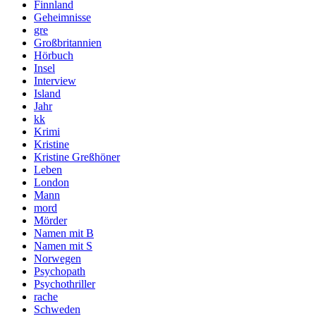
Finnland
Geheimnisse
gre
Großbritannien
Hörbuch
Insel
Interview
Island
Jahr
kk
Krimi
Kristine
Kristine Greßhöner
Leben
London
Mann
mord
Mörder
Namen mit B
Namen mit S
Norwegen
Psychopath
Psychothriller
rache
Schweden