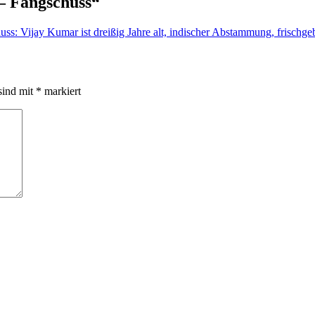
– Fangschuss“
s: Vijay Kumar ist dreißig Jahre alt, indischer Abstammung, frischgeb
sind mit
*
markiert