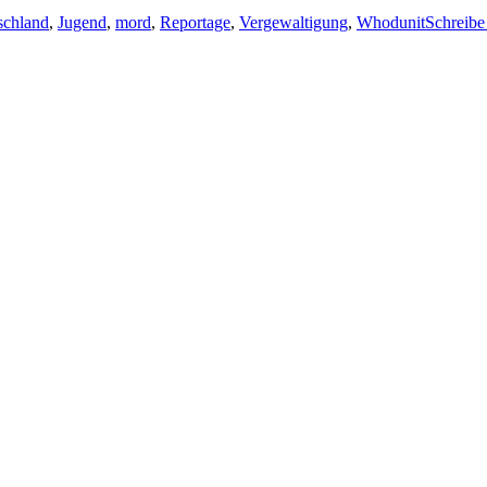
schland
,
Jugend
,
mord
,
Reportage
,
Vergewaltigung
,
Whodunit
Schreib