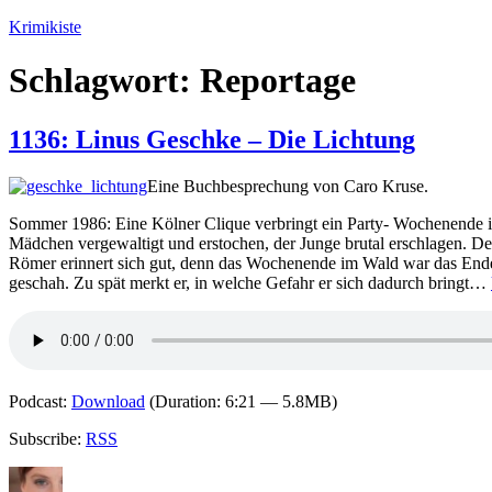
Zum
Krimikiste
Inhalt
springen
Schlagwort:
Reportage
1136: Linus Geschke – Die Lichtung
Eine Buchbesprechung von Caro Kruse.
Sommer 1986: Eine Kölner Clique verbringt ein Party- Wochenende i
Mädchen vergewaltigt und erstochen, der Junge brutal erschlagen. De
Römer erinnert sich gut, denn das Wochenende im Wald war das Ende s
geschah. Zu spät merkt er, in welche Gefahr er sich dadurch bringt…
Podcast:
Download
(Duration: 6:21 — 5.8MB)
Subscribe:
RSS
Autor
Veröffentlicht
Kategorien
Schlagwörter