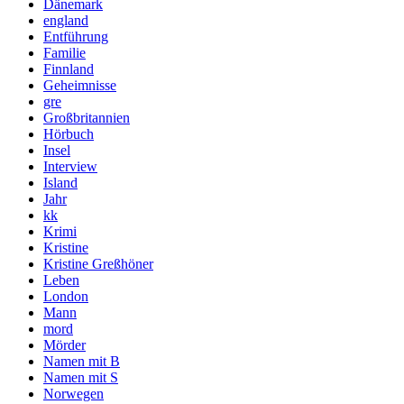
Dänemark
england
Entführung
Familie
Finnland
Geheimnisse
gre
Großbritannien
Hörbuch
Insel
Interview
Island
Jahr
kk
Krimi
Kristine
Kristine Greßhöner
Leben
London
Mann
mord
Mörder
Namen mit B
Namen mit S
Norwegen