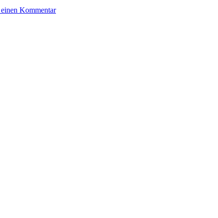
1136:
e einen Kommentar
Linus
Geschke
–
Die
Lichtung