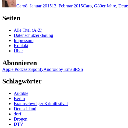
am
Caro
8. Januar 2015
13. Februar 2015
Caro
,
G
80er Jahre
,
Deut
Seiten
Alle Titel (A-Z)
Datenschutzerklärung
Impressum
Kontakt
Über
Abonnieren
Apple Podcasts
Spotify
Android
by Email
RSS
Schlagwörter
Audible
Berlin
Braunschweiger Krimifestival
Deutschland
dorf
Drogen
DTV