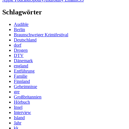
Schlagwörter
Audible
Berlin
Braunschweiger Krimifestival
Deutschland
dorf
Drogen
DTV
Dänemark
england
Entführung
Familie
Finnland
Geheimnisse
gre
Großbritannien
Hörbuch
Insel
Interview
Island
Jahr
kk