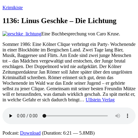
Zum
Krimikiste
Inhalt
springen
1136: Linus Geschke – Die Lichtung
Eine Buchbesprechung von Caro Kruse.
Sommer 1986: Eine Kölner Clique verbringt ein Party- Wochenende
in einer Blockhütte im Bergischen Land. Zwei Tage lang Bier,
Musik, Baggersee und Flirts. Am Ende sind zwei junge Menschen
tot – das Mädchen vergewaltigt und erstochen, der Junge brutal
erschlagen. Der Doppelmord wird nie aufgeklärt. Der Kölner
Zeitungsredakteur Jan Römer soll Jahre später über den ungelösten
Kriminalfall schreiben. Römer erinnert sich gut, denn das
Wochenende im Wald war das Ende seiner Jugend – er gehörte
selbst zu jener Clique. Gemeinsam mit seiner besten Freundin Mütze
will er herausfinden, was damals wirklich geschah. Zu spät merkt er,
in welche Gefahr er sich dadurch bringt…
Ullstein Verlag
Podcast:
Download
(Duration: 6:21 — 5.8MB)