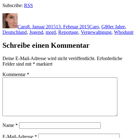
Subscribe:
RSS
Autor
Veröffentlicht
Kategorien
Schlagwörter
am
Caro
8. Januar 2015
13. Februar 2015
Caro
,
G
80er Jahre
,
Deutschland
,
Jugend
,
mord
,
Reportage
,
Vergewaltigung
,
Whodunit
Schreibe einen Kommentar
Deine E-Mail-Adresse wird nicht veröffentlicht.
Erforderliche
Felder sind mit
*
markiert
Kommentar
*
Name
*
E-Mail-Adresse
*