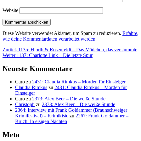
Website
Diese Website verwendet Akismet, um Spam zu reduzieren.
Erfahre,
wie deine Kommentardaten verarbeitet werden.
Beitragsnavigation
Vorheriger
Zurück
1135: Hjorth & Rosenfeldt – Das Mädchen, das verstummte
Nächster
Beitrag:
Weiter
1137: Charlotte Link – Die letzte Spur
Beitrag:
Neueste Kommentare
Caro
zu
2431: Claudia Rimkus – Morden für Einsteiger
Claudia Rimkus
zu
2431: Claudia Rimkus – Morden für
Einsteiger
Caro
zu
2373: Alex Beer – Die weiße Stunde
Christoph
zu
2373: Alex Beer – Die weiße Stunde
2364: Interview mit Frank Goldammer (Braunschweiger
Krimifestival) – Krimikiste
zu
2267: Frank Goldammer –
Bruch. In eisigen Nächten
Meta