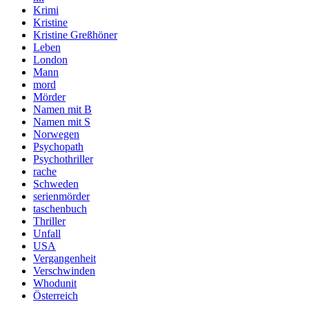
Krimi
Kristine
Kristine Greßhöner
Leben
London
Mann
mord
Mörder
Namen mit B
Namen mit S
Norwegen
Psychopath
Psychothriller
rache
Schweden
serienmörder
taschenbuch
Thriller
Unfall
USA
Vergangenheit
Verschwinden
Whodunit
Österreich