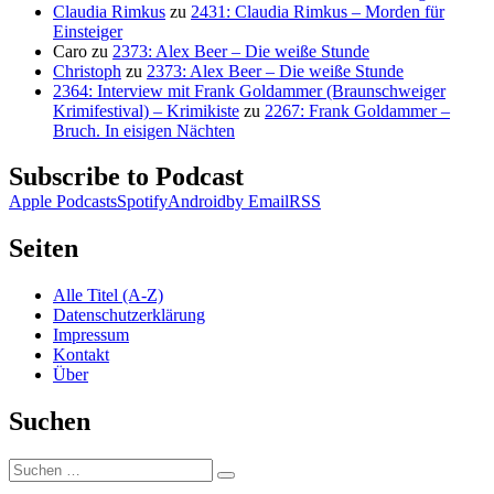
Claudia Rimkus
zu
2431: Claudia Rimkus – Morden für
Einsteiger
Caro
zu
2373: Alex Beer – Die weiße Stunde
Christoph
zu
2373: Alex Beer – Die weiße Stunde
2364: Interview mit Frank Goldammer (Braunschweiger
Krimifestival) – Krimikiste
zu
2267: Frank Goldammer –
Bruch. In eisigen Nächten
Subscribe to Podcast
Apple Podcasts
Spotify
Android
by Email
RSS
Seiten
Alle Titel (A-Z)
Datenschutzerklärung
Impressum
Kontakt
Über
Suchen
Suchen
Suchen
nach: