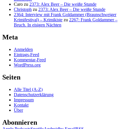
Caro
zu
2373: Alex Beer – Die weiße Stunde
Christoph
zu
2373: Alex Beer – Die weiße Stunde
2364: Interview mit Frank Goldammer (Braunschweiger
Krimifestival) – Krimikiste
zu
2267: Frank Goldammer –
Bruch. In eisigen Nächten
Meta
Anmelden
Eintrags-Feed
Kommentar-Feed
WordPress.org
Seiten
Alle Titel (A-Z)
Datenschutzerklärung
Impressum
Kontakt
Über
Abonnieren
Apple Podcasts
Spotify
Android
by Email
RSS