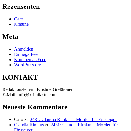
Rezensenten
Caro
Kristine
Meta
Anmelden
Eintrags-Feed
Kommentar-Feed
WordPress.org
KONTAKT
Redaktionsleiterin Kristine Greßhöner
E-Mail: info@krimikiste.com
Neueste Kommentare
Caro
zu
2431: Claudia Rimkus – Morden für Einsteiger
Claudia Rimkus
zu
2431: Claudia Rimkus – Morden für
Einsteiger