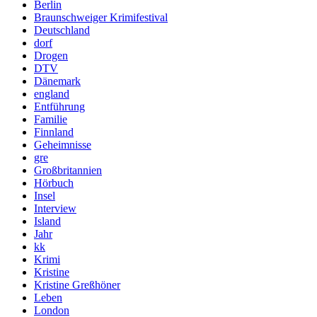
Berlin
Braunschweiger Krimifestival
Deutschland
dorf
Drogen
DTV
Dänemark
england
Entführung
Familie
Finnland
Geheimnisse
gre
Großbritannien
Hörbuch
Insel
Interview
Island
Jahr
kk
Krimi
Kristine
Kristine Greßhöner
Leben
London