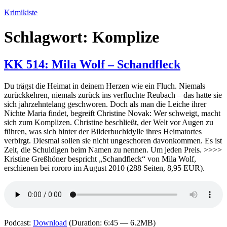
Zum
Krimikiste
Inhalt
springen
Schlagwort:
Komplize
KK 514: Mila Wolf – Schandfleck
Du trägst die Heimat in deinem Herzen wie ein Fluch. Niemals
zurückkehren, niemals zurück ins verfluchte Reubach – das hatte sie
sich jahrzehntelang geschworen. Doch als man die Leiche ihrer
Nichte Maria findet, begreift Christine Novak: Wer schweigt, macht
sich zum Komplizen. Christine beschließt, der Welt vor Augen zu
führen, was sich hinter der Bilderbuchidylle ihres Heimatortes
verbirgt. Diesmal sollen sie nicht ungeschoren davonkommen. Es ist
Zeit, die Schuldigen beim Namen zu nennen. Um jeden Preis. >>>>
Kristine Greßhöner bespricht „Schandfleck“ von Mila Wolf,
erschienen bei rororo im August 2010 (288 Seiten, 8,95 EUR).
Podcast:
Download
(Duration: 6:45 — 6.2MB)