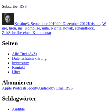
Subscribe:
RSS
Autor
Veröffentlicht
Kategorien
Sch
am
Kristine
3. September 2010
29. Dezember 2012
Kristine
,
W
gre
,
hren
,
ins
,
Komplize
,
mila
,
Nichte
,
novak
,
schandfleck
,
zu
Zeit
Schreibe einen Kommentar
KK
514:
Seiten
Mila
Wolf
Alle Titel (A-Z)
–
Datenschutzerklärung
Schandfleck
Impressum
Kontakt
Über
Abonnieren
Apple Podcasts
Spotify
Android
by Email
RSS
Schlagwörter
Audible