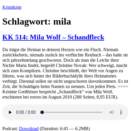
Zum
Krimikiste
Inhalt
springen
Schlagwort:
mila
KK 514: Mila Wolf – Schandfleck
Du trägst die Heimat in deinem Herzen wie ein Fluch. Niemals
zurückkehren, niemals zurück ins verfluchte Reubach – das hatte sie
sich jahrzehntelang geschworen. Doch als man die Leiche ihrer
Nichte Maria findet, begreift Christine Novak: Wer schweigt, macht
sich zum Komplizen. Christine beschließt, der Welt vor Augen zu
führen, was sich hinter der Bilderbuchidylle ihres Heimatortes
verbirgt. Diesmal sollen sie nicht ungeschoren davonkommen. Es ist
Zeit, die Schuldigen beim Namen zu nennen. Um jeden Preis. >>>>
Kristine Greßhöner bespricht „Schandfleck“ von Mila Wolf,
erschienen bei rororo im August 2010 (288 Seiten, 8,95 EUR).
Podcast:
Download
(Duration: 6:45 — 6.2MB)