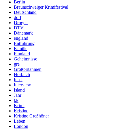
Berlin
Braunschweiger Krimifestival
Deutschland
dorf
Drogen
DTV
Dänemark
england
Entführung
Familie
Finnland
Geheimnisse
gre
Großbritannien
Hörbuch
Insel
Interview
Island
Jahr
kk
Krimi
Kristine
Kristine Greßhöner
Leben
London