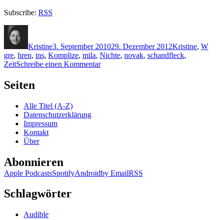
Subscribe:
RSS
Autor
Veröffentlicht
Kategorien
Sch
am
Kristine
3. September 2010
29. Dezember 2012
Kristine
,
W
gre
,
hren
,
ins
,
Komplize
,
mila
,
Nichte
,
novak
,
schandfleck
,
zu
Zeit
Schreibe einen Kommentar
KK
514:
Seiten
Mila
Wolf
Alle Titel (A-Z)
–
Datenschutzerklärung
Schandfleck
Impressum
Kontakt
Über
Abonnieren
Apple Podcasts
Spotify
Android
by Email
RSS
Schlagwörter
Audible