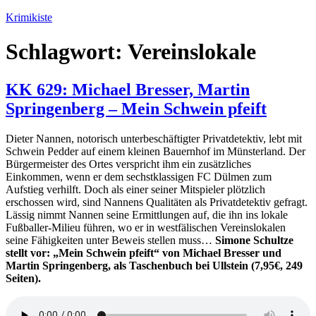
Zum
Krimikiste
Inhalt
springen
Schlagwort:
Vereinslokale
KK 629: Michael Bresser, Martin
Springenberg – Mein Schwein pfeift
Dieter Nannen, notorisch unterbeschäftigter Privatdetektiv, lebt mit
Schwein Pedder auf einem kleinen Bauernhof im Münsterland. Der
Bürgermeister des Ortes verspricht ihm ein zusätzliches
Einkommen, wenn er dem sechstklassigen FC Dülmen zum
Aufstieg verhilft. Doch als einer seiner Mitspieler plötzlich
erschossen wird, sind Nannens Qualitäten als Privatdetektiv gefragt.
Lässig nimmt Nannen seine Ermittlungen auf, die ihn ins lokale
Fußballer-Milieu führen, wo er in westfälischen Vereinslokalen
seine Fähigkeiten unter Beweis stellen muss…
Simone Schultze
stellt vor: „Mein Schwein pfeift“ von Michael Bresser und
Martin Springenberg, als Taschenbuch bei Ullstein (7,95€, 249
Seiten).