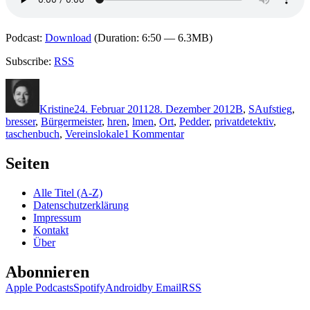
Podcast:
Download
(Duration: 6:50 — 6.3MB)
Subscribe:
RSS
Autor
Veröffentlicht
Kategorien
Schlagwörte
am
Kristine
24. Februar 2011
28. Dezember 2012
B
,
S
Aufstieg
,
bresser
,
Bürgermeister
,
hren
,
lmen
,
Ort
,
Pedder
,
privatdetektiv
,
zu
taschenbuch
,
Vereinslokale
1 Kommentar
KK
629:
Seiten
Michael
Bresser,
Alle Titel (A-Z)
Martin
Datenschutzerklärung
Springenberg
Impressum
–
Kontakt
Mein
Über
Schwein
pfeift
Abonnieren
Apple Podcasts
Spotify
Android
by Email
RSS