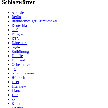
Schlagwörter
Audible
Berlin
Braunschweiger Krimifestival
Deutschland
dorf
Drogen
DTV
Dänemark
england
Entführung
Familie
Finnland
Geheimnisse
gre
Großbritannien
Hörbuch
Insel
Interview
Island
Jahr
kk
Krimi
Kristine