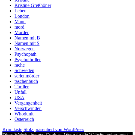
Kristine Greßhöner
Leben
London
Mann
mord
Mörder
Namen mit B
Namen mit S
Norwegen
Psychopath
Psychothriller
rache
Schweden
serienmörder
taschenbuch
Thriller
Unfall
USA
Vergangenheit
Verschwinden
Whodunit
Österreich
Krimikiste
Stolz präsentiert von WordPress
Diese Website benutzt Cookies. Wenn du die Website weiter nutzt,