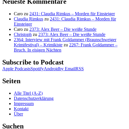
Neueste Kommentare
Caro
zu
2431: Claudia Rimkus – Morden für Einsteiger
Claudia Rimkus
zu
2431: Claudia Rimkus – Morden für
Einsteiger
Caro
zu
2373: Alex Beer – Die weiße Stunde
Christoph
zu
2373: Alex Beer – Die weiße Stunde
2364: Interview mit Frank Goldammer (Braunschweiger
Krimifestival) – Krimikiste
zu
2267: Frank Goldammer –
Bruch. In eisigen Nächten
Subscribe to Podcast
Apple Podcasts
Spotify
Android
by Email
RSS
Seiten
Alle Titel (A-Z)
Datenschutzerklärung
Impressum
Kontakt
Über
Suchen