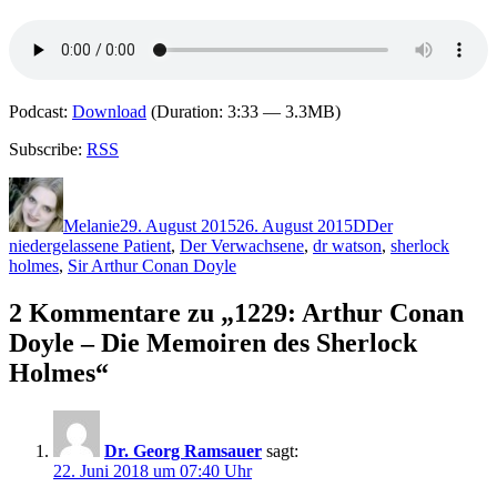
Podcast:
Download
(Duration: 3:33 — 3.3MB)
Subscribe:
RSS
Autor
Veröffentlicht
Kategorien
Schlagwörter
am
Melanie
29. August 2015
26. August 2015
D
Der
niedergelassene Patient
,
Der Verwachsene
,
dr watson
,
sherlock
holmes
,
Sir Arthur Conan Doyle
2 Kommentare zu „1229: Arthur Conan
Doyle – Die Memoiren des Sherlock
Holmes“
Dr. Georg Ramsauer
sagt:
22. Juni 2018 um 07:40 Uhr