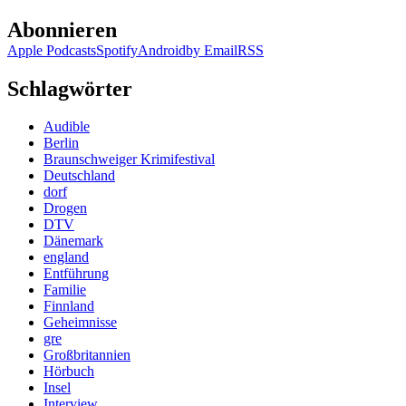
Abonnieren
Apple Podcasts
Spotify
Android
by Email
RSS
Schlagwörter
Audible
Berlin
Braunschweiger Krimifestival
Deutschland
dorf
Drogen
DTV
Dänemark
england
Entführung
Familie
Finnland
Geheimnisse
gre
Großbritannien
Hörbuch
Insel
Interview