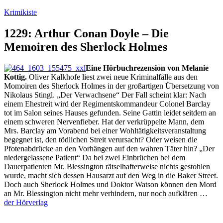
Zum
Krimikiste
Inhalt
springen
1229: Arthur Conan Doyle – Die
Memoiren des Sherlock Holmes
Eine Hörbuchrezension von Melanie
Kottig.
Oliver Kalkhofe liest zwei neue Kriminalfälle aus den
Momoiren des Sherlock Holmes in der großartigen Übersetzung von
Nikolaus Stingl. „Der Verwachsene“ Der Fall scheint klar: Nach
einem Ehestreit wird der Regimentskommandeur Colonel Barclay
tot im Salon seines Hauses gefunden. Seine Gattin leidet seitdem an
einem schweren Nervenfieber. Hat der verkrüppelte Mann, dem
Mrs. Barclay am Vorabend bei einer Wohltätigkeitsveranstaltung
begegnet ist, den tödlichen Streit verursacht? Oder weisen die
Pfotenabdrücke an den Vorhängen auf den wahren Täter hin? „Der
niedergelassene Patient“ Da bei zwei Einbrüchen bei dem
Dauerpatienten Mr. Blessington rätselhafterweise nichts gestohlen
wurde, macht sich dessen Hausarzt auf den Weg in die Baker Street.
Doch auch Sherlock Holmes und Doktor Watson können den Mord
an Mr. Blessington nicht mehr verhindern, nur noch aufklären …
der Hörverlag