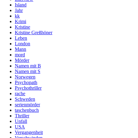
Island
Jahr
kk
Krimi
Kristine
Kristine Greßhöner
Leben
London
Mann
mord
Mörder
Namen mit B
Namen mit S
Norwegen
Psychopath
Psychothriller
rache
Schweden
serienmörder
taschenbuch
Thriller
Unfall
USA
Vergangenheit
Verschwinden