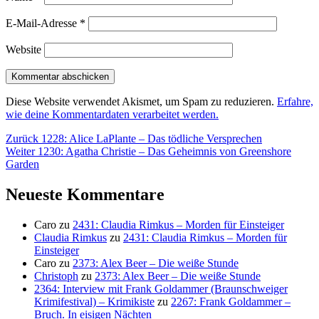
E-Mail-Adresse
*
Website
Diese Website verwendet Akismet, um Spam zu reduzieren.
Erfahre,
wie deine Kommentardaten verarbeitet werden.
Beitragsnavigation
Vorheriger
Zurück
1228: Alice LaPlante – Das tödliche Versprechen
Nächster
Beitrag:
Weiter
1230: Agatha Christie – Das Geheimnis von Greenshore
Beitrag:
Garden
Neueste Kommentare
Caro
zu
2431: Claudia Rimkus – Morden für Einsteiger
Claudia Rimkus
zu
2431: Claudia Rimkus – Morden für
Einsteiger
Caro
zu
2373: Alex Beer – Die weiße Stunde
Christoph
zu
2373: Alex Beer – Die weiße Stunde
2364: Interview mit Frank Goldammer (Braunschweiger
Krimifestival) – Krimikiste
zu
2267: Frank Goldammer –
Bruch. In eisigen Nächten