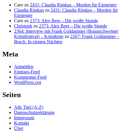
Caro
zu
2431: Claudia Rimkus – Morden für Einsteiger
Claudia Rimkus
zu
2431: Claudia Rimkus – Morden für
Einsteiger
Caro
zu
2373: Alex Beer – Die weiße Stunde
Christoph
zu
2373: Alex Beer – Die weiße Stunde
2364: Interview mit Frank Goldammer (Braunschweiger
Krimifestival) – Krimikiste
zu
2267: Frank Goldammer –
Bruch. In eisigen Nächten
Meta
Anmelden
Eintrags-Feed
Kommentar-Feed
WordPress.org
Seiten
Alle Titel (A-Z)
Datenschutzerklärung
Impressum
Kontakt
Über