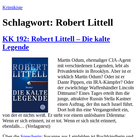
Zum
Krimikiste
Inhalt
springen
Schlagwort:
Robert Littell
KK 192: Robert Littell – Die kalte
Legende
Martin Odum, ehemaliger CIA-Agent
mit verschiedenen Legenden, lebt als
Privatdetektiv in Brooklyn. Aber ist er
wirklich Martin Odum? Oder ist er
Dante Pippen, ein IRA-Kämpfer? Oder
der zwielichtige Waffenhändler Lincoln
Dittmann? Eines Tages erteilt ihm die
junge, attraktive Russin Stella Kastner
einen Auftrag, der ihn nach Israel führt.
Dort holt ihn eine Vergangenheit ein,
von der er nichts weiß. Er steht vor einem unlösbaren Dilemma:
Wenn er sich erinnert, ist er tot. Wenn er sich nicht erinnert,
ebenfalls… (Verlagstext)
Über die
Sprecherin
: Susanne aus Leinfelden ist Buchhändlerin und