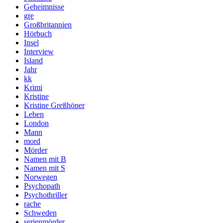
Geheimnisse
gre
Großbritannien
Hörbuch
Insel
Interview
Island
Jahr
kk
Krimi
Kristine
Kristine Greßhöner
Leben
London
Mann
mord
Mörder
Namen mit B
Namen mit S
Norwegen
Psychopath
Psychothriller
rache
Schweden
serienmörder