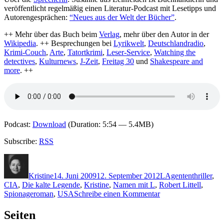
veröffentlicht regelmäßig einen Literatur-Podcast mit Lesetipps und
Autorengesprächen:
“Neues aus der Welt der Bücher”
.
++ Mehr über das Buch beim
Verlag
, mehr über den Autor in der
Wikipedia
. ++ Besprechungen bei
Lyrikwelt
,
Deutschlandradio
,
Krimi-Couch
,
Arte
,
Tatortkrimi
,
Leser-Service
,
Watching the
detectives
,
Kulturnews
,
J-Zeit
,
Freitag 30
und
Shakespeare and
more
. ++
Podcast:
Download
(Duration: 5:54 — 5.4MB)
Subscribe:
RSS
Autor
Veröffentlicht
Kategorien
Schlagwörter
am
Kristine
14. Juni 2009
12. September 2012
L
Agententhriller
,
CIA
,
Die kalte Legende
,
Kristine
,
Namen mit L
,
Robert Littell
,
zu
Spionageroman
,
USA
Schreibe einen Kommentar
KK
192:
Seiten
Robert