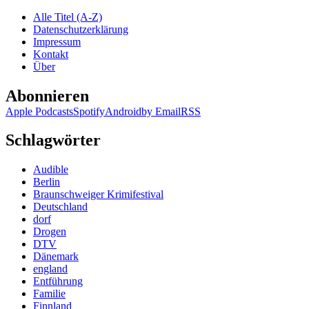
Littell
Alle Titel (A-Z)
–
Datenschutzerklärung
Die
Impressum
kalte
Kontakt
Legende
Über
Abonnieren
Apple Podcasts
Spotify
Android
by Email
RSS
Schlagwörter
Audible
Berlin
Braunschweiger Krimifestival
Deutschland
dorf
Drogen
DTV
Dänemark
england
Entführung
Familie
Finnland